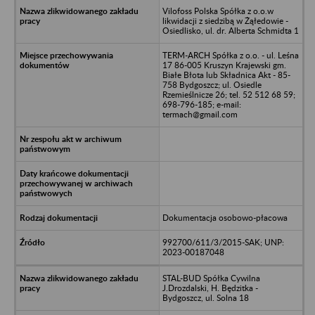
Vilofoss Polska Spółka z o.o.w
likwidacji z siedzibą w Żąłedowie -
Osiedlisko, ul. dr. Alberta Schmidta 1
TERM-ARCH Spółka z o.o. - ul. Leśna
17 86-005 Kruszyn Krajewski gm.
Białe Błota lub Składnica Akt - 85-
758 Bydgoszcz; ul. Osiedle
Rzemieślnicze 26; tel. 52 512 68 59;
698-796-185; e-mail:
termach@gmail.com
Dokumentacja osobowo-płacowa
992700/611/3/2015-SAK; UNP:
2023-00187048
STAL-BUD Spółka Cywilna
J.Drozdalski, H. Będzitka -
Bydgoszcz, ul. Solna 18