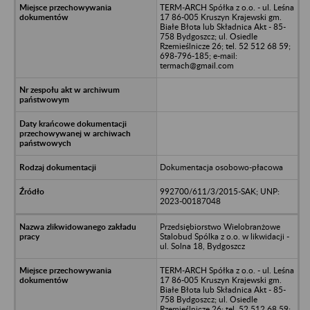
TERM-ARCH Spółka z o.o. - ul. Leśna
17 86-005 Kruszyn Krajewski gm.
Białe Błota lub Składnica Akt - 85-
758 Bydgoszcz; ul. Osiedle
Rzemieślnicze 26; tel. 52 512 68 59;
698-796-185; e-mail:
termach@gmail.com
Dokumentacja osobowo-płacowa
992700/611/3/2015-SAK; UNP:
2023-00187048
Przedsiębiorstwo Wielobranżowe
Stalobud Spólka z o.o. w likwidacji -
ul. Solna 18, Bydgoszcz
TERM-ARCH Spółka z o.o. - ul. Leśna
17 86-005 Kruszyn Krajewski gm.
Białe Błota lub Składnica Akt - 85-
758 Bydgoszcz; ul. Osiedle
Rzemieślnicze 26; tel. 52 512 68 59;