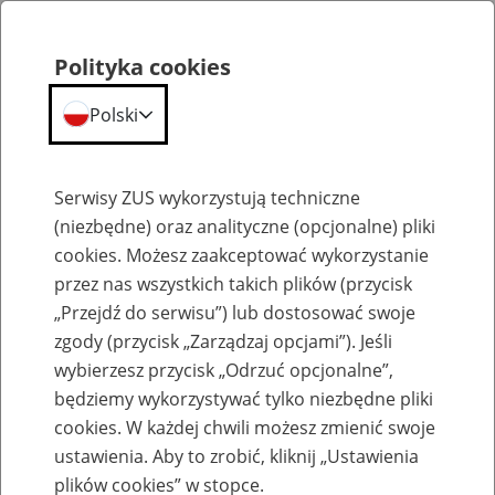
Polityka cookies
Polski
Menu
Szukaj
Serwisy ZUS wykorzystują techniczne
(niezbędne) oraz analityczne (opcjonalne) pliki
cookies. Możesz zaakceptować wykorzystanie
Emerytury
przez nas wszystkich takich plików (przycisk
„Przejdź do serwisu”) lub dostosować swoje
zgody (przycisk „Zarządzaj opcjami”). Jeśli
wybierzesz przycisk „Odrzuć opcjonalne”,
będziemy wykorzystywać tylko niezbędne pliki
Baza zlikwidowanych lub
cookies. W każdej chwili możesz zmienić swoje
przekształconych zakładów pracy
ustawienia. Aby to zrobić, kliknij „Ustawienia
plików cookies” w stopce.