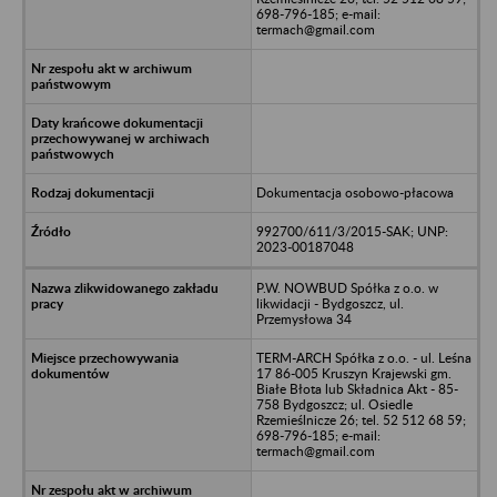
698-796-185; e-mail:
termach@gmail.com
Dokumentacja osobowo-płacowa
992700/611/3/2015-SAK; UNP:
2023-00187048
P.W. NOWBUD Spółka z o.o. w
likwidacji - Bydgoszcz, ul.
Przemysłowa 34
TERM-ARCH Spółka z o.o. - ul. Leśna
17 86-005 Kruszyn Krajewski gm.
Białe Błota lub Składnica Akt - 85-
758 Bydgoszcz; ul. Osiedle
Rzemieślnicze 26; tel. 52 512 68 59;
698-796-185; e-mail:
termach@gmail.com