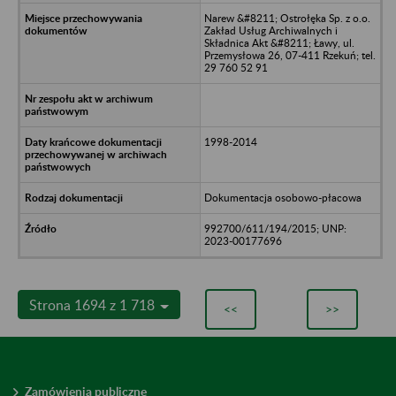
Narew &#8211; Ostrołęka Sp. z o.o.
Zakład Usług Archiwalnych i
Składnica Akt &#8211; Ławy, ul.
Przemysłowa 26, 07-411 Rzekuń; tel.
29 760 52 91
1998-2014
Dokumentacja osobowo-płacowa
992700/611/194/2015; UNP:
2023-00177696
Strona 1694 z 1 718
<<
>>
Zamówienia publiczne