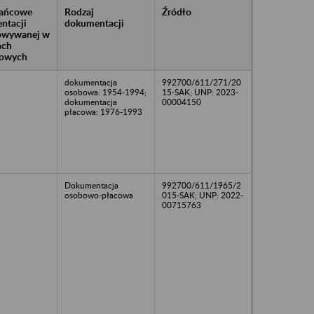
rańcowe
Rodzaj
Źródło
ntacji
dokumentacji
owywanej w
ach
owych
dokumentacja
992700/611/271/20
osobowa: 1954-1994;
15-SAK; UNP: 2023-
dokumentacja
00004150
płacowa: 1976-1993
Dokumentacja
992700/611/1965/2
osobowo-płacowa
015-SAK; UNP: 2022-
00715763