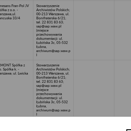
nesans Fran-Pol JV
Stowarzyszenie
ółka z o.o. -
Archiwistów Polskich;
rszawa,ul.
00-213 Warszawa, ul.
ancuska 33/4
Bonifraterska 6/21;
tel. 22 831 83 63;
sap@sap.waw.pl
(miejsce
przechowywania
dokumentacji: ul.
Łubińska 3c, 05-532
Łubna,
archiwum@sap.waw.p
l
LMONT Spółka z
Stowarzyszenie
o. Spółka k. -
Archiwistów Polskich;
rszawa; ul. Lwicka
00-213 Warszawa, ul.
Bonifraterska 6/21;
tel. 22 831 83 63;
sap@sap.waw.pl
(miejsce
przechowywania
dokumentacji: ul.
Łubińska 3c, 05-532
Łubna,
archiwum@sap.waw.p
l
mont Serwis Spółka
Stowarzyszenie
o.o. - Warszawa, ul.
Archiwistów Polskich;