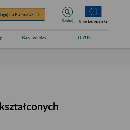
loguj do
PUE/eZUS
Szukaj
y
Baza wiedzy
O ZUS
kształconych