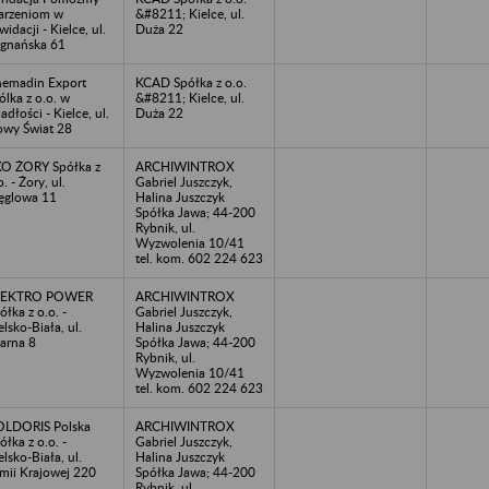
rzeniom w
&#8211; Kielce, ul.
kwidacji - Kielce, ul.
Duża 22
gnańska 61
emadin Export
KCAD Spółka z o.o.
ólka z o.o. w
&#8211; Kielce, ul.
adłości - Kielce, ul.
Duża 22
wy Świat 28
O ŻORY Spółka z
ARCHIWINTROX
o. - Żory, ul.
Gabriel Juszczyk,
glowa 11
Halina Juszczyk
Spółka Jawa; 44-200
Rybnik, ul.
Wyzwolenia 10/41
tel. kom. 602 224 623
LEKTRO POWER
ARCHIWINTROX
ółka z o.o. -
Gabriel Juszczyk,
elsko-Biała, ul.
Halina Juszczyk
arna 8
Spółka Jawa; 44-200
Rybnik, ul.
Wyzwolenia 10/41
tel. kom. 602 224 623
LDORIS Polska
ARCHIWINTROX
ółka z o.o. -
Gabriel Juszczyk,
elsko-Biała, ul.
Halina Juszczyk
mii Krajowej 220
Spółka Jawa; 44-200
Rybnik, ul.