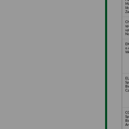
Ma
li
Za
Ch
sp
up
No
EK
o.
Wę
E
Sp
Bi
Cz
CO
Sp
Bi
Ar