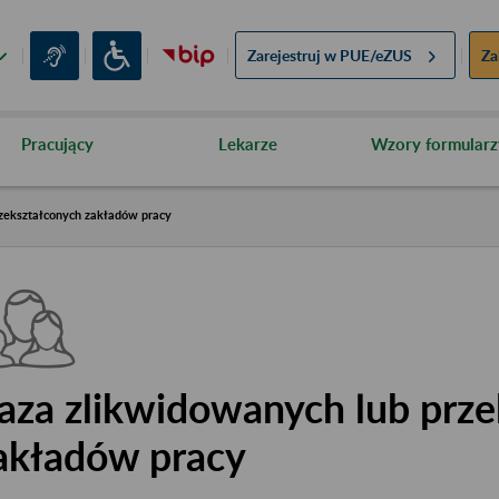
Zarejestruj w
PUE/eZUS
Za
Pracujący
Lekarze
Wzory formularz
zekształconych zakładów pracy
aza zlikwidowanych lub prze
akładów pracy