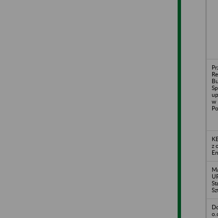
Pr
R
B
Sp
up
w 
Po
KE
z 
En
Ma
UP
St
Sz
Do
o.