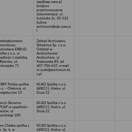
sap@sap.waw.pl
(miejsce
przechowywania
dokumentacji: ul.
Łubińska 3c, 05-532
Łubna,
archiwum@sap.waw.p
l
zedsiębiorstwo
Zakład Archiwalny
emontowo-
Składnica Sp. z o.o.
udowlane ERBUD
Oddział w
ółka z o.o. w
Andrychowie -
adłości z siedzibą
Andrychów, ul.
Rybniku, ul.
Krakowska 83; tel.
dmiejska 71
607-706-637; e-mail:
m.suski@archiwum.bi
z.pl
RRY Polska spółka
KCAD Spółka z o.o.
o.o. - Oleśnica, ul.
&#8211; Kielce, ul.
ergetyczna 13
Duża 22
rcin Skowron
KCAD Spółka z o.o.
CAP w upadłości -
&#8211; Kielce, ul.
aszów, ul.
Duża 22
tombergi 100
m Chleba spółka z
KCAD Spółka z o.o.
o. Sp. k. w
&#8211; Kielce, ul.