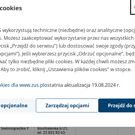
icka 1
00-213 Warszawa, ul.
Bonifraterska 6/21;
 cookies
tel. 22 831 83 63;
sap@sap.waw.pl
(miejsce
przechowywania
dokumentacji: ul.
 wykorzystują techniczne (niezbędne) oraz analityczne (opc
Łubińska 3c, 05-532
Łubna,
es. Możesz zaakceptować wykorzystanie przez nas wszystkich 
archiwum@sap.waw.p
l
ycisk „Przejdź do serwisu”) lub dostosować swoje zgody (przy
opcjami”). Jeśli wybierzesz przycisk „Odrzuć opcjonalne”, bę
LMONT Spółka z
Stowarzyszenie
o. - Warszawa; ul.
Archiwistów Polskich;
ać tylko niezbędne pliki cookies. W każdej chwili możesz zm
icka 1
00-213 Warszawa, ul.
Bonifraterska 6/21;
 Aby to zrobić, kliknij „Ustawienia plików cookies” w stopce.
tel. 22 831 83 63;
sap@sap.waw.pl
(miejsce
okies dla www.zus.pl
ostatnia aktualizacja 19.08.2024 r.
przechowywania
dokumentacji: ul.
Łubińska 3c, 05-532
Łubna,
archiwum@sap.waw.p
 opcjonalne
Zarządzaj opcjami
Przejdź do 
l
tostrada Południe
Stowarzyszenie
ółka Akcyjna w
Archiwistów Polskich;
kwidacji - Warszawa,
00-213 Warszawa, ul.
. Siedmiogradzka 9
Bonifraterska 6/21;
tel. 22 831 83 63;