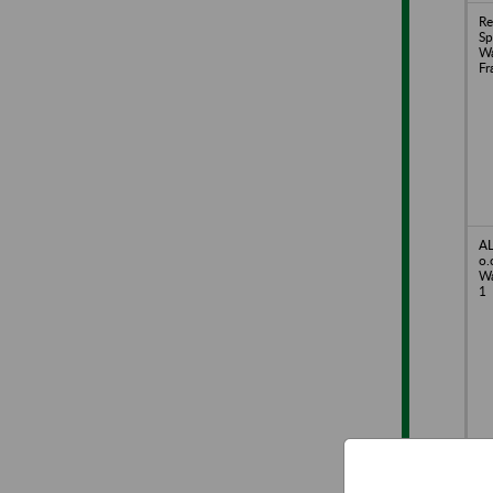
Re
Sp
Wa
Fr
A
o.
Wa
1
Al
z 