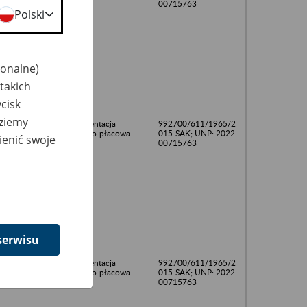
00715763
Polski
jonalne)
takich
cisk
dziemy
Dokumentacja
992700/611/1965/2
osobowo-płacowa
015-SAK; UNP: 2022-
ienić swoje
00715763
serwisu
Dokumentacja
992700/611/1965/2
osobowo-płacowa
015-SAK; UNP: 2022-
00715763