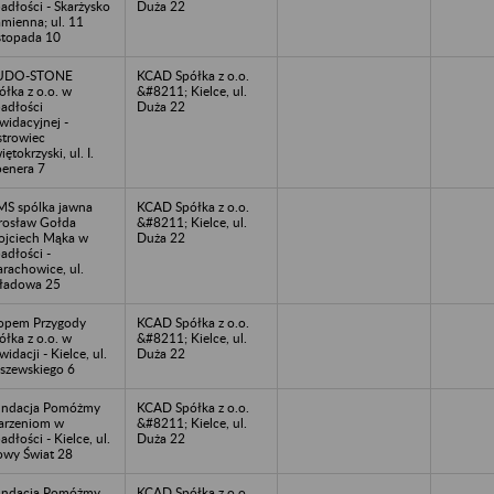
adłości - Skarżysko
Duża 22
mienna; ul. 11
stopada 10
UDO-STONE
KCAD Spółka z o.o.
ółka z o.o. w
&#8211; Kielce, ul.
adłości
Duża 22
kwidacyjnej -
trowiec
iętokrzyski, ul. I.
enera 7
S spólka jawna
KCAD Spółka z o.o.
rosław Gołda
&#8211; Kielce, ul.
jciech Mąka w
Duża 22
adłości -
arachowice, ul.
ładowa 25
opem Przygody
KCAD Spółka z o.o.
ółka z o.o. w
&#8211; Kielce, ul.
kwidacji - Kielce, ul.
Duża 22
szewskiego 6
ndacja Pomóżmy
KCAD Spółka z o.o.
rzeniom w
&#8211; Kielce, ul.
adłości - Kielce, ul.
Duża 22
wy Świat 28
ndacja Pomóżmy
KCAD Spółka z o.o.