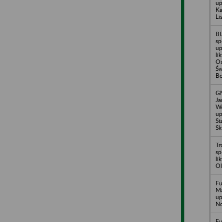
up
Ka
Li
B
sp
up
li
Os
Św
Bo
GM
Ja
Wo
up
St
Sk
Tr
sp
li
Ol
Fu
Ma
up
No
Fu