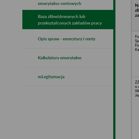
emerytalno-rentowych
N
z
z
Baza zlikwidowanych lub
przekształconych zakładów pracy
Fo
Opis spraw - emerytury i renty
Sp
Fo
Ka
Kalkulatory emerytalne
mLegitymacja
ZZ
o.
Wa
Ja