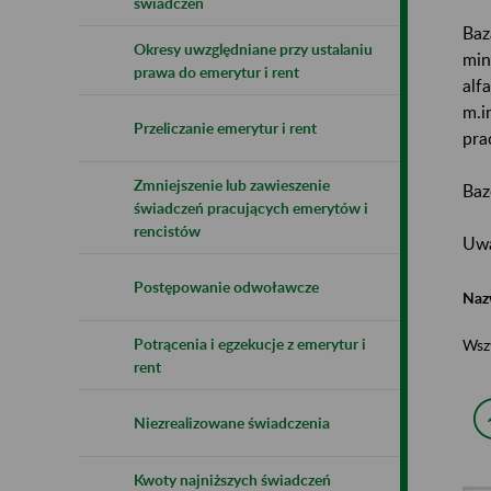
świadczeń
Baz
Okresy uwzględniane przy ustalaniu
min
prawa do emerytur i rent
alf
m.i
Przeliczanie emerytur i rent
pra
Zmniejszenie lub zawieszenie
Baz
świadczeń pracujących emerytów i
rencistów
Uwa
Postępowanie odwoławcze
Naz
Potrącenia i egzekucje z emerytur i
Wsz
rent
Niezrealizowane świadczenia
Kwoty najniższych świadczeń