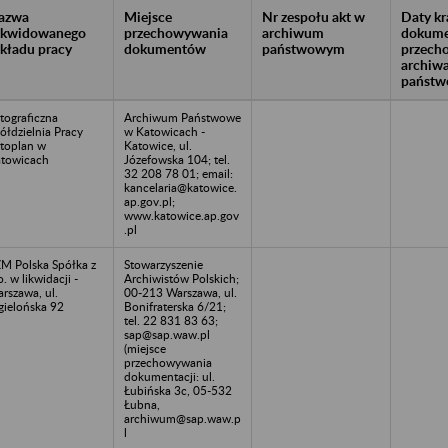
azwa
Miejsce
Nr zespołu akt w
Daty k
likwidowanego
przechowywania
archiwum
dokume
akładu pracy
dokumentów
państwowym
przech
archiw
państw
tograficzna
Archiwum Państwowe
ółdzielnia Pracy
w Katowicach -
toplan w
Katowice, ul.
towicach
Józefowska 104; tel.
32 208 78 01; email:
kancelaria@katowice.
ap.gov.pl;
www.katowice.ap.gov
.pl
M Polska Spółka z
Stowarzyszenie
o. w likwidacji -
Archiwistów Polskich;
rszawa, ul.
00-213 Warszawa, ul.
gielońska 92
Bonifraterska 6/21;
tel. 22 831 83 63;
sap@sap.waw.pl
(miejsce
przechowywania
dokumentacji: ul.
Łubińska 3c, 05-532
Łubna,
archiwum@sap.waw.p
l