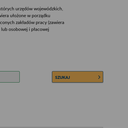
ektórych urzędów wojewódzkich,
wiera ułożone w porządku
łconych zakładów pracy (zawiera
 lub osobowej i płacowej
SZUKAJ