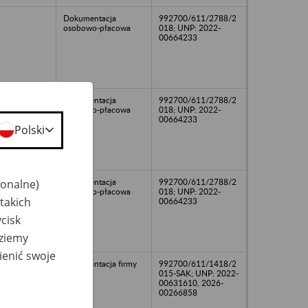
Dokumentacja
992700/611/2788/2
osobowo-płacowa
018; UNP: 2022-
00664233
Dokumentacja
992700/611/2788/2
osobowo-płacowa
018; UNP: 2022-
00664233
Polski
jonalne)
Dokumentacja
992700/611/2788/2
osobowo-płacowa
018; UNP: 2022-
takich
00664233
cisk
dziemy
ienić swoje
Dokumentacja firmy
992700/611/1418/2
015-SAK; UNP: 2022-
00631610, 2026-
00266858