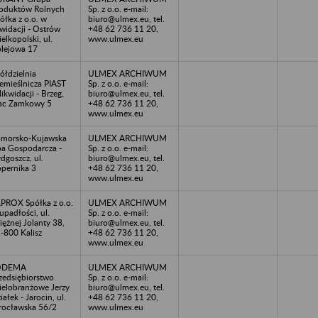
oduktów Rolnych
Sp. z o.o. e-mail:
ółka z o.o. w
biuro@ulmex.eu, tel.
kwidacji - Ostrów
+48 62 736 11 20,
elkopolski, ul.
www.ulmex.eu
lejowa 17
ółdzielnia
ULMEX ARCHIWUM
emieślnicza PIAST
Sp. z o.o. e-mail:
likwidacji - Brzeg,
biuro@ulmex.eu, tel.
ac Zamkowy 5
+48 62 736 11 20,
www.ulmex.eu
morsko-Kujawska
ULMEX ARCHIWUM
ba Gospodarcza -
Sp. z o.o. e-mail:
dgoszcz, ul.
biuro@ulmex.eu, tel.
pernika 3
+48 62 736 11 20,
www.ulmex.eu
PROX Spółka z o.o.
ULMEX ARCHIWUM
upadłości, ul.
Sp. z o.o. e-mail:
iężnej Jolanty 38,
biuro@ulmex.eu, tel.
-800 Kalisz
+48 62 736 11 20,
www.ulmex.eu
ODEMA
ULMEX ARCHIWUM
zedsiębiorstwo
Sp. z o.o. e-mail:
elobranżowe Jerzy
biuro@ulmex.eu, tel.
iałek - Jarocin, ul.
+48 62 736 11 20,
ocławska 56/2
www.ulmex.eu