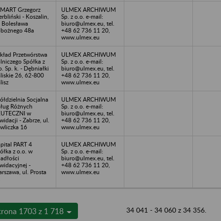
MART Grzegorz
ULMEX ARCHIWUM
rbliński - Koszalin,
Sp. z o.o. e-mail:
. Bolesława
biuro@ulmex.eu, tel.
bożnego 48a
+48 62 736 11 20,
www.ulmex.eu
kład Przetwórstwa
ULMEX ARCHIWUM
lniczego Spółka z
Sp. z o.o. e-mail:
o. Sp. k. - Dębniałki
biuro@ulmex.eu, tel.
liskie 26, 62-800
+48 62 736 11 20,
lisz
www.ulmex.eu
ółdzielnia Socjalna
ULMEX ARCHIWUM
ług Różnych
Sp. z o.o. e-mail:
KUTECZNI w
biuro@ulmex.eu, tel.
kwidacji - Zabrze, ul.
+48 62 736 11 20,
wliczka 16
www.ulmex.eu
pital PART 4
ULMEX ARCHIWUM
ółka z o.o. w
Sp. z o.o. e-mail:
adłości
biuro@ulmex.eu, tel.
kwidacyjnej -
+48 62 736 11 20,
rszawa, ul. Prosta
www.ulmex.eu
1
34 041 - 34 060 z 34 356.
trona 1703 z 1 718