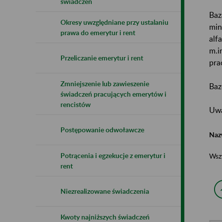
świadczeń
Baz
Okresy uwzględniane przy ustalaniu
min
prawa do emerytur i rent
alf
m.i
Przeliczanie emerytur i rent
pra
Zmniejszenie lub zawieszenie
Baz
świadczeń pracujących emerytów i
rencistów
Uwa
Postępowanie odwoławcze
Naz
Potrącenia i egzekucje z emerytur i
Wsz
rent
Niezrealizowane świadczenia
Kwoty najniższych świadczeń