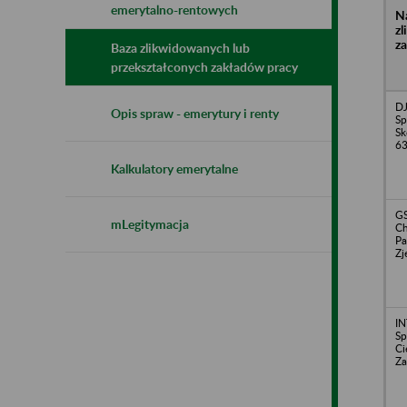
emerytalno-rentowych
N
z
z
Baza zlikwidowanych lub
przekształconych zakładów pracy
D
Opis spraw - emerytury i renty
Sp
Sk
6
Kalkulatory emerytalne
G
mLegitymacja
Ch
Pa
Zj
IN
Sp
Ci
Za