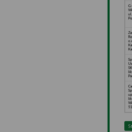
G-
We
ul
Po
Za
Ro
o.
Ka
Ka
Sp
Us
S
li
Pa
Ca
Sp
up
li
Wa
5
S