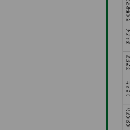
Pr
Sp
li
Wi
Ko
Sp
Rz
w 
Pl
Po
Iz
By
Ko
AL
w 
Ks
62
J
Pr
Wi
Dz
Wr