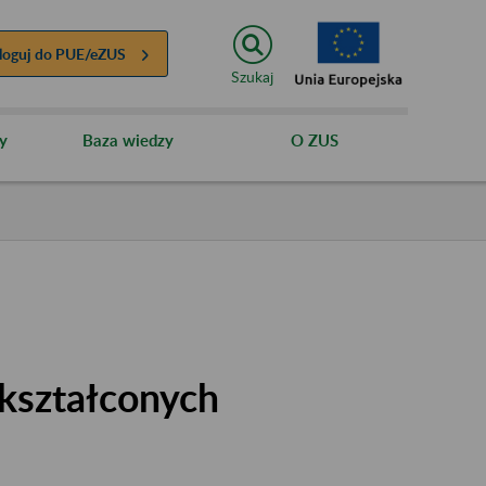
loguj do
PUE/eZUS
Szukaj
y
Baza wiedzy
O ZUS
kształconych