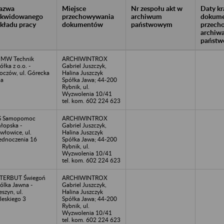
azwa
Miejsce
Nr zespołu akt w
Daty k
likwidowanego
przechowywania
archiwum
dokume
akładu pracy
dokumentów
państwowym
przech
archiw
państw
JMW Technik
ARCHIWINTROX
ółka z o.o. -
Gabriel Juszczyk,
oczów, ul. Górecka
Halina Juszczyk
3a
Spółka Jawa; 44-200
Rybnik, ul.
Wyzwolenia 10/41
tel. kom. 602 224 623
S Samopomoc
ARCHIWINTROX
łopska -
Gabriel Juszczyk,
włowice, ul.
Halina Juszczyk
ednoczenia 16
Spółka Jawa; 44-200
Rybnik, ul.
Wyzwolenia 10/41
tel. kom. 602 224 623
TERBUT Świegoń
ARCHIWINTROX
ólka Jawna -
Gabriel Juszczyk,
eszyn, ul.
Halina Juszczyk
leskiego 3
Spółka Jawa; 44-200
Rybnik, ul.
Wyzwolenia 10/41
tel. kom. 602 224 623