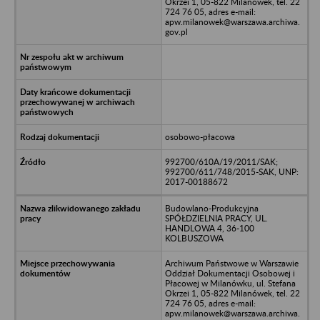
Okrzei 1, 05-822 Milanówek, tel. 22
724 76 05, adres e-mail:
apw.milanowek@warszawa.archiwa.
gov.pl
osobowo-płacowa
992700/610A/19/2011/SAK;
992700/611/748/2015-SAK, UNP:
2017-00188672
Budowlano-Produkcyjna
SPÓŁDZIELNIA PRACY, UL.
HANDLOWA 4, 36-100
KOLBUSZOWA
Archiwum Państwowe w Warszawie
Oddział Dokumentacji Osobowej i
Płacowej w Milanówku, ul. Stefana
Okrzei 1, 05-822 Milanówek, tel. 22
724 76 05, adres e-mail:
apw.milanowek@warszawa.archiwa.