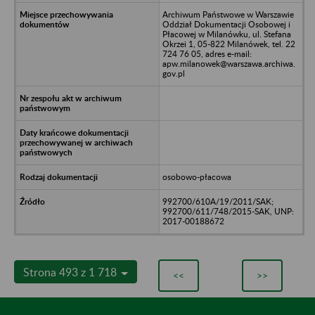
Archiwum Państwowe w Warszawie
Oddział Dokumentacji Osobowej i
Płacowej w Milanówku, ul. Stefana
Okrzei 1, 05-822 Milanówek, tel. 22
724 76 05, adres e-mail:
apw.milanowek@warszawa.archiwa.
gov.pl
osobowo-płacowa
992700/610A/19/2011/SAK;
992700/611/748/2015-SAK, UNP:
2017-00188672
Strona 493 z 1 718
<<
>>