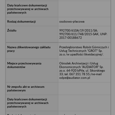
osobowo-płacowa
992700/610A/19/2011/SA;
992700/611/748/2015-SAK, UNP:
2017-00188672
Przedsiębiorstwo Robót Górniczych i
Usług Technicznych "GROT" Sp.
zo.o./w upadłości likwidacyjnej/.
Ośrodek Archiwizacji i Usług
Ekonomicznych "AUDIATOR" Sp.
zo.o. 64-920 bPiła, ul. Sikorskiego
33; tel. 067 351 78 55;/ne-mail
odpe@audiator.com.pl