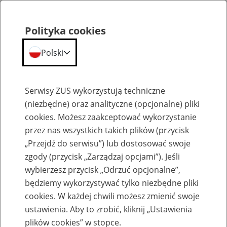
Polityka cookies
Polski
Menu
Szukaj
Serwisy ZUS wykorzystują techniczne
(niezbędne) oraz analityczne (opcjonalne) pliki
cookies. Możesz zaakceptować wykorzystanie
Emerytury
przez nas wszystkich takich plików (przycisk
„Przejdź do serwisu”) lub dostosować swoje
zgody (przycisk „Zarządzaj opcjami”). Jeśli
wybierzesz przycisk „Odrzuć opcjonalne”,
będziemy wykorzystywać tylko niezbędne pliki
Baza zlikwidowanych lub
cookies. W każdej chwili możesz zmienić swoje
przekształconych zakładów pracy
ustawienia. Aby to zrobić, kliknij „Ustawienia
plików cookies” w stopce.