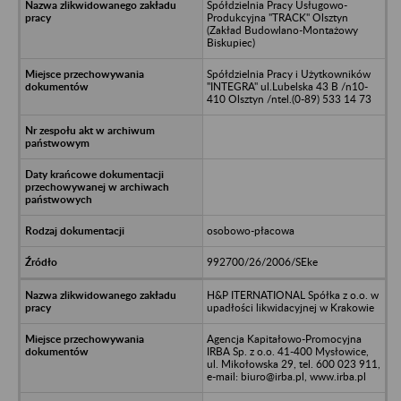
Spółdzielnia Pracy Usługowo-
Produkcyjna "TRACK" Olsztyn
(Zakład Budowlano-Montażowy
Biskupiec)
Spółdzielnia Pracy i Użytkowników
"INTEGRA" ul.Lubelska 43 B /n10-
410 Olsztyn /ntel.(0-89) 533 14 73
osobowo-płacowa
992700/26/2006/SEke
H&P ITERNATIONAL Spółka z o.o. w
upadłości likwidacyjnej w Krakowie
Agencja Kapitałowo-Promocyjna
IRBA Sp. z o.o. 41-400 Mysłowice,
ul. Mikołowska 29, tel. 600 023 911,
e-mail: biuro@irba.pl, www.irba.pl