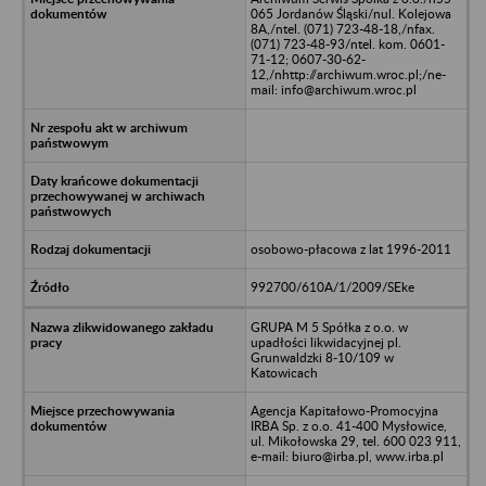
065 Jordanów Śląski/nul. Kolejowa
8A,/ntel. (071) 723-48-18,/nfax.
(071) 723-48-93/ntel. kom. 0601-
71-12; 0607-30-62-
12,/nhttp://archiwum.wroc.pl;/ne-
mail: info@archiwum.wroc.pl
osobowo-płacowa z lat 1996-2011
992700/610A/1/2009/SEke
GRUPA M 5 Spółka z o.o. w
upadłości likwidacyjnej pl.
Grunwaldzki 8-10/109 w
Katowicach
Agencja Kapitałowo-Promocyjna
IRBA Sp. z o.o. 41-400 Mysłowice,
ul. Mikołowska 29, tel. 600 023 911,
e-mail: biuro@irba.pl, www.irba.pl