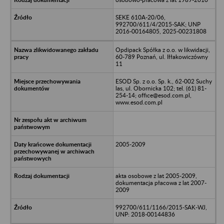
SEKE 610A-20/06,
992700/611/4/2015-SAK; UNP
2016-00164805, 2025-00231808
Opdipack Spółka z o.o. w likwidacji,
60-789 Poznań, ul. Iłłakowiczówny
11
ESOD Sp. z o.o. Sp. k., 62-002 Suchy
las, ul. Obornicka 102; tel. (61) 81-
254-14; office@esod.com.pl,
www.esod.com.pl
2005-2009
akta osobowe z lat 2005-2009,
dokumentacja płacowa z lat 2007-
2009
992700/611/1166/2015-SAK-WJ,
UNP: 2018-00144836