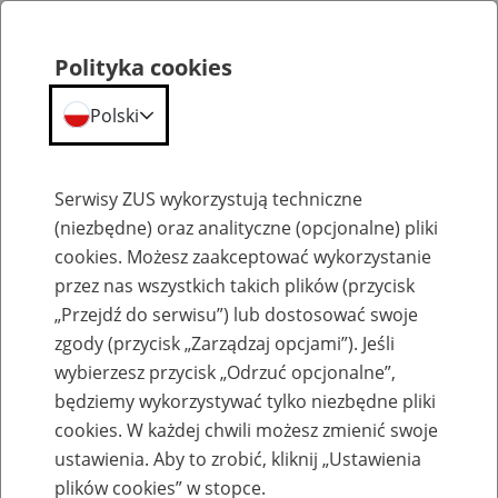
Polityka cookies
Polski
Menu
Szukaj
Serwisy ZUS wykorzystują techniczne
(niezbędne) oraz analityczne (opcjonalne) pliki
cookies. Możesz zaakceptować wykorzystanie
Emerytury
przez nas wszystkich takich plików (przycisk
„Przejdź do serwisu”) lub dostosować swoje
zgody (przycisk „Zarządzaj opcjami”). Jeśli
wybierzesz przycisk „Odrzuć opcjonalne”,
będziemy wykorzystywać tylko niezbędne pliki
Baza zlikwidowanych lub
cookies. W każdej chwili możesz zmienić swoje
przekształconych zakładów pracy
ustawienia. Aby to zrobić, kliknij „Ustawienia
plików cookies” w stopce.