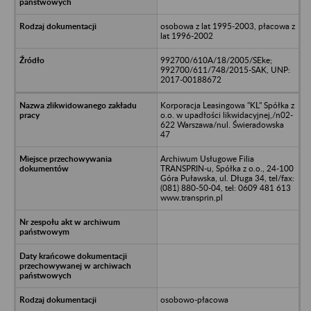
osobowa z lat 1995-2003, płacowa z
lat 1996-2002
992700/610A/18/2005/SEke;
992700/611/748/2015-SAK, UNP:
2017-00188672
Korporacja Leasingowa "KL" Spółka z
o.o. w upadłości likwidacyjnej,/n02-
622 Warszawa/nul. Świeradowska
47
Archiwum Usługowe Filia
TRANSPRIN-u, Spółka z o.o., 24-100
Góra Puławska, ul. Długa 34, tel/fax:
(081) 880-50-04, tel: 0609 481 613
www.transprin.pl
osobowo-płacowa