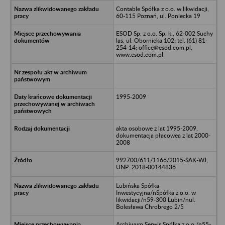
Contable Spółka z o.o. w likwidacji,
60-115 Poznań, ul. Poniecka 19
ESOD Sp. z o.o. Sp. k., 62-002 Suchy
las, ul. Obornicka 102; tel. (61) 81-
254-14; office@esod.com.pl,
www.esod.com.pl
1995-2009
akta osobowe z lat 1995-2009,
dokumentacja płacowea z lat 2000-
2008
992700/611/1166/2015-SAK-WJ,
UNP: 2018-00144836
Lubińska Spółka
Inwestycyjna/nSpółka z o.o. w
likwidacji/n59-300 Lubin/nul.
Bolesława Chrobrego 2/5
Archiwum Serwis Spólka z o.o./n55-