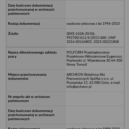
osobowo-płacowa z lat 1996-2010
SEKE 610A-20/06,
992700/611/4/2015-SAK; UNP
2016-00164805, 2025-00231808
POLFORM Przedsiębiorstwo
Projektowo-Wdrożeniowe Eugeniusz
Poplewski ul. Wiatrakowa 30 64-300
Nowy Tomyśl
ARCHEON Składnica Akt
Pracowniczych Spółka z o.o. ul.
Poznańska 15, 62-080 Góra, e-mail:
info@archeon.pl
osobowo-płacowa z lat 1989-2010