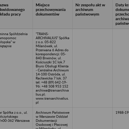
azwa
Miejsce
Nr zespołu akt w
Daty k
likwidowanego
przechowywania
archiwum
dokume
akładu pracy
dokumentów
państwowym
przech
archiw
państw
inna Spółdzielnia
"TRANS-
Samopomoc
ARCHIVALIUS" Spółka
łopska" w
z o.o. 05-822
iętajnie
Milanówek, ul.
Przerwana 6 Adres do
korespondencji: 05-
840 Brwinów, ul.
Kościuszki 1C lok.7
Biuro Obsługi Klienta
- Centralne Archiwum
14-100 Ostróda, ul.
Racławicka 7 lok. 37
tel: +48 (89) 642-19-
96: +48 508 953 152
archiwa@transarchiva
lius.pl;
www.transarchivalius.
pl
ar Spółka z o.o., ul.
Archiwum Państwowe
1988-19
łczyńskiego
w Warszawie Oddział
/n00-362 Warszawa
Dokumentacji
Osobowej i Płacowej
w Milanówku, ul.