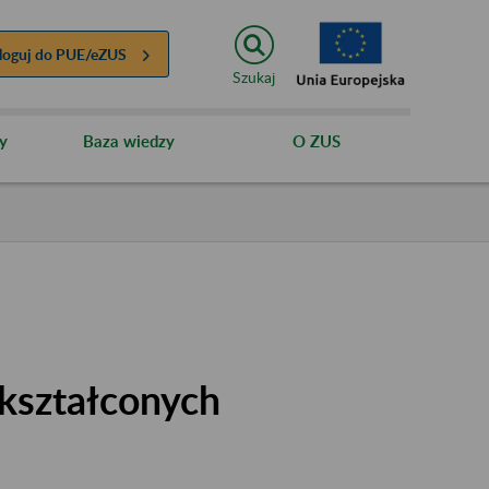
loguj do
PUE/eZUS
Szukaj
y
Baza wiedzy
O ZUS
kształconych