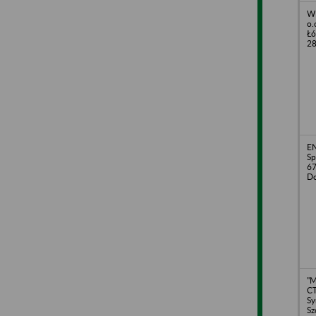
WI
o.
Łó
2
E
Sp
67
Do
"
CT
Sy
Sz