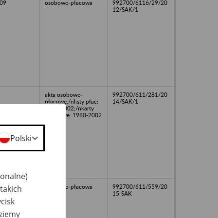
09
osobowo-płacowa
992700/6116/29/20
12/SAK/1
akta osobowo-
992700/611/281/20
płacowe,/nlisty płac:
14/SAK/1
1998-2002;/nkarty
zrobkowe: 1980-2002
Polski
jonalne)
osobowo-płacowa
992700/611/559/20
takich
15-SAK
cisk
dziemy