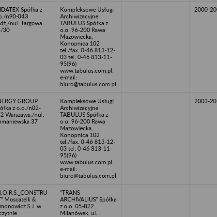
DATEX Spółka z
Kompleksowe Usługi
2000-20
o./n90-043
Archiwizacyjne
dź,/nul. Targowa
TABULUS Spółka z
8/30
o.o. 96-200 Rawa
Mazowiecka,
Konopnica 102
tel./fax. 0-46 813-12-
03 tel. 0-46 813-11-
95(96)
www.tabulus.com.pl,
e-mail:
biuro@tabulus.com.pl
NERGY GROUP
Kompleksowe Usługi
2003-20
ółka z o.o./n02-
Archiwizacyjne
2 Warszawa,/nul.
TABULUS Spółka z
maniewska 37
o.o. 96-200 Rawa
Mazowiecka,
Konopnica 102
tel./fax. 0-46 813-12-
03 tel. 0-46 813-11-
95(96)
www.tabulus.com.pl,
e-mail:
biuro@tabulus.com.pl
M.O.R.S._CONSTRU
"TRANS-
" Moscatelli &
ARCHIVALIUS" Spółka
monowicz S.J. w
z o.o. 05-822
czytnie
Milanówek, ul.