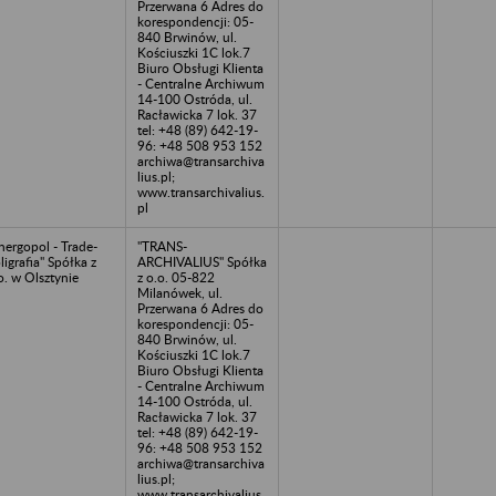
Przerwana 6 Adres do
korespondencji: 05-
840 Brwinów, ul.
Kościuszki 1C lok.7
Biuro Obsługi Klienta
- Centralne Archiwum
14-100 Ostróda, ul.
Racławicka 7 lok. 37
tel: +48 (89) 642-19-
96: +48 508 953 152
archiwa@transarchiva
lius.pl;
www.transarchivalius.
pl
nergopol - Trade-
"TRANS-
ligrafia" Spółka z
ARCHIVALIUS" Spółka
o. w Olsztynie
z o.o. 05-822
Milanówek, ul.
Przerwana 6 Adres do
korespondencji: 05-
840 Brwinów, ul.
Kościuszki 1C lok.7
Biuro Obsługi Klienta
- Centralne Archiwum
14-100 Ostróda, ul.
Racławicka 7 lok. 37
tel: +48 (89) 642-19-
96: +48 508 953 152
archiwa@transarchiva
lius.pl;
www.transarchivalius.