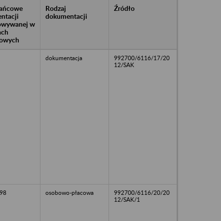
rańcowe
Rodzaj
Źródło
ntacji
dokumentacji
owywanej w
ach
owych
dokumentacja
992700/6116/17/20
12/SAK
98
osobowo-płacowa
992700/6116/20/20
12/SAK/1