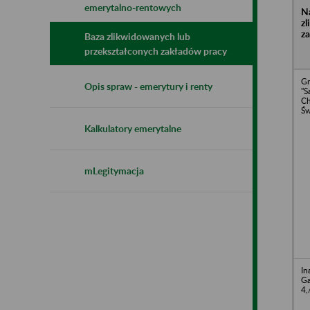
emerytalno-rentowych
N
z
z
Baza zlikwidowanych lub
przekształconych zakładów pracy
Gm
Opis spraw - emerytury i renty
"
Ch
Św
Kalkulatory emerytalne
mLegitymacja
In
Ga
4,