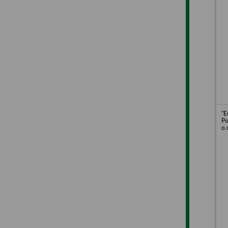
"E
Po
o.