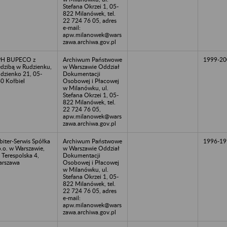
Stefana Okrzei 1, 05-
822 Milanówek, tel.
22 724 76 05, adres
e-mail:
apw.milanowek@wars
zawa.archiwa.gov.pl
PH BUPECO z
Archiwum Państwowe
1999-20
edzibą w Rudzienku,
w Warszawie Oddział
dzienko 21, 05-
Dokumentacji
0 Kołbiel
Osobowej i Płacowej
w Milanówku, ul.
Stefana Okrzei 1, 05-
822 Milanówek, tel.
22 724 76 05,
apw.milanowek@wars
zawa.archiwa.gov.pl
biter-Serwis Spółka
Archiwum Państwowe
1996-19
o.o. w Warszawie,
w Warszawie Oddział
. Terespolska 4,
Dokumentacji
rszawa
Osobowej i Płacowej
w Milanówku, ul.
Stefana Okrzei 1, 05-
822 Milanówek, tel.
22 724 76 05, adres
e-mail:
apw.milanowek@wars
zawa.archiwa.gov.pl