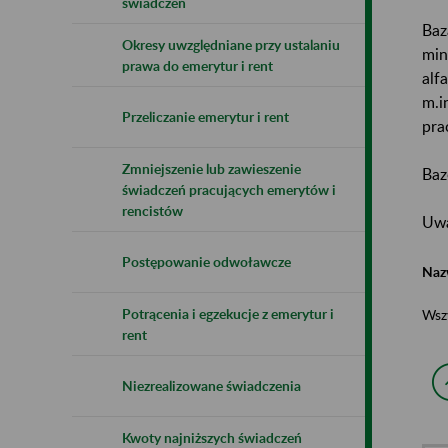
świadczeń
Baz
Okresy uwzględniane przy ustalaniu
min
prawa do emerytur i rent
alf
m.i
Przeliczanie emerytur i rent
pra
Zmniejszenie lub zawieszenie
Baz
świadczeń pracujących emerytów i
rencistów
Uwa
Postępowanie odwoławcze
Naz
Potrącenia i egzekucje z emerytur i
Wsz
rent
Niezrealizowane świadczenia
Kwoty najniższych świadczeń