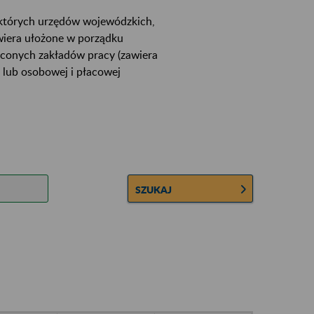
ektórych urzędów wojewódzkich,
wiera ułożone w porządku
łconych zakładów pracy (zawiera
 lub osobowej i płacowej
SZUKAJ