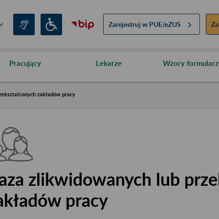
Zarejestruj w
PUE/eZUS
Za
Pracujący
Lekarze
Wzory formularz
zekształconych zakładów pracy
aza zlikwidowanych lub prze
akładów pracy