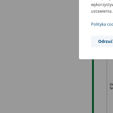
wykorzystyw
ustawienia.
G
Sp
Polityka co
Odrzuć
AL
o.
D
Sp