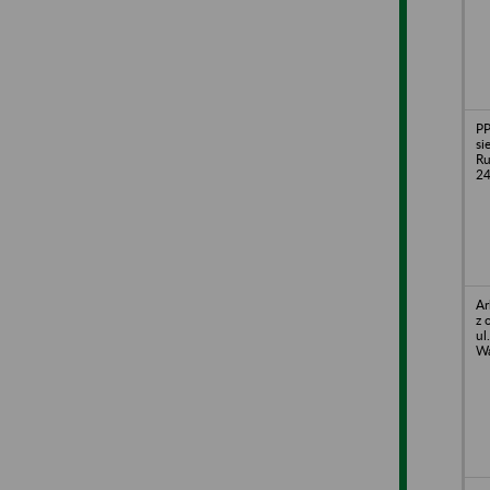
P
si
Ru
24
Ar
z 
ul
Wa