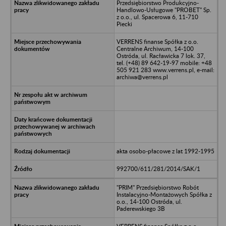
Przedsiębiorstwo Produkcyjno-
Handlowo-Usługowe "PROBET" Sp.
z o.o., ul. Spacerowa 6, 11-710
Piecki
VERRENS finanse Spółka z o.o.
Centralne Archiwum, 14-100
Ostróda, ul. Racławicka 7 lok. 37,
tel. (+48) 89 642-19-97 mobile: +48
505 921 283 www.verrens.pl, e-mail:
archiwa@verrens.pl
akta osobo-płacowe z lat 1992-1995
992700/611/281/2014/SAK/1
"PRIM" Przedsiębiorstwo Robót
Instalacyjno-Montażowych Spółka z
o.o., 14-100 Ostróda, ul.
Paderewskiego 3B