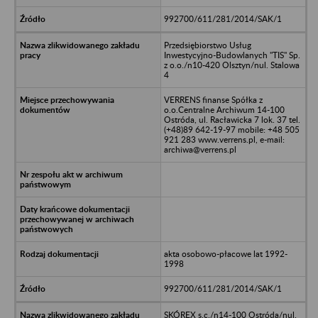
992700/611/281/2014/SAK/1
Przedsiębiorstwo Usług
Inwestycyjno-Budowlanych "TIS" Sp.
z o.o./n10-420 Olsztyn/nul. Stalowa
4
VERRENS finanse Spółka z
o.o.Centralne Archiwum 14-100
Ostróda, ul. Racławicka 7 lok. 37 tel.
(+48)89 642-19-97 mobile: +48 505
921 283 www.verrens.pl, e-mail:
archiwa@verrens.pl
akta osobowo-płacowe lat 1992-
1998
992700/611/281/2014/SAK/1
SKÓREX s.c./n14-100 Ostróda/nul.