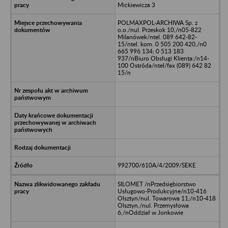
Mickiewicza 3
POLMAXPOL-ARCHIWA Sp. z
o.o./nul. Przeskok 10,/n05-822
Milanówek/ntel. 089 642-82-
15/ntel. kom. 0 505 200 420,/n0
665 996 134; 0 513 183
937/nBiuro Obsługi Klienta:/n14-
100 Ostróda/ntel/fax (089) 642 82
15/n
992700/610A/4/2009/SEKE
SILOMET /nPrzedsiębiorstwo
Usługowo-Produkcyjne/n10-416
Olsztyn/nul. Towarowa 11;/n10-418
Olsztyn,/nul. Przemysłowa
6,/nOddział w Jonkowie