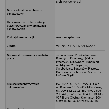
archiwa@verrens.pl
osobowo-płacowa
992700/611/281/2014/SAK/1
Jeleniogórskie Przedsiębiorstwo
Przemysłu Drzewnego (Zakład
Przemysłu Drzewnego) Lubomierz,
ul. Majowa 20; Jagodzin,
Świebodzice, Boguszów, Piastów,
Bolesławiec, Sobieszów, Marciszów,
Lwówek Śląski
POLMAXPOL-ARCHIWA Sp. z o.o. -
ul. Przeskok 10, 05-822 Milanówek,
tel. 089 642-82-15; tel. kom. 0 505
200 420, 0 665 996 134; 0 513 183
937 Biuro Obsługi Klienta: 14-100
Ostróda; tel/fax (089) 642 82 15