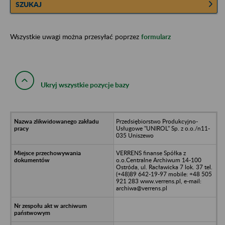
SZUKAJ
Wszystkie uwagi można przesyłać poprzez
formularz
Ukryj wszystkie pozycje bazy
Przedsiębiorstwo Produkcyjno-
Usługowe "UNIROL" Sp. z o.o./n11-
035 Uniszewo
VERRENS finanse Spółka z
o.o.Centralne Archiwum 14-100
Ostróda, ul. Racławicka 7 lok. 37 tel.
(+48)89 642-19-97 mobile: +48 505
921 283 www.verrens.pl, e-mail:
archiwa@verrens.pl