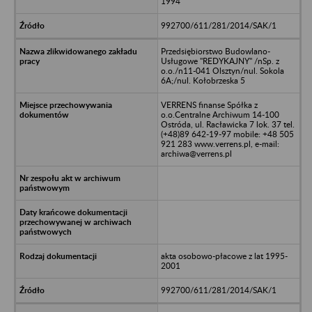
1994
992700/611/281/2014/SAK/1
Przedsiębiorstwo Budowlano-
Usługowe "REDYKAJNY" /nSp. z
o.o./n11-041 Olsztyn/nul. Sokola
6A;/nul. Kołobrzeska 5
VERRENS finanse Spółka z
o.o.Centralne Archiwum 14-100
Ostróda, ul. Racławicka 7 lok. 37 tel.
(+48)89 642-19-97 mobile: +48 505
921 283 www.verrens.pl, e-mail:
archiwa@verrens.pl
akta osobowo-płacowe z lat 1995-
2001
992700/611/281/2014/SAK/1