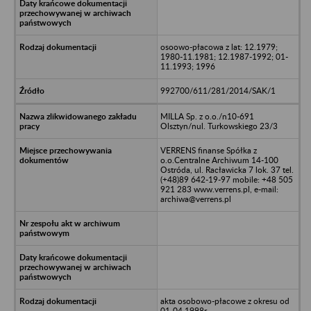
osoowo-płacowa z lat: 12.1979;
1980-11.1981; 12.1987-1992; 01-
11.1993; 1996
992700/611/281/2014/SAK/1
MILLA Sp. z o.o./n10-691
Olsztyn/nul. Turkowskiego 23/3
VERRENS finanse Spółka z
o.o.Centralne Archiwum 14-100
Ostróda, ul. Racławicka 7 lok. 37 tel.
(+48)89 642-19-97 mobile: +48 505
921 283 www.verrens.pl, e-mail:
archiwa@verrens.pl
akta osobowo-płacowe z okresu od
01-04.1998r.