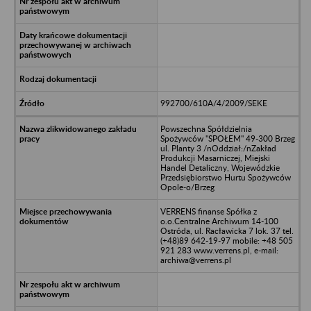
992700/610A/4/2009/SEKE
Powszechna Spółdzielnia
Spożywców "SPOŁEM" 49-300 Brzeg
ul. Planty 3 /nOddział:/nZakład
Produkcji Masarniczej, Miejski
Handel Detaliczny, Wojewódzkie
Przedsiębiorstwo Hurtu Spożywców
Opole-o/Brzeg
VERRENS finanse Spółka z
o.o.Centralne Archiwum 14-100
Ostróda, ul. Racławicka 7 lok. 37 tel.
(+48)89 642-19-97 mobile: +48 505
921 283 www.verrens.pl, e-mail:
archiwa@verrens.pl