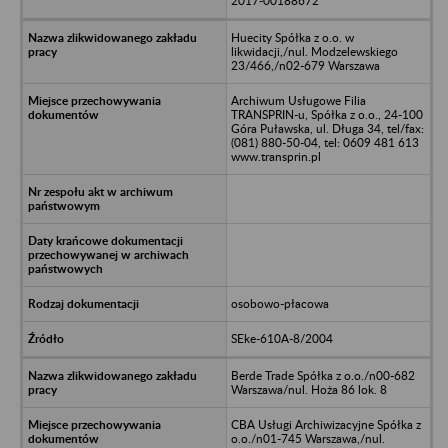
2017-00188672
Huecity Spółka z o.o. w
likwidacji,/nul. Modzelewskiego
23/466,/n02-679 Warszawa
Archiwum Usługowe Filia
TRANSPRIN-u, Spółka z o.o., 24-100
Góra Puławska, ul. Długa 34, tel/fax:
(081) 880-50-04, tel: 0609 481 613
www.transprin.pl
osobowo-płacowa
SEke-610A-8/2004
Berde Trade Spółka z o.o./n00-682
Warszawa/nul. Hoża 86 lok. 8
CBA Usługi Archiwizacyjne Spółka z
o.o./n01-745 Warszawa,/nul.