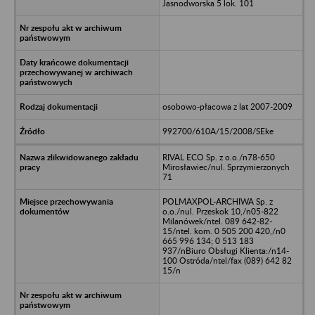
Jasnodworska 5 lok. 101
osobowo-płacowa z lat 2007-2009
992700/610A/15/2008/SEke
RIVAL ECO Sp. z o.o./n78-650
Mirosławiec/nul. Sprzymierzonych
71
POLMAXPOL-ARCHIWA Sp. z
o.o./nul. Przeskok 10,/n05-822
Milanówek/ntel. 089 642-82-
15/ntel. kom. 0 505 200 420,/n0
665 996 134; 0 513 183
937/nBiuro Obsługi Klienta:/n14-
100 Ostróda/ntel/fax (089) 642 82
15/n