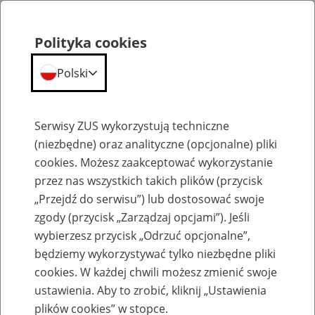
Polityka cookies
Polski
Menu
Szukaj
Serwisy ZUS wykorzystują techniczne
(niezbędne) oraz analityczne (opcjonalne) pliki
cookies. Możesz zaakceptować wykorzystanie
Emerytury
przez nas wszystkich takich plików (przycisk
„Przejdź do serwisu”) lub dostosować swoje
zgody (przycisk „Zarządzaj opcjami”). Jeśli
wybierzesz przycisk „Odrzuć opcjonalne”,
będziemy wykorzystywać tylko niezbędne pliki
Baza zlikwidowanych lub
cookies. W każdej chwili możesz zmienić swoje
przekształconych zakładów pracy
ustawienia. Aby to zrobić, kliknij „Ustawienia
plików cookies” w stopce.