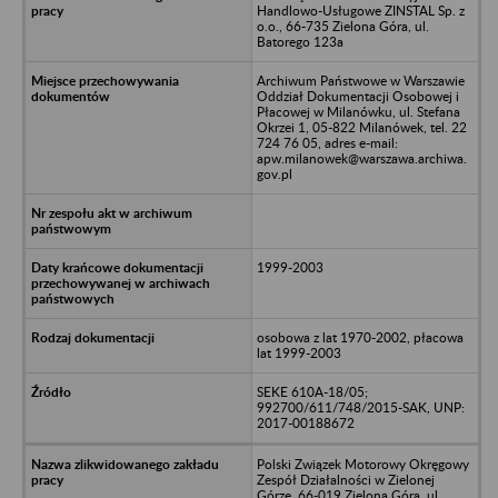
Handlowo-Usługowe ZINSTAL Sp. z
o.o., 66-735 Zielona Góra, ul.
Batorego 123a
Archiwum Państwowe w Warszawie
Oddział Dokumentacji Osobowej i
Płacowej w Milanówku, ul. Stefana
Okrzei 1, 05-822 Milanówek, tel. 22
724 76 05, adres e-mail:
apw.milanowek@warszawa.archiwa.
gov.pl
1999-2003
osobowa z lat 1970-2002, płacowa
lat 1999-2003
SEKE 610A-18/05;
992700/611/748/2015-SAK, UNP:
2017-00188672
Polski Związek Motorowy Okręgowy
Zespół Działalności w Zielonej
Górze, 66-019 Zielona Góra, ul.