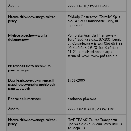
992700/610/39/2003/SEke
Zakłady Odzieżowe "Tarmilo" Sp. z
o.o., 42-600 Tarnowskie Góry, ul.
Opolska 3
Pomorska Agencja Finansowa -
Toruń Spółka z o.o., 87-100 Toruń,
ul. Ceramiczna 6 E, tel.: 056 658-83-
06, 056 658-39-73, fax: 056 657-
29-21, e-mail: sekretariat@paf-
torun.pl; www: www.paf-torun.pl
1958-2009
osobowo-płacowa
992700/610A/10/2005/SEke
"RAF-TRANS" Zakład Transportu
Spółka z o.o./n38-200 Jasło,/nul. 3-
go Maja 101