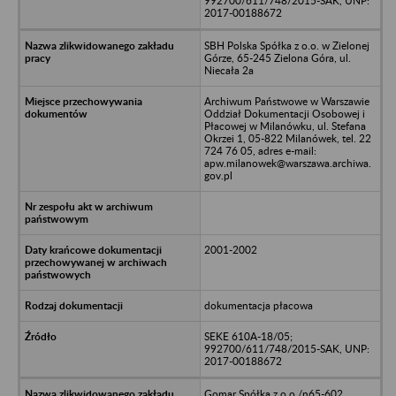
992700/611/748/2015-SAK, UNP:
2017-00188672
SBH Polska Spółka z o.o. w Zielonej
Górze, 65-245 Zielona Góra, ul.
Niecała 2a
Archiwum Państwowe w Warszawie
Oddział Dokumentacji Osobowej i
Płacowej w Milanówku, ul. Stefana
Okrzei 1, 05-822 Milanówek, tel. 22
724 76 05, adres e-mail:
apw.milanowek@warszawa.archiwa.
gov.pl
2001-2002
dokumentacja płacowa
SEKE 610A-18/05;
992700/611/748/2015-SAK, UNP:
2017-00188672
Gomar Spółka z o.o./n65-602