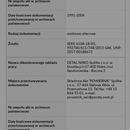
1991-2004
osobowo-płacowa
SEKE 610A-18/05;
992700/611/748/2015-SAK, UNP:
2017-00188672
DETAL NISKO Spółka z o.o. w
likwidacji/n37-400 Nisko,/nul.
Sandomierska - Boczna 2
Składnica Akt "POWIERNIK" Spółka
z o.o., 37-464 Stalowa Wola, ul.
Przemysłowa 13, Tel/fax: +48 15
844-55-01, e-mail:
powiernik_san@poczta.onet.pl