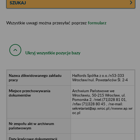
SZUKAJ
Wszystkie uwagi można przesyłać poprzez
formularz
Ukryj wszystkie pozycje bazy
Halfords Spółka z o.o./n53-333
Wrocław/nul. Powstańców Śl. 2-4
Archwium Państwowe we
Wrocławiu, 50-215 Wrocław, ul.
Pomorska 2, /ntel.(71)328 81 01,
/nfax (71)328 80 45 , /ne-mail:
sekretariat@ap.wroc.pl;/nwww.ap.wr
oc.pl