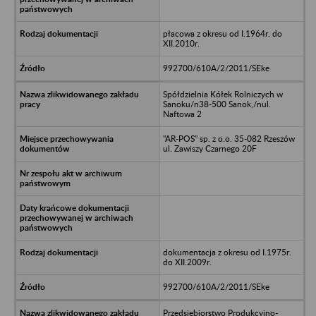
płacowa z okresu od I.1964r. do
XII.2010r.
992700/610A/2/2011/SEke
Spółdzielnia Kółek Rolniczych w
Sanoku/n38-500 Sanok,/nul.
Naftowa 2
"AR-POS" sp. z o.o. 35-082 Rzeszów
ul. Zawiszy Czarnego 20F
dokumentacja z okresu od I.1975r.
do XII.2009r.
992700/610A/2/2011/SEke
Przedsiębiorstwo Produkcyjno-