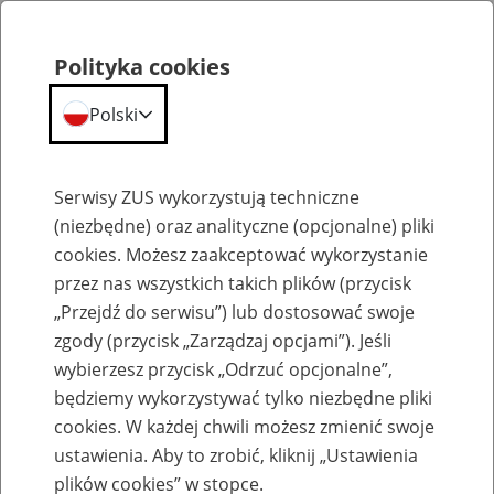
Polityka cookies
Polski
Menu
Szukaj
Serwisy ZUS wykorzystują techniczne
(niezbędne) oraz analityczne (opcjonalne) pliki
cookies. Możesz zaakceptować wykorzystanie
Emerytury
przez nas wszystkich takich plików (przycisk
„Przejdź do serwisu”) lub dostosować swoje
zgody (przycisk „Zarządzaj opcjami”). Jeśli
wybierzesz przycisk „Odrzuć opcjonalne”,
będziemy wykorzystywać tylko niezbędne pliki
Baza zlikwidowanych lub
cookies. W każdej chwili możesz zmienić swoje
przekształconych zakładów pracy
ustawienia. Aby to zrobić, kliknij „Ustawienia
plików cookies” w stopce.