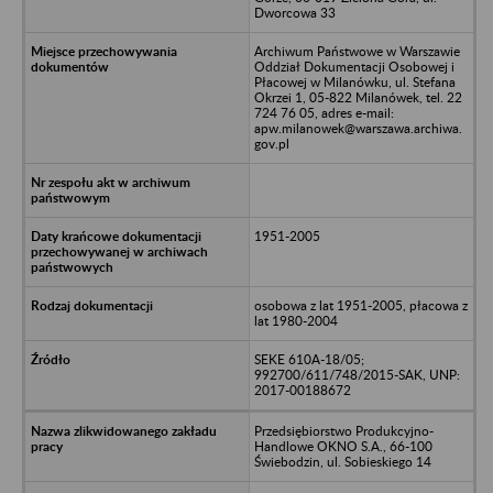
Dworcowa 33
Archiwum Państwowe w Warszawie
Oddział Dokumentacji Osobowej i
Płacowej w Milanówku, ul. Stefana
Okrzei 1, 05-822 Milanówek, tel. 22
724 76 05, adres e-mail:
apw.milanowek@warszawa.archiwa.
gov.pl
1951-2005
osobowa z lat 1951-2005, płacowa z
lat 1980-2004
SEKE 610A-18/05;
992700/611/748/2015-SAK, UNP:
2017-00188672
Przedsiębiorstwo Produkcyjno-
Handlowe OKNO S.A., 66-100
Świebodzin, ul. Sobieskiego 14