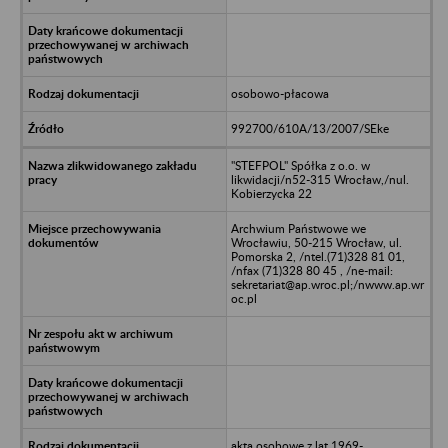
osobowo-płacowa
992700/610A/13/2007/SEke
"STEFPOL" Spółka z o.o. w
likwidacji/n52-315 Wrocław,/nul.
Kobierzycka 22
Archwium Państwowe we
Wrocławiu, 50-215 Wrocław, ul.
Pomorska 2, /ntel.(71)328 81 01,
/nfax (71)328 80 45 , /ne-mail:
sekretariat@ap.wroc.pl;/nwww.ap.wr
oc.pl
akta osobowe z lat 1969-