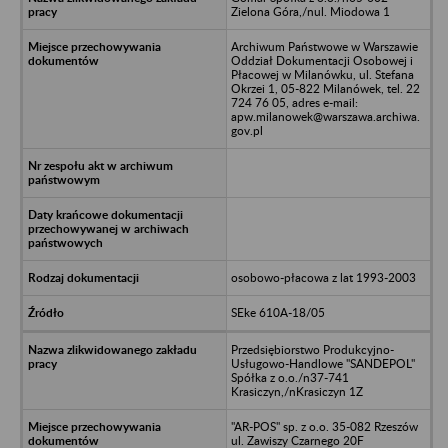
Zielona Góra,/nul. Miodowa 1
Archiwum Państwowe w Warszawie
Oddział Dokumentacji Osobowej i
Płacowej w Milanówku, ul. Stefana
Okrzei 1, 05-822 Milanówek, tel. 22
724 76 05, adres e-mail:
apw.milanowek@warszawa.archiwa.
gov.pl
osobowo-płacowa z lat 1993-2003
SEke 610A-18/05
Przedsiębiorstwo Produkcyjno-
Usługowo-Handlowe "SANDEPOL"
Spółka z o.o./n37-741
Krasiczyn,/nKrasiczyn 1Z
"AR-POS" sp. z o.o. 35-082 Rzeszów
ul. Zawiszy Czarnego 20F