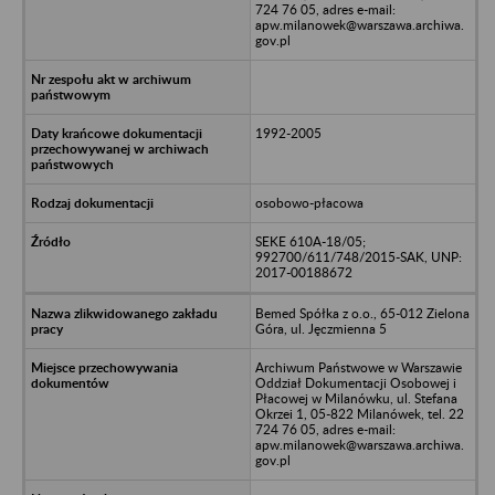
724 76 05, adres e-mail:
apw.milanowek@warszawa.archiwa.
gov.pl
1992-2005
osobowo-płacowa
SEKE 610A-18/05;
992700/611/748/2015-SAK, UNP:
2017-00188672
Bemed Spółka z o.o., 65-012 Zielona
Góra, ul. Jęczmienna 5
Archiwum Państwowe w Warszawie
Oddział Dokumentacji Osobowej i
Płacowej w Milanówku, ul. Stefana
Okrzei 1, 05-822 Milanówek, tel. 22
724 76 05, adres e-mail:
apw.milanowek@warszawa.archiwa.
gov.pl