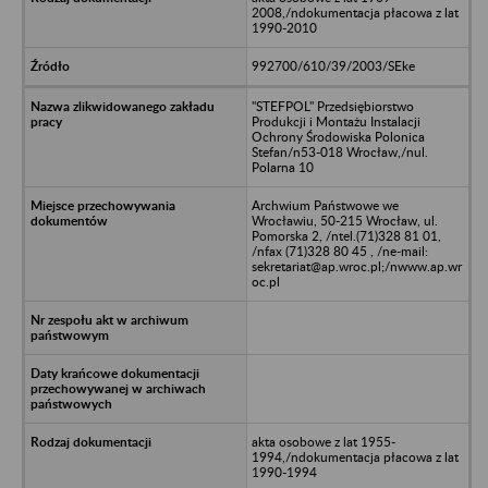
2008,/ndokumentacja płacowa z lat
1990-2010
992700/610/39/2003/SEke
"STEFPOL" Przedsiębiorstwo
Produkcji i Montażu Instalacji
Ochrony Środowiska Polonica
Stefan/n53-018 Wrocław,/nul.
Polarna 10
Archwium Państwowe we
Wrocławiu, 50-215 Wrocław, ul.
Pomorska 2, /ntel.(71)328 81 01,
/nfax (71)328 80 45 , /ne-mail:
sekretariat@ap.wroc.pl;/nwww.ap.wr
oc.pl
akta osobowe z lat 1955-
1994,/ndokumentacja płacowa z lat
1990-1994