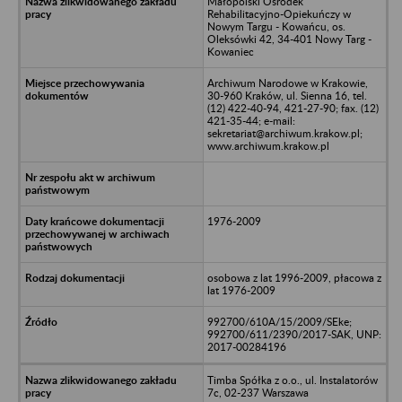
Małopolski Ośrodek
Rehabilitacyjno-Opiekuńczy w
Nowym Targu - Kowańcu, os.
Oleksówki 42, 34-401 Nowy Targ -
Kowaniec
Archiwum Narodowe w Krakowie,
30-960 Kraków, ul. Sienna 16, tel.
(12) 422-40-94, 421-27-90; fax. (12)
421-35-44; e-mail:
sekretariat@archiwum.krakow.pl;
www.archiwum.krakow.pl
1976-2009
osobowa z lat 1996-2009, płacowa z
lat 1976-2009
992700/610A/15/2009/SEke;
992700/611/2390/2017-SAK, UNP:
2017-00284196
Timba Spółka z o.o., ul. Instalatorów
7c, 02-237 Warszawa