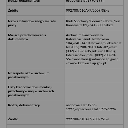
osobowa z lat 1990-1994
992700/610A/7/2009/SEke
Klub Sportowy "Górnik" Zabrze,/nul.
Roosevelta 81,/n41-800 Zabrze
Archiwum Państwowe w
Katowicach/nul. Józefowska
104,/n40-145 Katowice/nSekretariat
tel: (032) 208-78-01 lub -02;/nfax:
(032) 208-78-05,/nBiuro Obsługi
Interesantów:/ntel. (032) 208-78-
55/nkancelaria@katowice.ap.gov.pl;
/nwww.katowice.ap.gov.pl
osobowa z lat 1956-
1997,/npłacowa z lat 1975-1996
992700/610A/7/2009/SEke