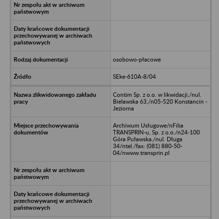
osobowo-płacowe
SEke-610A-8/04
Contim Sp. z o.o. w likwidacji,/nul.
Bielawska 63,/n05-520 Konstancin -
Jeziorna
Archiwum Usługowe/nFilia
TRANSPRIN-u, Sp. z o.o./n24-100
Góra Puławska,/nul. Długa
34/ntel./fax: (081) 880-50-
04/nwww.transprin.pl