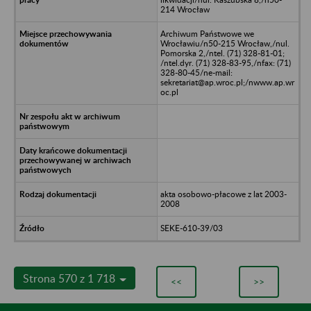
214 Wrocław
Archiwum Państwowe we
Wrocławiu/n50-215 Wrocław,/nul.
Pomorska 2,/ntel. (71) 328-81-01;
/ntel.dyr. (71) 328-83-95,/nfax: (71)
328-80-45/ne-mail:
sekretariat@ap.wroc.pl;/nwww.ap.wr
oc.pl
akta osobowo-płacowe z lat 2003-
2008
SEKE-610-39/03
Strona 570 z 1 718
<<
>>