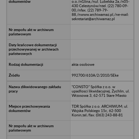
o.o./nGlina,/nul. Lubelska 2a,/n05-
430 Celestynów/ntel. (22) 780-09-
00,/nfax. (22) 789-79-
88,/nwww.archiwamaz.pl,/ne-mail:
sekretariat@archiwamaz.pl
akta osobowe
992700/610A/2/2010/SEke
"CONSTO" Spółka z o.o. w
upadłosci likwidacyjnej, Żychlin, ul.
Wrzosowa 3, 62-571 Stare Miasto
TDR Spółka z o.o. ARCHIWUM; ul.
Wojska Polskiego 15c, 62-500
Konin,tel./fax: (063) 243-88-81