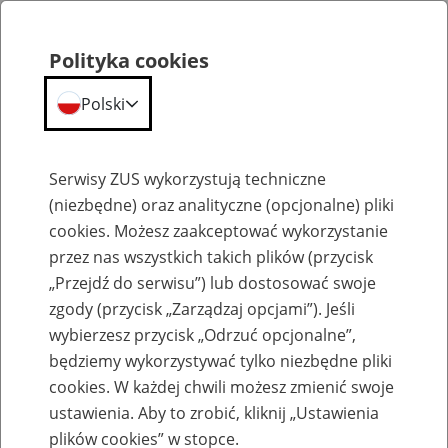
Polityka cookies
Polski
Menu
Szukaj
Serwisy ZUS wykorzystują techniczne
(niezbędne) oraz analityczne (opcjonalne) pliki
cookies. Możesz zaakceptować wykorzystanie
Emerytury
przez nas wszystkich takich plików (przycisk
„Przejdź do serwisu”) lub dostosować swoje
zgody (przycisk „Zarządzaj opcjami”). Jeśli
wybierzesz przycisk „Odrzuć opcjonalne”,
będziemy wykorzystywać tylko niezbędne pliki
Baza zlikwidowanych lub
cookies. W każdej chwili możesz zmienić swoje
przekształconych zakładów pracy
ustawienia. Aby to zrobić, kliknij „Ustawienia
plików cookies” w stopce.