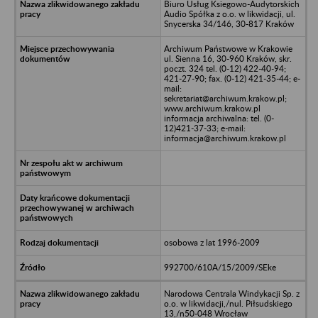
Biuro Usług Ksiegowo-Audytorskich
Audio Spółka z o.o. w likwidacji, ul.
Snycerska 34/146, 30-817 Kraków
Archiwum Państwowe w Krakowie
ul. Sienna 16, 30-960 Kraków, skr.
poczt. 324 tel. (0-12) 422-40-94;
421-27-90; fax. (0-12) 421-35-44; e-
mail:
sekretariat@archiwum.krakow.pl;
www.archiwum.krakow.pl
informacja archiwalna: tel. (0-
12)421-37-33; e-mail:
informacja@archiwum.krakow.pl
osobowa z lat 1996-2009
992700/610A/15/2009/SEke
Narodowa Centrala Windykacji Sp. z
o.o. w likwidacji,/nul. Piłsudskiego
13,/n50-048 Wrocław