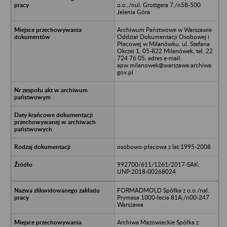
o.o.,/nul. Grottgera 7,/n58-500
Jelenia Góra
Archiwum Państwowe w Warszawie
Oddział Dokumentacji Osobowej i
Płacowej w Milanówku, ul. Stefana
Okrzei 1, 05-822 Milanówek, tel. 22
724 76 05, adres e-mail:
apw.milanowek@warszawa.archiwa.
gov.pl
osobowo-płacowa z lat 1995-2008
992700/611/1261/2017-SAK;
UNP:2018-00268024
FORMADMOLD Spółka z o.o./nal.
Prymasa 1000-lecia 81A,/n00-247
Warszawa
Archiwa Mazowieckie Spółka z