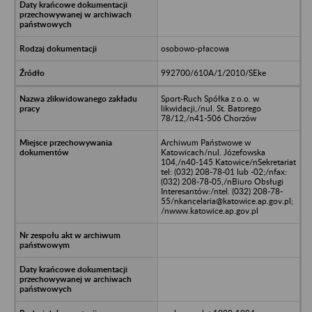
osobowo-płacowa
992700/610A/1/2010/SEke
Sport-Ruch Spółka z o.o. w
likwidacji,/nul. St. Batorego
78/12,/n41-506 Chorzów
Archiwum Państwowe w
Katowicach/nul. Józefowska
104,/n40-145 Katowice/nSekretariat
tel: (032) 208-78-01 lub -02;/nfax:
(032) 208-78-05,/nBiuro Obsługi
Interesantów:/ntel. (032) 208-78-
55/nkancelaria@katowice.ap.gov.pl;
/nwww.katowice.ap.gov.pl