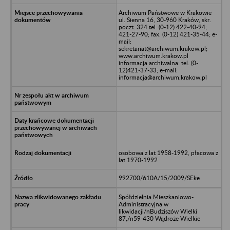
Archiwum Państwowe w Krakowie
ul. Sienna 16, 30-960 Kraków, skr.
poczt. 324 tel. (0-12) 422-40-94;
421-27-90; fax. (0-12) 421-35-44; e-
mail:
sekretariat@archiwum.krakow.pl;
www.archiwum.krakow.pl
informacja archiwalna: tel. (0-
12)421-37-33; e-mail:
informacja@archiwum.krakow.pl
osobowa z lat 1958-1992, płacowa z
lat 1970-1992
992700/610A/15/2009/SEke
Spółdzielnia Mieszkaniowo-
Administracyjna w
likwidacji/nBudziszów Wielki
87,/n59-430 Wądroże Wielkie