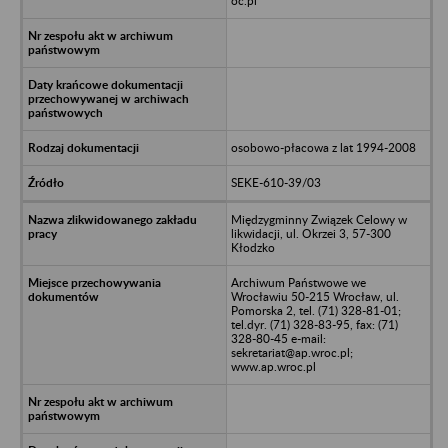
oc.pl
osobowo-płacowa z lat 1994-2008
SEKE-610-39/03
Międzygminny Związek Celowy w
likwidacji, ul. Okrzei 3, 57-300
Kłodzko
Archiwum Państwowe we
Wrocławiu 50-215 Wrocław, ul.
Pomorska 2, tel. (71) 328-81-01;
tel.dyr. (71) 328-83-95, fax: (71)
328-80-45 e-mail:
sekretariat@ap.wroc.pl;
www.ap.wroc.pl