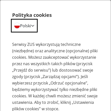
Polityka cookies
Polski
Menu
Szukaj
Serwisy ZUS wykorzystują techniczne
(niezbędne) oraz analityczne (opcjonalne) pliki
cookies. Możesz zaakceptować wykorzystanie
Emerytury
przez nas wszystkich takich plików (przycisk
„Przejdź do serwisu”) lub dostosować swoje
zgody (przycisk „Zarządzaj opcjami”). Jeśli
wybierzesz przycisk „Odrzuć opcjonalne”,
będziemy wykorzystywać tylko niezbędne pliki
Baza zlikwidowanych lub
cookies. W każdej chwili możesz zmienić swoje
przekształconych zakładów pracy
ustawienia. Aby to zrobić, kliknij „Ustawienia
plików cookies” w stopce.