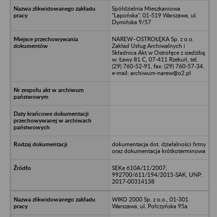
Spółdzielnia Mieszkaniowa
"Lapońska", 01-519 Warszawa, ul.
Dymińska 9/57
NAREW–OSTROŁĘKA Sp. z o.o.
Zakład Usług Archiwalnych i
Składnica Akt w Ostrołęce z siedzibą
w: Ławy 81 C, 07-411 Rzekuń, tel.
(29) 760-52-91, fax: (29) 760-57-34,
e-mail: archiwum-narew@o2.pl
dokumentacja dot. działalności firmy
oraz dokumentacja krótkoterminowa
SEKe 610A/11/2007;
992700/611/194/2015-SAK, UNP:
2017-00314138
WIKO 2000 Sp. z o.o., 01-301
Warszawa, ul. Połczyńska 95a