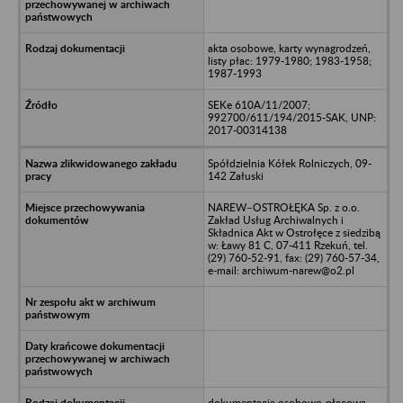
akta osobowe, karty wynagrodzeń,
listy płac: 1979-1980; 1983-1958;
1987-1993
SEKe 610A/11/2007;
992700/611/194/2015-SAK, UNP:
2017-00314138
Spółdzielnia Kółek Rolniczych, 09-
142 Załuski
NAREW–OSTROŁĘKA Sp. z o.o.
Zakład Usług Archiwalnych i
Składnica Akt w Ostrołęce z siedzibą
w: Ławy 81 C, 07-411 Rzekuń, tel.
(29) 760-52-91, fax: (29) 760-57-34,
e-mail: archiwum-narew@o2.pl
dokumentacja osobowo-płacowa