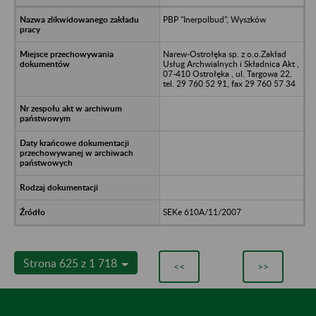
PBP "Inerpolbud", Wyszków
Narew-Ostrołęka sp. z o.o.Zakład
Usług Archwialnych i Składnica Akt ,
07-410 Ostrołęka , ul. Targowa 22,
tel. 29 760 52 91, fax 29 760 57 34
SEKe 610A/11/2007
Strona 625 z 1 718
<<
>>