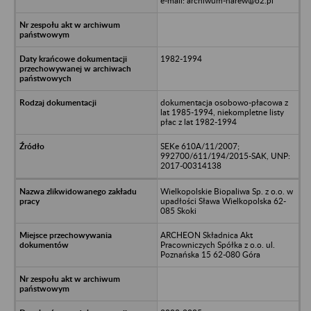
e-mail: archiwum-narew@o2.pl
1982-1994
dokumentacja osobowo-płacowa z
lat 1985-1994, niekompletne listy
płac z lat 1982-1994
SEKe 610A/11/2007;
992700/611/194/2015-SAK, UNP:
2017-00314138
Wielkopolskie Biopaliwa Sp. z o.o. w
upadłości Sława Wielkopolska 62-
085 Skoki
ARCHEON Składnica Akt
Pracowniczych Spółka z o.o. ul.
Poznańska 15 62-080 Góra