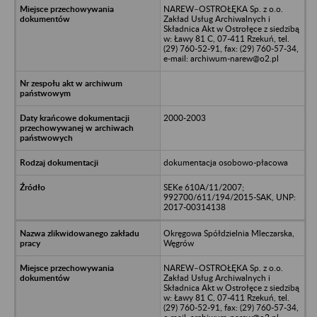
NAREW–OSTROŁĘKA Sp. z o.o.
Zakład Usług Archiwalnych i
Składnica Akt w Ostrołęce z siedzibą
w: Ławy 81 C, 07-411 Rzekuń, tel.
(29) 760-52-91, fax: (29) 760-57-34,
e-mail: archiwum-narew@o2.pl
2000-2003
dokumentacja osobowo-płacowa
SEKe 610A/11/2007;
992700/611/194/2015-SAK, UNP:
2017-00314138
Okręgowa Spółdzielnia Mleczarska,
Węgrów
NAREW–OSTROŁĘKA Sp. z o.o.
Zakład Usług Archiwalnych i
Składnica Akt w Ostrołęce z siedzibą
w: Ławy 81 C, 07-411 Rzekuń, tel.
(29) 760-52-91, fax: (29) 760-57-34,