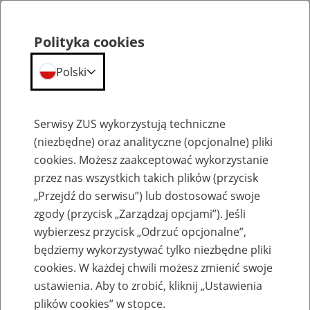
Polityka cookies
Polski
Menu
Szukaj
Serwisy ZUS wykorzystują techniczne
(niezbędne) oraz analityczne (opcjonalne) pliki
cookies. Możesz zaakceptować wykorzystanie
Emerytury
przez nas wszystkich takich plików (przycisk
„Przejdź do serwisu”) lub dostosować swoje
zgody (przycisk „Zarządzaj opcjami”). Jeśli
wybierzesz przycisk „Odrzuć opcjonalne”,
będziemy wykorzystywać tylko niezbędne pliki
Baza zlikwidowanych lub
cookies. W każdej chwili możesz zmienić swoje
przekształconych zakładów pracy
ustawienia. Aby to zrobić, kliknij „Ustawienia
plików cookies” w stopce.