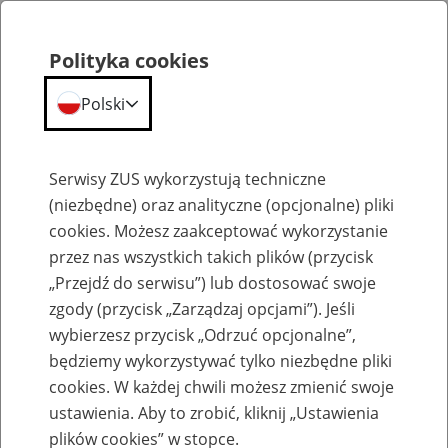
Polityka cookies
Polski
Menu
Szukaj
Serwisy ZUS wykorzystują techniczne
(niezbędne) oraz analityczne (opcjonalne) pliki
cookies. Możesz zaakceptować wykorzystanie
Emerytury
przez nas wszystkich takich plików (przycisk
„Przejdź do serwisu”) lub dostosować swoje
zgody (przycisk „Zarządzaj opcjami”). Jeśli
wybierzesz przycisk „Odrzuć opcjonalne”,
będziemy wykorzystywać tylko niezbędne pliki
Baza zlikwidowanych lub
cookies. W każdej chwili możesz zmienić swoje
przekształconych zakładów pracy
ustawienia. Aby to zrobić, kliknij „Ustawienia
plików cookies” w stopce.