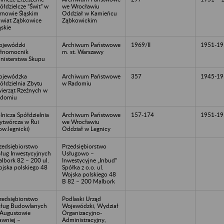
ółdzielcze “Świt” w
we Wrocławiu
rnowie Śląskim
Oddział w Kamieńcu
wiat Ząbkowice
Ząbkowickim
ąskie
jewódzki
Archiwum Państwowe
1969/II
1951-19
łnomocnik
m. st. Warszawy
nisterstwa Skupu
ojewódzka
Archiwum Państwowe
357
1945-19
ółdzielnia Zbytu
w Radomiu
ierząt Rzeźnych w
adomiu
lnicza Spółdzielnia
Archiwum Państwowe
157-174
1951-19
twórcza w Rui
we Wrocławiu
ow.legnicki)
Oddział w Legnicy
zedsiębiorstwo
Przedsiębiorstwo
ług Inwestycyjnych
Usługowo –
lbork 82 – 200 ul.
Inwestycyjne „Inbud”
jska polskiego 48
Spółka z o.o. ul.
Wojska polskiego 48
B 82 – 200 Malbork
zedsiębiorstwo
Podlaski Urząd
ług Budowlanych
Wojewódzki, Wydział
Augustowie
Organizacyjno-
awniej –
Administracyjny,