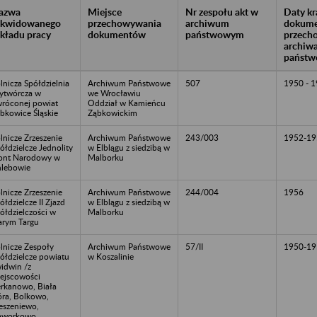
azwa
Miejsce
Nr zespołu akt w
Daty k
likwidowanego
przechowywania
archiwum
dokume
akładu pracy
dokumentów
państwowym
przech
archiw
państw
lnicza Spółdzielnia
Archiwum Państwowe
507
1950 - 
twórcza w
we Wrocławiu
róconej powiat
Oddział w Kamieńcu
bkowice Śląskie
Ząbkowickim
lnicze Zrzeszenie
Archiwum Państwowe
243/003
1952-19
ółdzielcze Jednolity
w Elblągu z siedzibą w
ont Narodowy w
Malborku
lebowie
lnicze Zrzeszenie
Archiwum Państwowe
244/004
1956
ółdzielcze II Zjazd
w Elblągu z siedzibą w
ółdzielczości w
Malborku
arym Targu
lnicze Zespoły
Archiwum Państwowe
57/II
1950-19
ółdzielcze powiatu
w Koszalinie
idwin /z
ejscowości
rkanowo, Biała
ra, Bolkowo,
eszeniewo,
aworkowo,