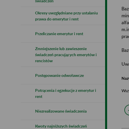
świadczeń
Baz
Okresy uwzględniane przy ustalaniu
min
prawa do emerytur i rent
alf
m.i
Przeliczanie emerytur i rent
pra
Zmniejszenie lub zawieszenie
Baz
świadczeń pracujących emerytów i
rencistów
Uwa
Postępowanie odwoławcze
Naz
Potrącenia i egzekucje z emerytur i
Wsz
rent
Niezrealizowane świadczenia
Kwoty najniższych świadczeń