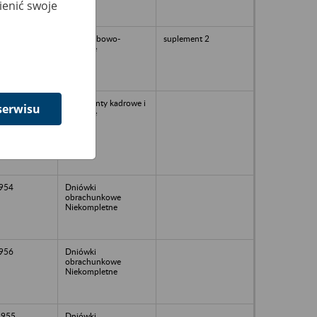
ienić swoje
akta osobowo-
suplement 2
płacowe
dokumenty kadrowe i
serwisu
płacowe
1954
Dniówki
obrachunkowe
Niekompletne
1956
Dniówki
obrachunkowe
Niekompletne
1955
Dniówki