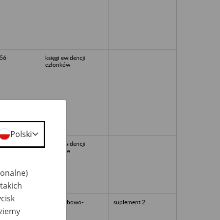
56
księgi ewidencji
członków
Polski
56
księgi ewidencji
członków
jonalne)
takich
cisk
akta osobowo-
suplement 2
płacowe
dziemy