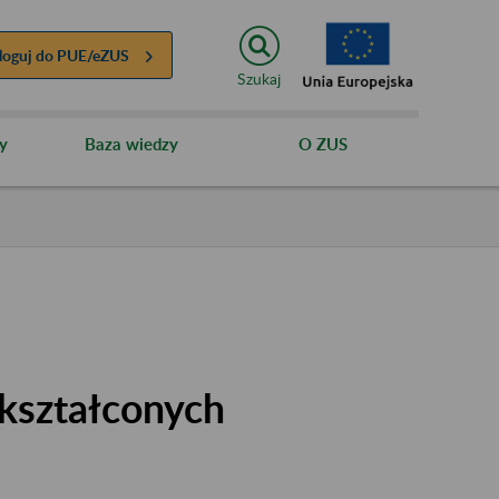
loguj do
PUE/eZUS
Szukaj
y
Baza wiedzy
O ZUS
kształconych