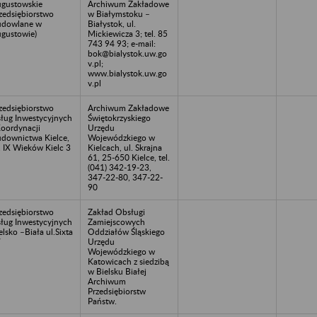
gustowskie
Archiwum Zakładowe
zedsiębiorstwo
w Białymstoku –
udowlane w
Białystok, ul.
gustowie)
Mickiewicza 3; tel. 85
743 94 93; e-mail:
bok@bialystok.uw.go
v.pl;
www.bialystok.uw.go
v.pl
zedsiębiorstwo
Archiwum Zakładowe
ług Inwestycyjnych
Świętokrzyskiego
Koordynacji
Urzędu
downictwa Kielce,
Wojewódzkiego w
. IX Wieków Kielc 3
Kielcach, ul. Skrajna
61, 25-650 Kielce, tel.
(041) 342-19-23,
347-22-80, 347-22-
90
zedsiębiorstwo
Zakład Obsługi
ług Inwestycyjnych
Zamiejscowych
elsko –Biała ul.Sixta
Oddziałów Śląskiego
7
Urzędu
Wojewódzkiego w
Katowicach z siedzibą
w Bielsku Białej
Archiwum
Przedsiębiorstw
Państw.