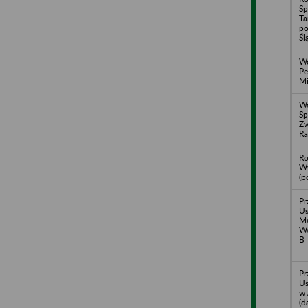
Sp
Ta
po
Śl
Wo
Pe
Mi
W
Sp
Zw
R
Ro
Wy
(p
Pr
Us
Ma
Wo
B
Pr
Us
w 
(d