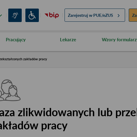
Zarejestruj w
PUE/eZUS
Za
Pracujący
Lekarze
Wzory formularz
zekształconych zakładów pracy
aza zlikwidowanych lub prze
akładów pracy