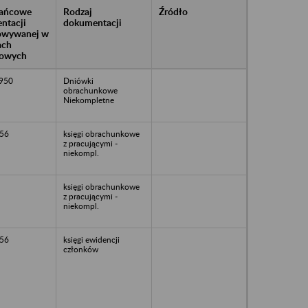
rańcowe
Rodzaj
Źródło
ntacji
dokumentacji
owywanej w
ach
owych
1950
Dniówki
obrachunkowe
Niekompletne
56
księgi obrachunkowe
z pracującymi -
niekompl.
księgi obrachunkowe
z pracującymi -
niekompl.
56
księgi ewidencji
członków