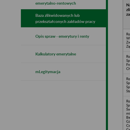
emerytalno-rentowych
N
z
z
Baza zlikwidowanych lub
przekształconych zakładów pracy
Ro
Opis spraw - emerytury i renty
Wy
Zw
Zą
Kalkulatory emerytalne
Ro
Sp
Fr
Ch
mLegitymacja
Ro
Sp
Sp
St
Ro
Sp
Św
mi
Be
Gó
Ci
G