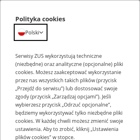
Polityka cookies
Polski
Menu
Szukaj
Serwisy ZUS wykorzystują techniczne
(niezbędne) oraz analityczne (opcjonalne) pliki
cookies. Możesz zaakceptować wykorzystanie
Emerytury
przez nas wszystkich takich plików (przycisk
„Przejdź do serwisu”) lub dostosować swoje
zgody (przycisk „Zarządzaj opcjami”). Jeśli
wybierzesz przycisk „Odrzuć opcjonalne”,
będziemy wykorzystywać tylko niezbędne pliki
Baza zlikwidowanych lub
cookies. W każdej chwili możesz zmienić swoje
przekształconych zakładów pracy
ustawienia. Aby to zrobić, kliknij „Ustawienia
plików cookies” w stopce.