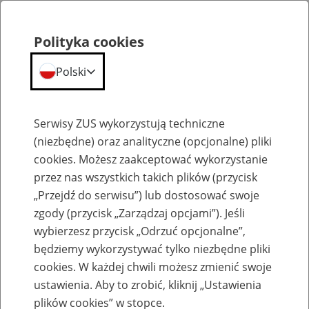
Polityka cookies
Polski
Menu
Szukaj
Serwisy ZUS wykorzystują techniczne
(niezbędne) oraz analityczne (opcjonalne) pliki
cookies. Możesz zaakceptować wykorzystanie
Emerytury
przez nas wszystkich takich plików (przycisk
„Przejdź do serwisu”) lub dostosować swoje
zgody (przycisk „Zarządzaj opcjami”). Jeśli
wybierzesz przycisk „Odrzuć opcjonalne”,
będziemy wykorzystywać tylko niezbędne pliki
Baza zlikwidowanych lub
cookies. W każdej chwili możesz zmienić swoje
przekształconych zakładów pracy
ustawienia. Aby to zrobić, kliknij „Ustawienia
plików cookies” w stopce.