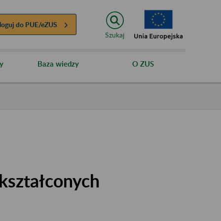
loguj do
PUE/eZUS
Szukaj
y
Baza wiedzy
O ZUS
kształconych