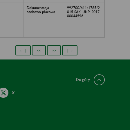
Dokumentacja
992700/611/1785/2
osobowo-płacowa
015-SAK; UNP: 2017-
00044596
← |
<<
>>
| →
Do góry
X