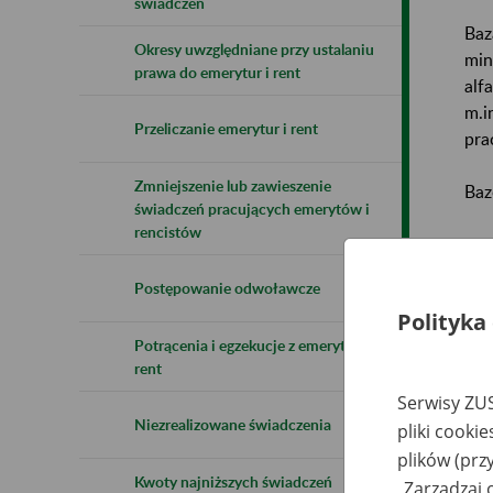
świadczeń
Baz
Okresy uwzględniane przy ustalaniu
min
prawa do emerytur i rent
alf
m.i
Przeliczanie emerytur i rent
pra
Zmniejszenie lub zawieszenie
Baz
świadczeń pracujących emerytów i
rencistów
Uwa
Postępowanie odwoławcze
Naz
Polityka
Potrącenia i egzekucje z emerytur i
Wsz
rent
Serwisy ZUS
Niezrealizowane świadczenia
pliki cooki
plików (prz
Kwoty najniższych świadczeń
„Zarządzaj 