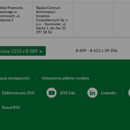
kład Przemysłu
Śląskie Centrum
zewnego w
Archiwizacji i
omnicach, ul.
Inicjatyw
lejowa 2
Gospodarczych Sp. z
o.o. - Sosnowiec; ul.
Gacka 1; tel./fax 32
297 38 56
8 609 - 8 612 z 34 356.
trona 2153 z 8 589
acja dostępności
Ustawienia plików cookies
Elektroniczny ZUS
ZUS Edu
Linkedin
Kanał RSS