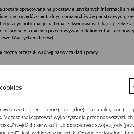
a została opracowana na podstawie uzyskanych informacji z ni
isterstw, urzędów centralnych oraz archiwów państwowych, za
abetycznym informacje na temat zlikwidowanych bądź przekszta
n. informacje o miejscu przechowywania dokumentacji osobowej
cowników tych zakładów).
ę można przeszukiwać wg nazwy zakładu pracy.
gi można przesyłać poprzez formularz umieszczony poniżej.
wa zakładu pracy:
 cookies
ystkie uwagi można przesyłać poprzez
formularz
 wykorzystują techniczne (niezbędne) oraz analityczne (opc
es. Możesz zaakceptować wykorzystanie przez nas wszystkich 
Ukryj wszystkie pozycje bazy
ycisk „Przejdź do serwisu”) lub dostosować swoje zgody (przy
opcjami”). Jeśli wybierzesz przycisk „Odrzuć opcjonalne”, bę