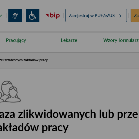
Zarejestruj w
PUE/eZUS
Za
Pracujący
Lekarze
Wzory formularz
zekształconych zakładów pracy
aza zlikwidowanych lub prze
akładów pracy