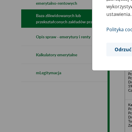
emerytalno-rentowych
N
wykorzystyw
z
ustawienia.
z
Baza zlikwidowanych lub
przekształconych zakładów pracy
Polityka co
Ka
Opis spraw - emerytury i renty
Pr
Pr
Dr
Odrzuć
Fa
Kalkulatory emerytalne
Ka
mLegitymacja
Pr
Pr
Dr
59
Cz
Ka
Pr
Pr
Dr
To
Za