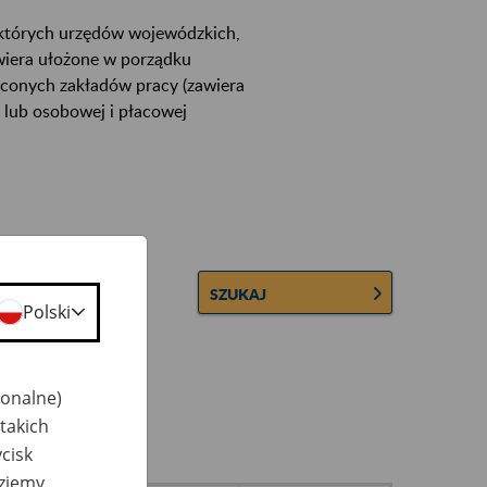
ektórych urzędów wojewódzkich,
wiera ułożone w porządku
łconych zakładów pracy (zawiera
 lub osobowej i płacowej
SZUKAJ
Polski
jonalne)
takich
cisk
dziemy