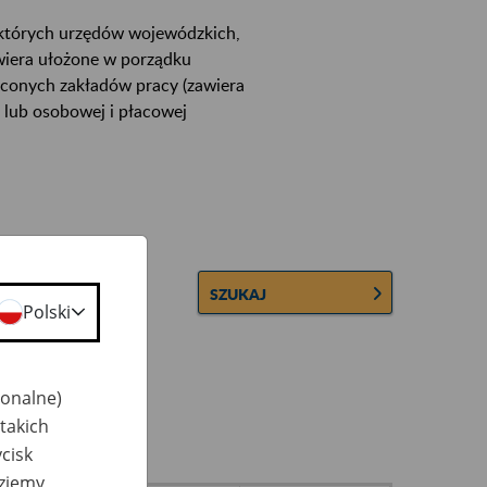
ektórych urzędów wojewódzkich,
wiera ułożone w porządku
łconych zakładów pracy (zawiera
 lub osobowej i płacowej
SZUKAJ
Polski
jonalne)
takich
cisk
dziemy