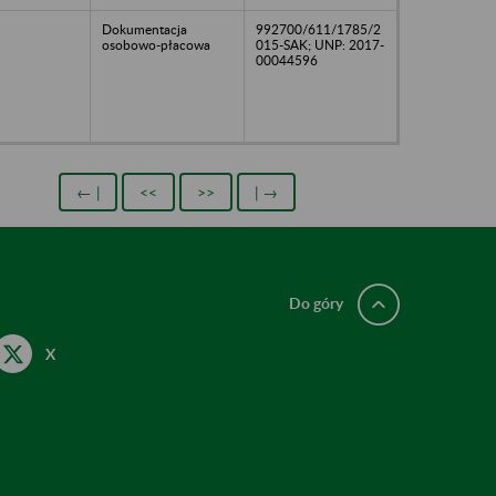
Dokumentacja
992700/611/1785/2
osobowo-płacowa
015-SAK; UNP: 2017-
00044596
← |
<<
>>
| →
Do góry
X