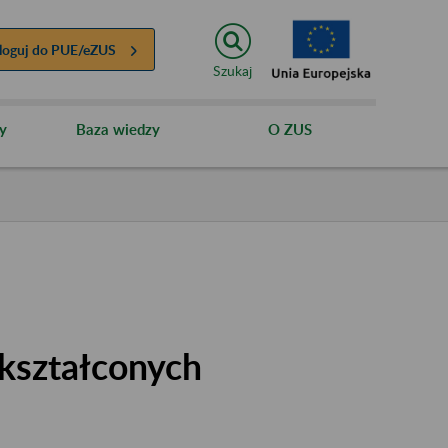
loguj do
PUE/eZUS
Szukaj
y
Baza wiedzy
O ZUS
kształconych