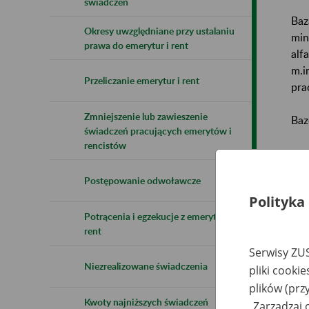
świadczeń
Baz
Okresy uwzględniane przy ustalaniu
min
prawa do emerytur i rent
alf
m.i
Przeliczanie emerytur i rent
pra
Zmniejszenie lub zawieszenie
Baz
świadczeń pracujących emerytów i
rencistów
Uwa
Postępowanie odwoławcze
Naz
Polityka
Potrącenia i egzekucje z emerytur i
Wsz
rent
Serwisy ZUS
Niezrealizowane świadczenia
pliki cooki
plików (prz
Kwoty najniższych świadczeń
„Zarządzaj 