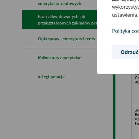
emerytalno-rentowych
N
wykorzystyw
z
ustawienia.
z
Baza zlikwidowanych lub
przekształconych zakładów pracy
Polityka co
Pr
Opis spraw - emerytury i renty
Re
B
„S
Odrzuć
ul
Kalkulatory emerytalne
40
„S
mLegitymacja
Ge
40
„R
Ro
02
Fr