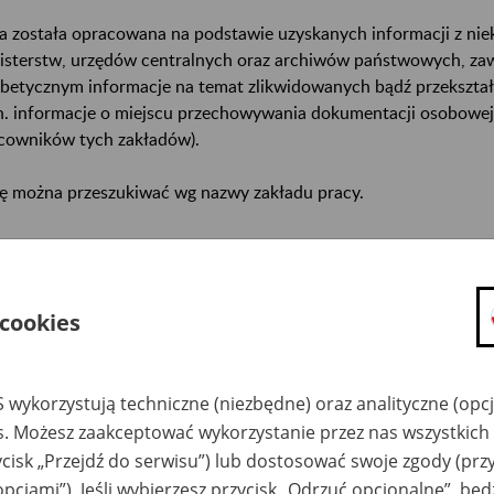
a została opracowana na podstawie uzyskanych informacji z ni
isterstw, urzędów centralnych oraz archiwów państwowych, za
abetycznym informacje na temat zlikwidowanych bądź przekszta
n. informacje o miejscu przechowywania dokumentacji osobowej
cowników tych zakładów).
ę można przeszukiwać wg nazwy zakładu pracy.
gi można przesyłać poprzez formularz umieszczony poniżej.
wa zakładu pracy:
 cookies
ystkie uwagi można przesyłać poprzez
formularz
 wykorzystują techniczne (niezbędne) oraz analityczne (opc
es. Możesz zaakceptować wykorzystanie przez nas wszystkich 
Ukryj wszystkie pozycje bazy
ycisk „Przejdź do serwisu”) lub dostosować swoje zgody (przy
opcjami”). Jeśli wybierzesz przycisk „Odrzuć opcjonalne”, bę