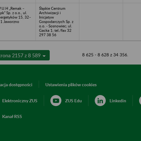
P.U.H „Remak –
Śląskie Centrum
ąsk” Sp. z o.o., ul.
Archiwizacji i
ergetyków 15, 32–
Inicjatyw
1 Jaworzno
Gospodarczych Sp. z
o.o. - Sosnowiec; ul.
Gacka 1; tel./fax 32
297 38 56
8 625 - 8 628 z 34 356.
trona 2157 z 8 589
acja dostępności
Ustawienia plików cookies
Elektroniczny ZUS
ZUS Edu
Linkedin
Kanał RSS