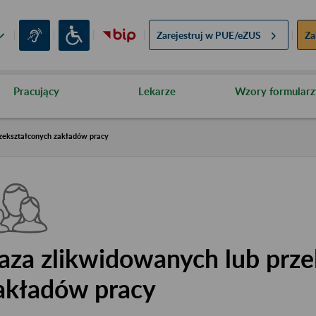
Zarejestruj w
PUE/eZUS
Za
Pracujący
Lekarze
Wzory formularz
zekształconych zakładów pracy
aza zlikwidowanych lub prze
akładów pracy