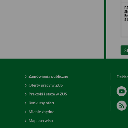
P.
Śl
En
51
S
Zamówienia publiczne
Deklar
Oferty pracy w ZUS
Praktyki i staże w ZUS
Konkursy ofert
Mienie zbędne
Mapa serwisu