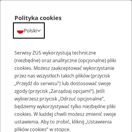
Polityka cookies
Polski
Menu
Szukaj
Serwisy ZUS wykorzystują techniczne
(niezbędne) oraz analityczne (opcjonalne) pliki
cookies. Możesz zaakceptować wykorzystanie
Emerytury
przez nas wszystkich takich plików (przycisk
„Przejdź do serwisu”) lub dostosować swoje
zgody (przycisk „Zarządzaj opcjami”). Jeśli
wybierzesz przycisk „Odrzuć opcjonalne”,
będziemy wykorzystywać tylko niezbędne pliki
Baza zlikwidowanych lub
cookies. W każdej chwili możesz zmienić swoje
przekształconych zakładów pracy
ustawienia. Aby to zrobić, kliknij „Ustawienia
plików cookies” w stopce.