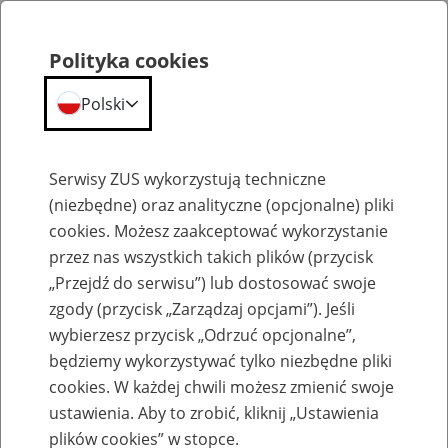
Polityka cookies
Polski
Menu
Szukaj
Serwisy ZUS wykorzystują techniczne
(niezbędne) oraz analityczne (opcjonalne) pliki
cookies. Możesz zaakceptować wykorzystanie
Emerytury
przez nas wszystkich takich plików (przycisk
„Przejdź do serwisu”) lub dostosować swoje
zgody (przycisk „Zarządzaj opcjami”). Jeśli
wybierzesz przycisk „Odrzuć opcjonalne”,
będziemy wykorzystywać tylko niezbędne pliki
Baza zlikwidowanych lub
cookies. W każdej chwili możesz zmienić swoje
przekształconych zakładów pracy
ustawienia. Aby to zrobić, kliknij „Ustawienia
plików cookies” w stopce.