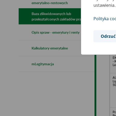
emerytalno-rentowych
N
ustawienia.
z
z
Baza zlikwidowanych lub
Polityka co
przekształconych zakładów pracy
Pr
Opis spraw - emerytury i renty
Me
Odrzuć
Ak
si
Gr
Kalkulatory emerytalne
Pr
EK
- 
mLegitymacja
Le
AU
Li
50
Pr
Pr