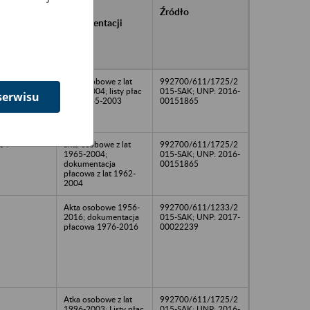
rańcowe
Rodzaj
Źródło
ntacji
dokumentacji
owywanej w
ach
owych
Akta osobowe z lat
992700/611/1725/2
1965-2004; listy płac
015-SAK; UNP: 2016-
serwisu
z lat 1965-2003
00151865
04
akta osobowe z lat
992700/611/1725/2
1965-2004;
015-SAK; UNP: 2016-
dokumentacja
00151865
płacowa z lat 1962-
2004
Akta osobowe 1956-
992700/611/1233/2
2016; dokumentacja
015-SAK; UNP: 2017-
płacowa 1976-2016
00022239
Atka osobowe z lat
992700/611/1725/2
1996-2003; Listy płac
015-SAK; UNP: 2016-