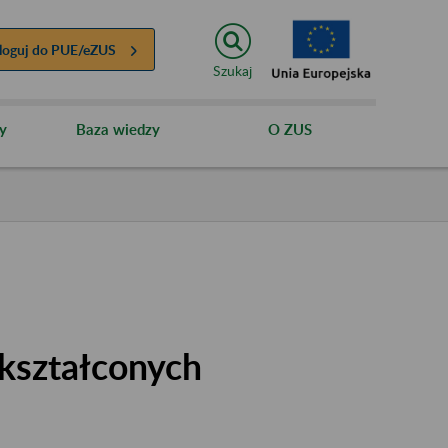
loguj do
PUE/eZUS
Szukaj
y
Baza wiedzy
O ZUS
kształconych