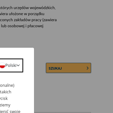
ektórych urzędów wojewódzkich,
wiera ułożone w porządku
łconych zakładów pracy (zawiera
 lub osobowej i płacowej
Polski
SZUKAJ
jonalne)
takich
cisk
dziemy
ienić swoje