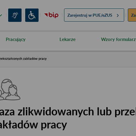
Zarejestruj w
PUE/eZUS
Za
Pracujący
Lekarze
Wzory formularz
zekształconych zakładów pracy
aza zlikwidowanych lub prze
akładów pracy