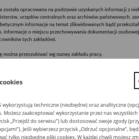
a została opracowana na podstawie uzyskanych informacji z ni
isterstw, urzędów centralnych oraz archiwów państwowych, za
abetycznym informacje na temat zlikwidowanych bądź przekszta
n. informacje o miejscu przechowywania dokumentacji osobowej
cowników tych zakładów).
ę można przeszukiwać wg nazwy zakładu pracy.
gi można przesyłać poprzez formularz umieszczony poniżej.
 cookies
wa zakładu pracy:
ystkie uwagi można przesyłać poprzez
formularz
 wykorzystują techniczne (niezbędne) oraz analityczne (opc
es. Możesz zaakceptować wykorzystanie przez nas wszystkich 
ycisk „Przejdź do serwisu”) lub dostosować swoje zgody (przy
Ukryj wszystkie pozycje bazy
opcjami”). Jeśli wybierzesz przycisk „Odrzuć opcjonalne”, bę
ać tylko niezbędne pliki cookies. W każdej chwili możesz zm