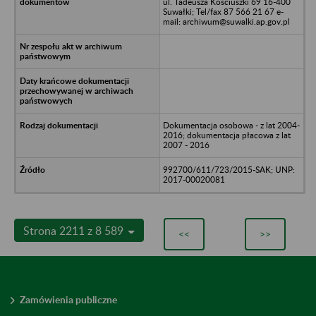
ul. Tadeusza Kościuszki 69 16-400
Suwałki; Tel/fax 87 566 21 67 e-
mail: archiwum@suwalki.ap.gov.pl
Dokumentacja osobowa - z lat 2004-
2016; dokumentacja płacowa z lat
2007 - 2016
992700/611/723/2015-SAK; UNP:
2017-00020081
Strona 2211 z 8 589
<<
>>
Zamówienia publiczne