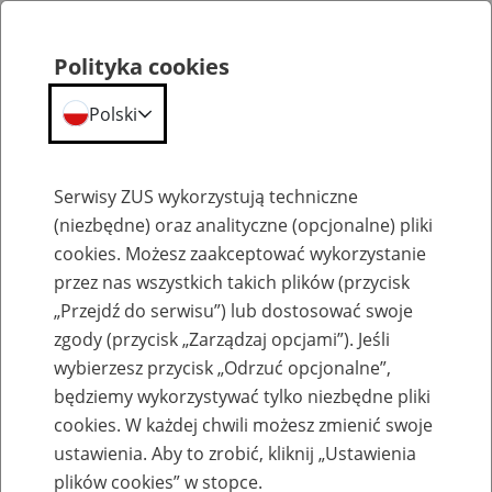
Polityka cookies
Polski
Menu
Szukaj
Serwisy ZUS wykorzystują techniczne
(niezbędne) oraz analityczne (opcjonalne) pliki
cookies. Możesz zaakceptować wykorzystanie
Emerytury
przez nas wszystkich takich plików (przycisk
„Przejdź do serwisu”) lub dostosować swoje
zgody (przycisk „Zarządzaj opcjami”). Jeśli
wybierzesz przycisk „Odrzuć opcjonalne”,
będziemy wykorzystywać tylko niezbędne pliki
Baza zlikwidowanych lub
cookies. W każdej chwili możesz zmienić swoje
przekształconych zakładów pracy
ustawienia. Aby to zrobić, kliknij „Ustawienia
plików cookies” w stopce.