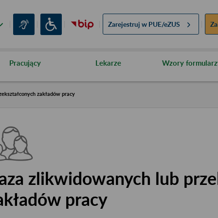
Zarejestruj w
PUE/eZUS
Za
Pracujący
Lekarze
Wzory formularz
zekształconych zakładów pracy
aza zlikwidowanych lub prze
akładów pracy