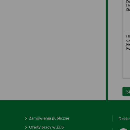
De
Us
Sł
HL
o.
Pi
Ro
S
Zamówienia publiczne
Deklar
Oferty pracy w ZUS