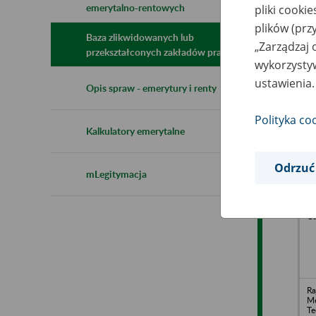
emerytalno-rentowych
pliki cooki
N
z
plików (prz
z
Baza zlikwidowanych lub
„Zarządzaj 
przekształconych zakładów pracy
wykorzystyw
ustawienia.
Sp
Opis spraw - emerytury i renty
M
Polityka co
Kalkulatory emerytalne
Odrzuć
mLegitymacja
SM
up
li
Bi
Ga
Ra
Me
Te