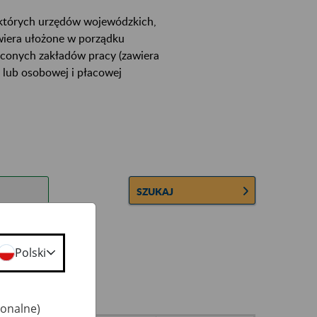
ektórych urzędów wojewódzkich,
wiera ułożone w porządku
łconych zakładów pracy (zawiera
 lub osobowej i płacowej
SZUKAJ
Polski
jonalne)