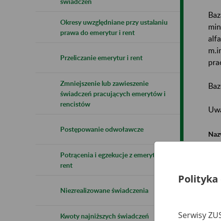
świadczeń
Baz
Okresy uwzględniane przy ustalaniu
min
prawa do emerytur i rent
alf
m.i
Przeliczanie emerytur i rent
pra
Zmniejszenie lub zawieszenie
Baz
świadczeń pracujących emerytów i
rencistów
Uwa
Postępowanie odwoławcze
Naz
Potrącenia i egzekucje z emerytur i
Wsz
rent
Polityka
Niezrealizowane świadczenia
Serwisy ZUS
Kwoty najniższych świadczeń