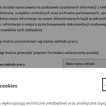
a została opracowana na podstawie uzyskanych informacji z ni
isterstw, urzędów centralnych oraz archiwów państwowych, za
abetycznym informacje na temat zlikwidowanych bądź przekszta
n. informacje o miejscu przechowywania dokumentacji osobowej
cowników tych zakładów).
ę można przeszukiwać wg nazwy zakładu pracy.
gi można przesyłać poprzez formularz umieszczony poniżej.
wa zakładu pracy:
ystkie uwagi można przesyłać poprzez
formularz
 cookies
Ukryj wszystkie pozycje bazy
 wykorzystują techniczne (niezbędne) oraz analityczne (opc