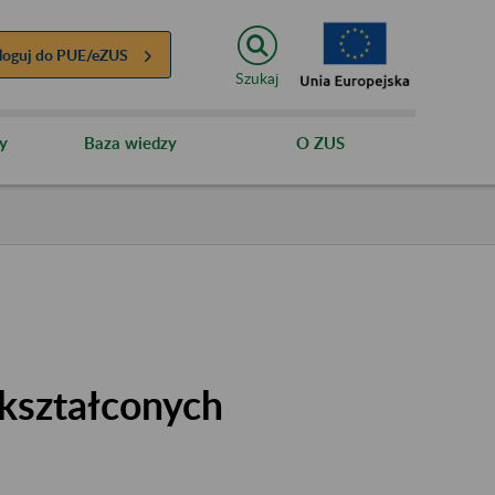
loguj do
PUE/eZUS
Szukaj
y
Baza wiedzy
O ZUS
kształconych