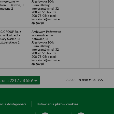
ntystycznej w
Józefowska 104;
troniu - Ustroń; ul.
Biuro Obsługi
oneczna 2
Interesantów: tel. 32
208 78 55; fax: 32
208-78-05; e-mail:
kancelaria@katowice.
ap.gov.pl
C GROUP Sp. z
Archiwum Państwowe
o. w likwidacji -
w Katowicach –
ekary Ślaskie, ul.
Katowice; ul.
ździeńskiego 2
Józefowska 104;
Biuro Obsługi
Interesantów: tel. 32
208 78 55; fax: 32
208-78-05; e-mail:
kancelaria@katowice.
ap.gov.pl
8 845 - 8 848 z 34 356.
trona 2212 z 8 589
acja dostępności
Ustawienia plików cookies