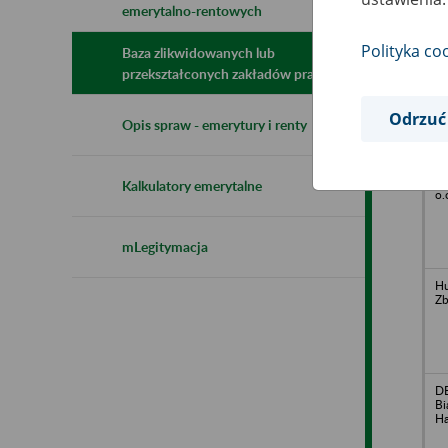
emerytalno-rentowych
N
z
Polityka co
z
Baza zlikwidowanych lub
przekształconych zakładów pracy
Odrzuć
Hu
Opis spraw - emerytury i renty
An
Bi
Hu
Kalkulatory emerytalne
o.
mLegitymacja
Hu
Zb
DE
Bi
Ha