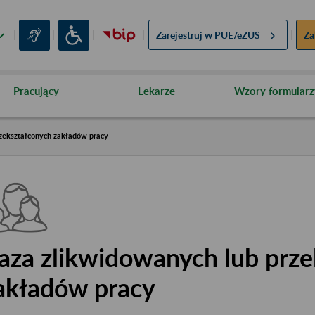
Zarejestruj w
PUE/eZUS
Za
Pracujący
Lekarze
Wzory formularz
zekształconych zakładów pracy
aza zlikwidowanych lub prze
akładów pracy