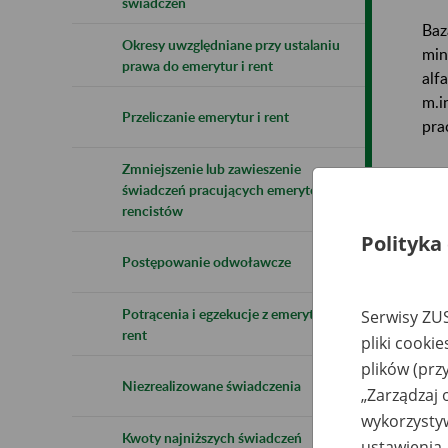
świadczeń
Baz
Okresy uwzględniane przy ustalaniu
min
prawa do emerytur i rent
alf
m.i
Przeliczanie emerytur i rent
pra
Zmniejszenie lub zawieszenie
Baz
świadczeń pracujących emerytów i
rencistów
Uwa
Polityka
Postępowanie odwoławcze
Naz
Potrącenia i egzekucje z emerytur i
Serwisy ZUS
Wsz
rent
pliki cooki
plików (prz
Niezrealizowane świadczenia
„Zarządzaj 
wykorzystyw
Kwoty najniższych świadczeń
ustawienia.