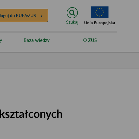
loguj do
PUE/eZUS
Szukaj
y
Baza wiedzy
O ZUS
kształconych