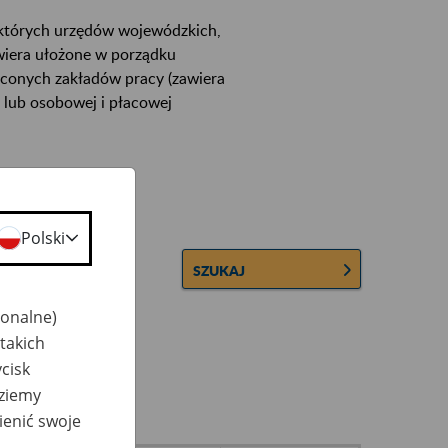
ektórych urzędów wojewódzkich,
wiera ułożone w porządku
łconych zakładów pracy (zawiera
 lub osobowej i płacowej
Polski
SZUKAJ
jonalne)
takich
cisk
dziemy
ienić swoje