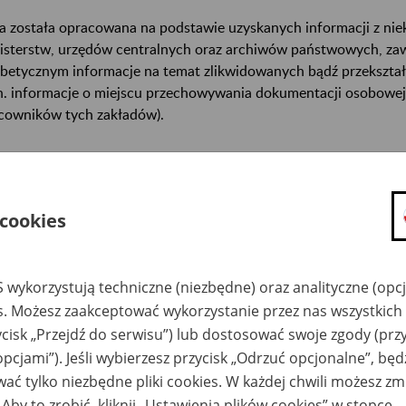
a została opracowana na podstawie uzyskanych informacji z ni
isterstw, urzędów centralnych oraz archiwów państwowych, za
abetycznym informacje na temat zlikwidowanych bądź przekszta
n. informacje o miejscu przechowywania dokumentacji osobowej
cowników tych zakładów).
ę można przeszukiwać wg nazwy zakładu pracy.
gi można przesyłać poprzez formularz umieszczony poniżej.
 cookies
wa zakładu pracy:
 wykorzystują techniczne (niezbędne) oraz analityczne (opc
ystkie uwagi można przesyłać poprzez
formularz
es. Możesz zaakceptować wykorzystanie przez nas wszystkich 
ycisk „Przejdź do serwisu”) lub dostosować swoje zgody (przy
Ukryj wszystkie pozycje bazy
opcjami”). Jeśli wybierzesz przycisk „Odrzuć opcjonalne”, bę
ać tylko niezbędne pliki cookies. W każdej chwili możesz zm
 Aby to zrobić, kliknij „Ustawienia plików cookies” w stopce.