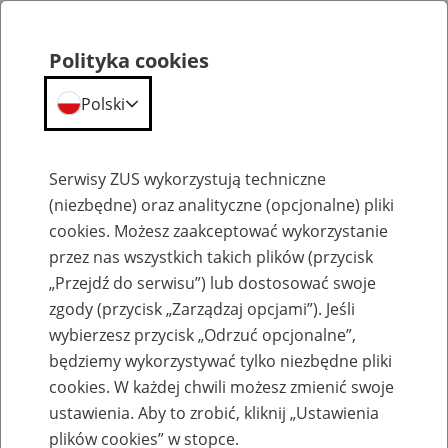
Polityka cookies
Polski
Menu
Szukaj
Serwisy ZUS wykorzystują techniczne
(niezbędne) oraz analityczne (opcjonalne) pliki
cookies. Możesz zaakceptować wykorzystanie
Emerytury
przez nas wszystkich takich plików (przycisk
„Przejdź do serwisu”) lub dostosować swoje
zgody (przycisk „Zarządzaj opcjami”). Jeśli
wybierzesz przycisk „Odrzuć opcjonalne”,
będziemy wykorzystywać tylko niezbędne pliki
Baza zlikwidowanych lub
cookies. W każdej chwili możesz zmienić swoje
przekształconych zakładów pracy
ustawienia. Aby to zrobić, kliknij „Ustawienia
plików cookies” w stopce.