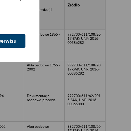
rańcowe
Rodzaj
Źródło
ntacji
dokumentacji
owywanej w
ach
owych
Akta osobowe 1965 -
992700/611/108/20
2002
17-SAK; UNP: 2016-
serwisu
00386282
Akta osobowe 1965 -
992700/611/108/20
2002
17-SAK; UNP: 2016-
00386282
94
Dokumentacja
992700/611/62/201
osobowo-płacowa
5-SAK; UNP: 2016-
00365883
2002
Akta osobowe
992700/611/108/20
17-SAK; UNP: 2016-