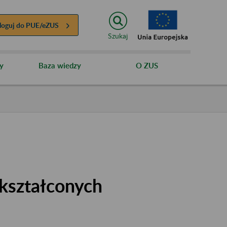
loguj do
PUE/eZUS
Szukaj
y
Baza wiedzy
O ZUS
kształconych