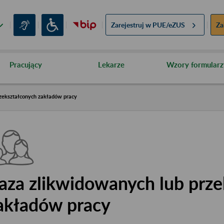
Zarejestruj w
PUE/eZUS
Za
Pracujący
Lekarze
Wzory formularz
zekształconych zakładów pracy
aza zlikwidowanych lub prze
akładów pracy