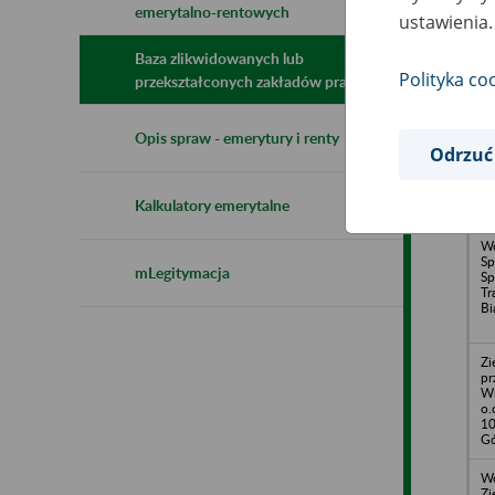
emerytalno-rentowych
N
ustawienia.
z
z
Baza zlikwidowanych lub
Polityka co
przekształconych zakładów pracy
Wo
Opis spraw - emerytury i renty
Pr
Odrzuć
Mi
De
Bi
Kalkulatory emerytalne
W
Sp
mLegitymacja
Sp
Tr
Bi
Zi
pr
Wi
o.
10
Gó
Wo
Zj