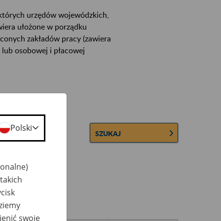
ektórych urzędów wojewódzkich,
wiera ułożone w porządku
łconych zakładów pracy (zawiera
 lub osobowej i płacowej
Polski
SZUKAJ
jonalne)
takich
cisk
dziemy
ienić swoje