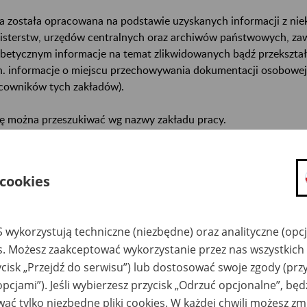
a została opracowana na podstawie uzyskanych informacji z ni
isterstw, urzędów centralnych oraz archiwów państwowych, za
abetycznym informacje na temat zlikwidowanych bądź przekszta
n. informacje o miejscu przechowywania dokumentacji osobowej
cowników tych zakładów).
ę można przeszukiwać wg nazwy zakładu pracy.
gi można przesyłać poprzez formularz umieszczony poniżej.
 cookies
wa zakładu pracy:
ystkie uwagi można przesyłać poprzez
formularz
 wykorzystują techniczne (niezbędne) oraz analityczne (opc
es. Możesz zaakceptować wykorzystanie przez nas wszystkich 
ycisk „Przejdź do serwisu”) lub dostosować swoje zgody (przy
Ukryj wszystkie pozycje bazy
opcjami”). Jeśli wybierzesz przycisk „Odrzuć opcjonalne”, bę
ać tylko niezbędne pliki cookies. W każdej chwili możesz zm