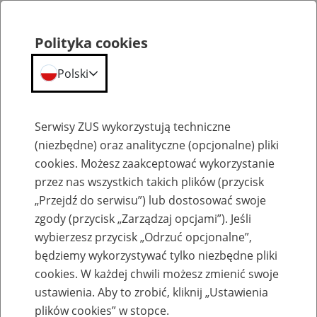
Polityka cookies
Polski
Menu
Szukaj
Serwisy ZUS wykorzystują techniczne
(niezbędne) oraz analityczne (opcjonalne) pliki
cookies. Możesz zaakceptować wykorzystanie
Emerytury
przez nas wszystkich takich plików (przycisk
„Przejdź do serwisu”) lub dostosować swoje
zgody (przycisk „Zarządzaj opcjami”). Jeśli
wybierzesz przycisk „Odrzuć opcjonalne”,
będziemy wykorzystywać tylko niezbędne pliki
Baza zlikwidowanych lub
cookies. W każdej chwili możesz zmienić swoje
przekształconych zakładów pracy
ustawienia. Aby to zrobić, kliknij „Ustawienia
plików cookies” w stopce.