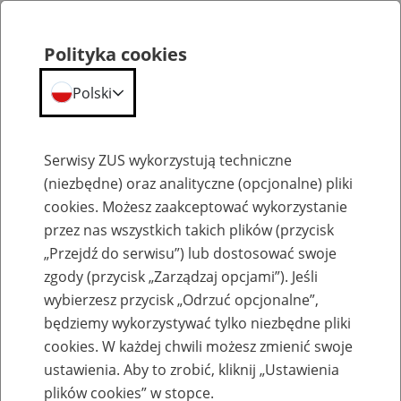
Polityka cookies
Polski
Menu
Szukaj
Serwisy ZUS wykorzystują techniczne
(niezbędne) oraz analityczne (opcjonalne) pliki
cookies. Możesz zaakceptować wykorzystanie
Emerytury
przez nas wszystkich takich plików (przycisk
„Przejdź do serwisu”) lub dostosować swoje
zgody (przycisk „Zarządzaj opcjami”). Jeśli
wybierzesz przycisk „Odrzuć opcjonalne”,
będziemy wykorzystywać tylko niezbędne pliki
Baza zlikwidowanych lub
cookies. W każdej chwili możesz zmienić swoje
przekształconych zakładów pracy
ustawienia. Aby to zrobić, kliknij „Ustawienia
plików cookies” w stopce.