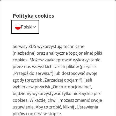
Polityka cookies
Polski
Menu
Szukaj
Serwisy ZUS wykorzystują techniczne
(niezbędne) oraz analityczne (opcjonalne) pliki
cookies. Możesz zaakceptować wykorzystanie
Emerytury
przez nas wszystkich takich plików (przycisk
„Przejdź do serwisu”) lub dostosować swoje
zgody (przycisk „Zarządzaj opcjami”). Jeśli
wybierzesz przycisk „Odrzuć opcjonalne”,
będziemy wykorzystywać tylko niezbędne pliki
Baza zlikwidowanych lub
cookies. W każdej chwili możesz zmienić swoje
przekształconych zakładów pracy
ustawienia. Aby to zrobić, kliknij „Ustawienia
plików cookies” w stopce.