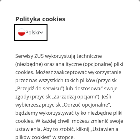
Polityka cookies
Polski
Menu
Szukaj
Serwisy ZUS wykorzystują techniczne
(niezbędne) oraz analityczne (opcjonalne) pliki
cookies. Możesz zaakceptować wykorzystanie
Emerytury
przez nas wszystkich takich plików (przycisk
„Przejdź do serwisu”) lub dostosować swoje
zgody (przycisk „Zarządzaj opcjami”). Jeśli
wybierzesz przycisk „Odrzuć opcjonalne”,
będziemy wykorzystywać tylko niezbędne pliki
Baza zlikwidowanych lub
cookies. W każdej chwili możesz zmienić swoje
przekształconych zakładów pracy
ustawienia. Aby to zrobić, kliknij „Ustawienia
plików cookies” w stopce.