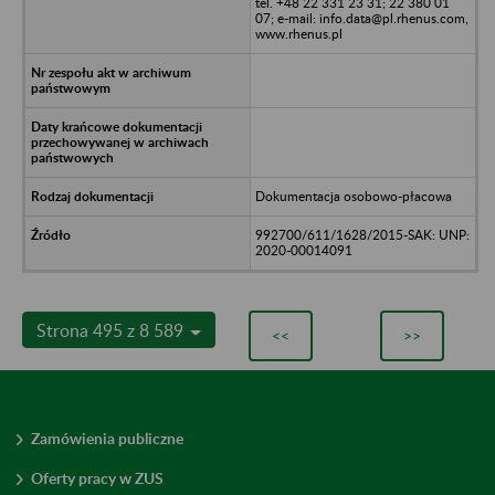
tel. +48 22 331 23 31; 22 380 01
07; e-mail: info.data@pl.rhenus.com,
www.rhenus.pl
Dokumentacja osobowo-płacowa
992700/611/1628/2015-SAK: UNP:
2020-00014091
Strona 495 z 8 589
<<
>>
Zamówienia publiczne
Oferty pracy w ZUS