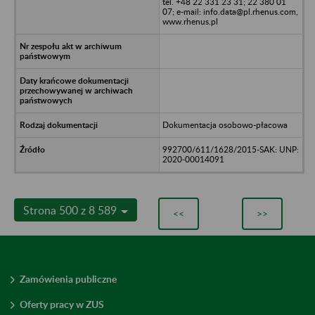
tel. +48 22 331 23 31; 22 380 01
07; e-mail: info.data@pl.rhenus.com,
www.rhenus.pl
Dokumentacja osobowo-płacowa
992700/611/1628/2015-SAK: UNP:
2020-00014091
Strona 500 z 8 589
<<
>>
Zamówienia publiczne
Oferty pracy w ZUS