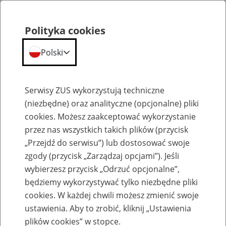
Polityka cookies
Polski
Menu
Szukaj
Serwisy ZUS wykorzystują techniczne
(niezbędne) oraz analityczne (opcjonalne) pliki
cookies. Możesz zaakceptować wykorzystanie
Emerytury
przez nas wszystkich takich plików (przycisk
„Przejdź do serwisu”) lub dostosować swoje
zgody (przycisk „Zarządzaj opcjami”). Jeśli
wybierzesz przycisk „Odrzuć opcjonalne”,
będziemy wykorzystywać tylko niezbędne pliki
Baza zlikwidowanych lub
cookies. W każdej chwili możesz zmienić swoje
przekształconych zakładów pracy
ustawienia. Aby to zrobić, kliknij „Ustawienia
plików cookies” w stopce.