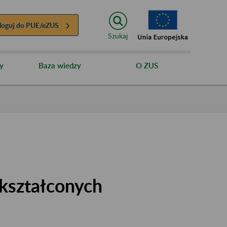
loguj do
PUE/eZUS
Szukaj
y
Baza wiedzy
O ZUS
kształconych