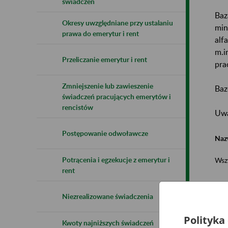
świadczeń
Baz
Okresy uwzględniane przy ustalaniu
min
prawa do emerytur i rent
alf
m.i
Przeliczanie emerytur i rent
pra
Zmniejszenie lub zawieszenie
Baz
świadczeń pracujących emerytów i
rencistów
Uwa
Postępowanie odwoławcze
Naz
Potrącenia i egzekucje z emerytur i
Wsz
rent
Niezrealizowane świadczenia
Polityka
Kwoty najniższych świadczeń