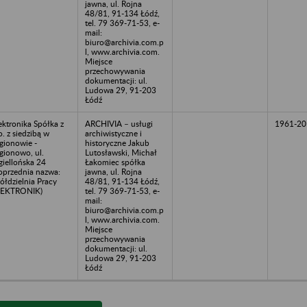
jawna, ul. Rojna
48/81, 91-134 Łódź,
tel. 79 369-71-53, e-
mail:
biuro@archivia.com.p
l, www.archivia.com.
Miejsce
przechowywania
dokumentacji: ul.
Ludowa 29, 91-203
Łódź
ektronika Spółka z
ARCHIVIA – usługi
1961-20
o. z siedzibą w
archiwistyczne i
gionowie -
historyczne Jakub
gionowo, ul.
Lutosławski, Michał
giellońska 24
Łakomiec spółka
oprzednia nazwa:
jawna, ul. Rojna
ółdzielnia Pracy
48/81, 91-134 Łódź,
LEKTRONIK)
tel. 79 369-71-53, e-
mail:
biuro@archivia.com.p
l, www.archivia.com.
Miejsce
przechowywania
dokumentacji: ul.
Ludowa 29, 91-203
Łódź