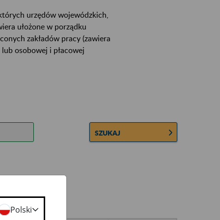
ektórych urzędów wojewódzkich,
wiera ułożone w porządku
łconych zakładów pracy (zawiera
 lub osobowej i płacowej
SZUKAJ
Polski