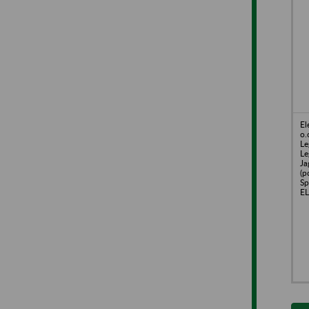
El
o.
Le
Le
Ja
(p
Sp
E