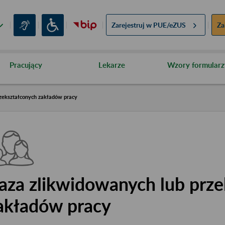
Zarejestruj w
PUE/eZUS
Za
Pracujący
Lekarze
Wzory formularz
zekształconych zakładów pracy
aza zlikwidowanych lub prze
akładów pracy