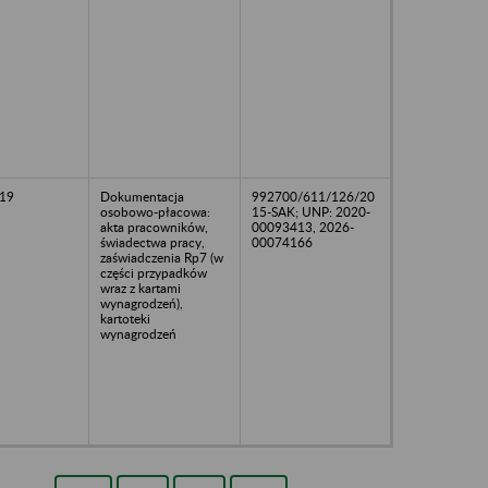
19
Dokumentacja
992700/611/126/20
osobowo-płacowa:
15-SAK; UNP: 2020-
akta pracowników,
00093413, 2026-
świadectwa pracy,
00074166
zaświadczenia Rp7 (w
części przypadków
wraz z kartami
wynagrodzeń),
kartoteki
wynagrodzeń