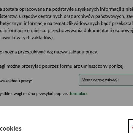
a została opracowana na podstawie uzyskanych informacji z ni
isterstw, urzędów centralnych oraz archiwów państwowych, za
abetycznym informacje na temat zlikwidowanych bądź przekszta
n. informacje o miejscu przechowywania dokumentacji osobowej
cowników tych zakładów).
ę można przeszukiwać wg nazwy zakładu pracy.
gi można przesyłać poprzez formularz umieszczony poniżej.
wa zakładu pracy:
ystkie uwagi można przesyłać poprzez
formularz
Ukryj wszystkie pozycje bazy
 cookies