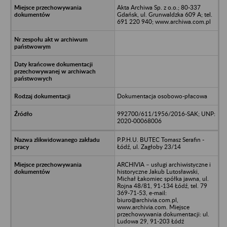
Akta Archiwa Sp. z o.o.; 80-337
Gdańsk, ul. Grunwaldzka 609 A; tel.
691 220 940; www.archiwa.com.pl
Dokumentacja osobowo-płacowa
992700/611/1956/2016-SAK; UNP:
2020-00068006
P.P.H.U. BUTEC Tomasz Serafin -
Łódź, ul. Zagłoby 23/14
ARCHIVIA – usługi archiwistyczne i
historyczne Jakub Lutosławski,
Michał Łakomiec spółka jawna, ul.
Rojna 48/81, 91-134 Łódź, tel. 79
369-71-53, e-mail:
biuro@archivia.com.pl,
www.archivia.com. Miejsce
przechowywania dokumentacji: ul.
Ludowa 29, 91-203 Łódź