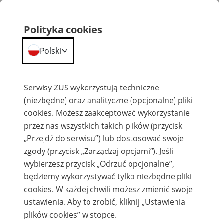
Polityka cookies
Polski
Menu
Szukaj
Serwisy ZUS wykorzystują techniczne
(niezbędne) oraz analityczne (opcjonalne) pliki
cookies. Możesz zaakceptować wykorzystanie
Emerytury
przez nas wszystkich takich plików (przycisk
„Przejdź do serwisu”) lub dostosować swoje
zgody (przycisk „Zarządzaj opcjami”). Jeśli
wybierzesz przycisk „Odrzuć opcjonalne”,
będziemy wykorzystywać tylko niezbędne pliki
Baza zlikwidowanych lub
cookies. W każdej chwili możesz zmienić swoje
przekształconych zakładów pracy
ustawienia. Aby to zrobić, kliknij „Ustawienia
plików cookies” w stopce.