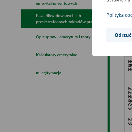
emerytalno-rentowych
N
z
Polityka co
z
Baza zlikwidowanych lub
przekształconych zakładów pracy
Odrzuć
Ro
Opis spraw - emerytury i renty
Pr
No
Kalkulatory emerytalne
N
SP
Na
mLegitymacja
Pr
Pr
H
Sp
Gd
Wi
P.
Gd