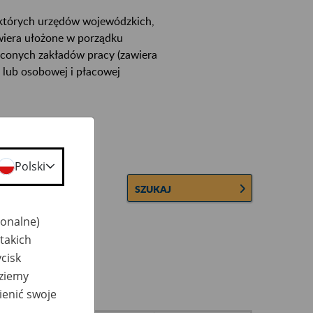
ektórych urzędów wojewódzkich,
wiera ułożone w porządku
łconych zakładów pracy (zawiera
 lub osobowej i płacowej
Polski
SZUKAJ
jonalne)
takich
cisk
dziemy
ienić swoje