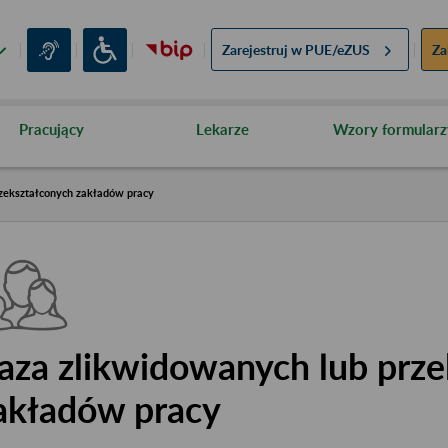
Zarejestruj w
PUE/eZUS
Za
Pracujący
Lekarze
Wzory formularz
zekształconych zakładów pracy
aza zlikwidowanych lub prze
akładów pracy