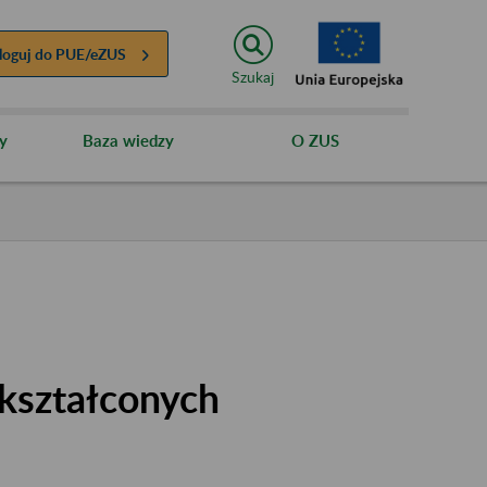
loguj do
PUE/eZUS
Szukaj
y
Baza wiedzy
O ZUS
kształconych