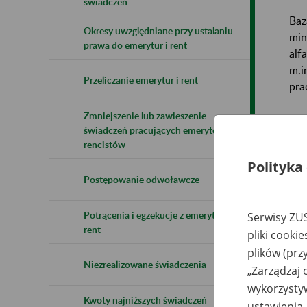
świadczeń
Baz
Okresy uwzględniane przy ustalaniu
min
prawa do emerytur i rent
alf
m.i
Przeliczanie emerytur i rent
pra
Zmniejszenie lub zawieszenie
Baz
świadczeń pracujących emerytów i
rencistów
Uwa
Polityka
Postępowanie odwoławcze
Naz
Potrącenia i egzekucje z emerytur i
Serwisy ZUS
Wsz
rent
pliki cooki
plików (prz
Niezrealizowane świadczenia
„Zarządzaj 
wykorzystyw
Kwoty najniższych świadczeń
ustawienia.