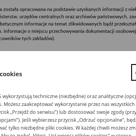
a została opracowana na podstawie uzyskanych informacji z ni
isterstw, urzędów centralnych oraz archiwów państwowych, za
abetycznym informacje na temat zlikwidowanych bądź przekszta
n. informacje o miejscu przechowywania dokumentacji osobowej
cowników tych zakładów).
ę można przeszukiwać wg nazwy zakładu pracy.
gi można przesyłać poprzez formularz umieszczony poniżej.
 cookies
wa zakładu pracy:
 wykorzystują techniczne (niezbędne) oraz analityczne (opc
ystkie uwagi można przesyłać poprzez
formularz
es. Możesz zaakceptować wykorzystanie przez nas wszystkich 
ycisk „Przejdź do serwisu”) lub dostosować swoje zgody (przy
Ukryj wszystkie pozycje bazy
opcjami”). Jeśli wybierzesz przycisk „Odrzuć opcjonalne”, bę
ać tylko niezbędne pliki cookies. W każdej chwili możesz zm
 Aby to zrobić, kliknij „Ustawienia plików cookies” w stopce.