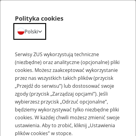
Polityka cookies
Polski
Menu
Szukaj
Serwisy ZUS wykorzystują techniczne
(niezbędne) oraz analityczne (opcjonalne) pliki
cookies. Możesz zaakceptować wykorzystanie
Emerytury
przez nas wszystkich takich plików (przycisk
„Przejdź do serwisu”) lub dostosować swoje
zgody (przycisk „Zarządzaj opcjami”). Jeśli
wybierzesz przycisk „Odrzuć opcjonalne”,
będziemy wykorzystywać tylko niezbędne pliki
Baza zlikwidowanych lub
cookies. W każdej chwili możesz zmienić swoje
przekształconych zakładów pracy
ustawienia. Aby to zrobić, kliknij „Ustawienia
plików cookies” w stopce.