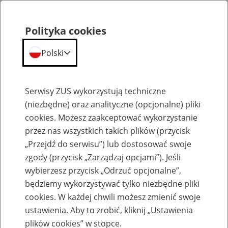
Polityka cookies
Polski
Menu
Szukaj
Serwisy ZUS wykorzystują techniczne
(niezbędne) oraz analityczne (opcjonalne) pliki
cookies. Możesz zaakceptować wykorzystanie
Emerytury
przez nas wszystkich takich plików (przycisk
„Przejdź do serwisu”) lub dostosować swoje
zgody (przycisk „Zarządzaj opcjami”). Jeśli
wybierzesz przycisk „Odrzuć opcjonalne”,
będziemy wykorzystywać tylko niezbędne pliki
Baza zlikwidowanych lub
cookies. W każdej chwili możesz zmienić swoje
przekształconych zakładów pracy
ustawienia. Aby to zrobić, kliknij „Ustawienia
plików cookies” w stopce.