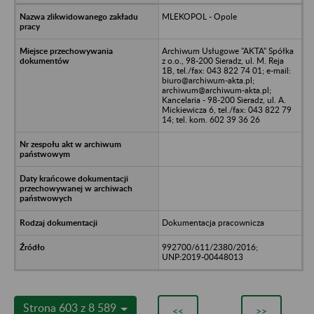
MLEKOPOL - Opole
Archiwum Usługowe "AKTA" Spółka
z o.o., 98-200 Sieradz, ul. M. Reja
1B, tel./fax: 043 822 74 01; e-mail:
biuro@archiwum-akta.pl;
archiwum@archiwum-akta.pl;
Kancelaria - 98-200 Sieradz, ul. A.
Mickiewicza 6, tel./fax: 043 822 79
14; tel. kom. 602 39 36 26
Dokumentacja pracownicza
992700/611/2380/2016;
UNP:2019-00448013
Strona 603 z 8 589
<<
>>