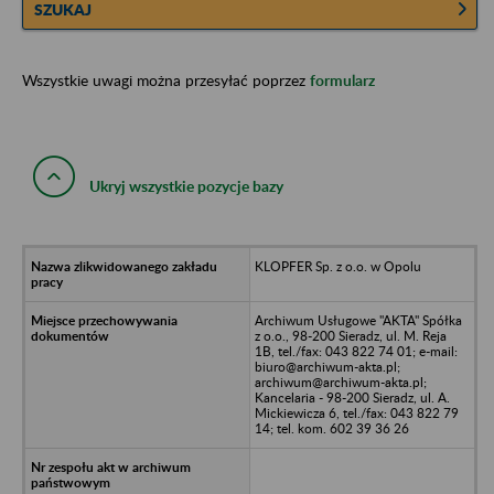
SZUKAJ
Wszystkie uwagi można przesyłać poprzez
formularz
Ukryj wszystkie pozycje bazy
KLOPFER Sp. z o.o. w Opolu
Archiwum Usługowe "AKTA" Spółka
z o.o., 98-200 Sieradz, ul. M. Reja
1B, tel./fax: 043 822 74 01; e-mail:
biuro@archiwum-akta.pl;
archiwum@archiwum-akta.pl;
Kancelaria - 98-200 Sieradz, ul. A.
Mickiewicza 6, tel./fax: 043 822 79
14; tel. kom. 602 39 36 26