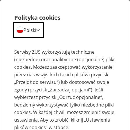
Polityka cookies
Polski
Menu
Szukaj
Serwisy ZUS wykorzystują techniczne
(niezbędne) oraz analityczne (opcjonalne) pliki
cookies. Możesz zaakceptować wykorzystanie
Emerytury
przez nas wszystkich takich plików (przycisk
„Przejdź do serwisu”) lub dostosować swoje
zgody (przycisk „Zarządzaj opcjami”). Jeśli
wybierzesz przycisk „Odrzuć opcjonalne”,
będziemy wykorzystywać tylko niezbędne pliki
Baza zlikwidowanych lub
cookies. W każdej chwili możesz zmienić swoje
przekształconych zakładów pracy
ustawienia. Aby to zrobić, kliknij „Ustawienia
plików cookies” w stopce.