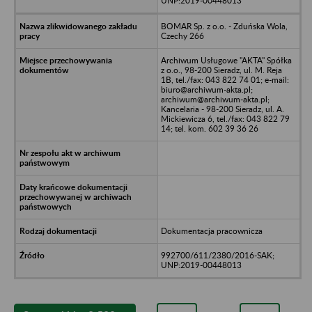
UNP:2019-00448013
BOMAR Sp. z o.o. - Zduńska Wola,
Czechy 266
Archiwum Usługowe "AKTA" Spółka
z o.o., 98-200 Sieradz, ul. M. Reja
1B, tel./fax: 043 822 74 01; e-mail:
biuro@archiwum-akta.pl;
archiwum@archiwum-akta.pl;
Kancelaria - 98-200 Sieradz, ul. A.
Mickiewicza 6, tel./fax: 043 822 79
14; tel. kom. 602 39 36 26
Dokumentacja pracownicza
992700/611/2380/2016-SAK;
UNP:2019-00448013