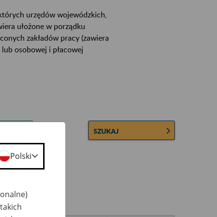
ektórych urzędów wojewódzkich,
wiera ułożone w porządku
łconych zakładów pracy (zawiera
 lub osobowej i płacowej
SZUKAJ
Polski
jonalne)
takich