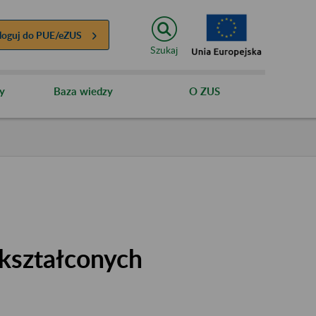
loguj do
PUE/eZUS
Szukaj
y
Baza wiedzy
O ZUS
kształconych