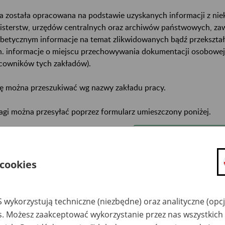
a została opracowana na podstawie uzyskanych informacji z ni
isterstw, urzędów centralnych oraz archiwów państwowych, za
abetycznym informacje na temat zlikwidowanych bądź przekszta
n. informacje o miejscu przechowywania dokumentacji osobowej
cowników tych zakładów).
ę można przeszukiwać wg nazwy zakładu pracy.
gi można przesyłać poprzez formularz umieszczony poniżej.
wa zakładu pracy:
ystkie uwagi można przesyłać poprzez
formularz
 cookies
Ukryj wszystkie pozycje bazy
 wykorzystują techniczne (niezbędne) oraz analityczne (opc
es. Możesz zaakceptować wykorzystanie przez nas wszystkich 