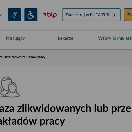
Zarejestruj w
PUE/eZUS
Za
Pracujący
Lekarze
Wzory formularz
zekształconych zakładów pracy
aza zlikwidowanych lub prze
akładów pracy