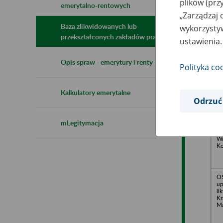
plików (prz
emerytalno-rentowych
N
„Zarządzaj 
z
z
Baza zlikwidowanych lub
wykorzystyw
przekształconych zakładów pracy
ustawienia.
OF
Opis spraw - emerytury i renty
Polityka co
o.
St
Za
Kalkulatory emerytalne
Odrzuć
O
mLegitymacja
D
o.
Wa
Ko
OS
up
li
Kr
Ma