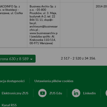
ACOINFO Sp. z
Business Archiv Sp. z
2014-20
o. w likwidacji -
o.o. - 05-800
rszawa, ul. Ciołka
Pruszków, ul. 3. Maja,
2
budynek A-2; tel. 22
846 51 11; dop@i-
ba.pl;
archiwum@businessar
chiv.pl ;
www.businessarchiv.p
l (siedziba spółki: Al.
Krakowska 110/114,
00-971 Warszawa)
2 517 - 2 520 z 34 356.
trona 630 z 8 589
acja dostępności
Ustawienia plików cookies
Elektroniczny ZUS
ZUS Edu
Linkedin
Kanał RSS