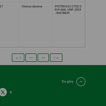
17
Umowy zlecenia
992700/611/1702/2
019-SAK; UNP: 2019
- 00478839
← |
<<
>>
| →
Do góry
X