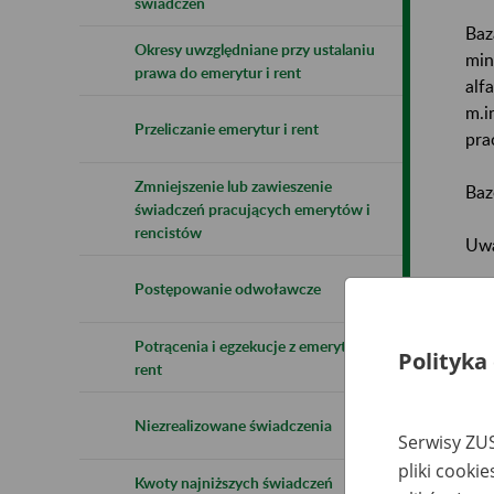
świadczeń
Baz
Okresy uwzględniane przy ustalaniu
min
prawa do emerytur i rent
alf
m.i
Przeliczanie emerytur i rent
pra
Zmniejszenie lub zawieszenie
Baz
świadczeń pracujących emerytów i
rencistów
Uwa
Postępowanie odwoławcze
Naz
Potrącenia i egzekucje z emerytur i
Wsz
Polityka
rent
Niezrealizowane świadczenia
Serwisy ZUS
pliki cooki
Kwoty najniższych świadczeń