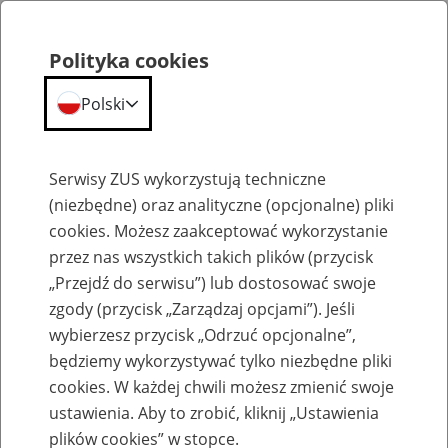
Polityka cookies
Polski
Menu
Szukaj
Serwisy ZUS wykorzystują techniczne
(niezbędne) oraz analityczne (opcjonalne) pliki
cookies. Możesz zaakceptować wykorzystanie
Emerytury
przez nas wszystkich takich plików (przycisk
„Przejdź do serwisu”) lub dostosować swoje
zgody (przycisk „Zarządzaj opcjami”). Jeśli
wybierzesz przycisk „Odrzuć opcjonalne”,
będziemy wykorzystywać tylko niezbędne pliki
Baza zlikwidowanych lub
cookies. W każdej chwili możesz zmienić swoje
przekształconych zakładów pracy
ustawienia. Aby to zrobić, kliknij „Ustawienia
plików cookies” w stopce.