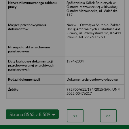
Spółdzielnia Kółek Rolniczych w
Ostrowi Mazowieckiej w likwidacji -
Ostrów Mazowiecka, ul. Wileńska
117
Narew – Ostrołęka Sp. z o.o. Zakład
Usług Archiwalnych i Składnica Akt
– Ławy, ul. Przemysłowa 26, 07-411
Rzekuń; tel. 29 760 52 91
1974-2004
Dokumentacja osobowo-płacowa
992700/611/194/2015-SAK; UNP:
2022-00476217
Strona 8563 z 8 589
<<
>>