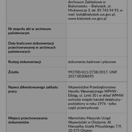
Archiwum Zakładowe w
Białymstoku – Białystok, ul.
Mickiewicza 3; tel. 85 743 94 93; e-
mail: bok@bialystok.uw.gov.pl;
www.bialystok.uw.gov.pl
dokumenty kadrowe i płacowe
992700/611/2738/2017; UNP:
2017:00308695
Wojewódzkie Przedsiębiorstwo
Handlu Wewnętrznego WPHW -
Elbląg, ul. Linki 30 ( w skład WPHW
wchodzi miejski handel detaliczny -
podzielony w roku 1976 - tylko
część przemysłowa)
Warmińsko-Mazurski Urząd
Wojewódzki w Olsztynie, Al.
Marszałka Józefa Piłsudskiego 7/9,
10-575 Olsztyn