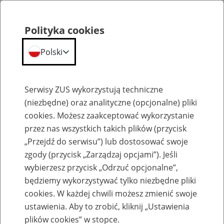
Polityka cookies
Polski
Menu
Szukaj
Serwisy ZUS wykorzystują techniczne
(niezbędne) oraz analityczne (opcjonalne) pliki
cookies. Możesz zaakceptować wykorzystanie
Emerytury
przez nas wszystkich takich plików (przycisk
„Przejdź do serwisu”) lub dostosować swoje
zgody (przycisk „Zarządzaj opcjami”). Jeśli
wybierzesz przycisk „Odrzuć opcjonalne”,
będziemy wykorzystywać tylko niezbędne pliki
Baza zlikwidowanych lub
cookies. W każdej chwili możesz zmienić swoje
przekształconych zakładów pracy
ustawienia. Aby to zrobić, kliknij „Ustawienia
plików cookies” w stopce.