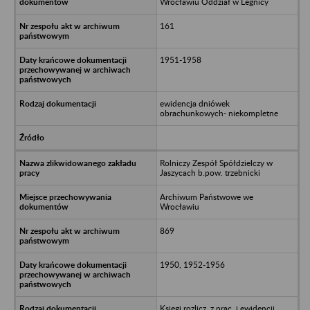
Wrocławiu Oddział w Legnicy
161
1951-1958
ewidencja dniówek
obrachunkowych- niekompletne
Rolniczy Zespół Spółdzielczy w
Jaszycach b.pow. trzebnicki
Archiwum Państwowe we
Wrocławiu
869
1950, 1952-1956
Księgi rozlicz. z prac. i ewidencji