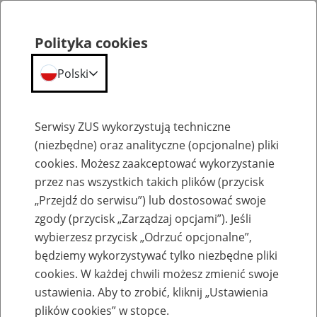
Polityka cookies
Polski
Menu
Szukaj
Serwisy ZUS wykorzystują techniczne
(niezbędne) oraz analityczne (opcjonalne) pliki
cookies. Możesz zaakceptować wykorzystanie
Emerytury
przez nas wszystkich takich plików (przycisk
„Przejdź do serwisu”) lub dostosować swoje
zgody (przycisk „Zarządzaj opcjami”). Jeśli
wybierzesz przycisk „Odrzuć opcjonalne”,
będziemy wykorzystywać tylko niezbędne pliki
Baza zlikwidowanych lub
cookies. W każdej chwili możesz zmienić swoje
przekształconych zakładów pracy
ustawienia. Aby to zrobić, kliknij „Ustawienia
plików cookies” w stopce.