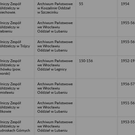
lniczy Zespół
Archiwum Państwowe
55
1954
ółdzielczy w
w Koszalinie Oddział
iechowie.
w Szczecinku
lniczy Zespół
Archiwum Państwowe
1955-56
ółdzielczy w
we Wrocławiu
zebieniu
Oddział w Lubaniu
lniczy Zespół
Archiwum Państwowe
1955-56
ółdzielczy w Trójcy
we Wrocławiu
Oddział w Lubaniu
lniczy Zespół
Archiwum Państwowe
150-156
1952-19
ółdzielczy w
we Wrocławiu
chówku (pow.
Oddział w Legnicy
worski)
lniczy Zespół
Archiwum Państwowe
1956-57
ółdzielczy w
we Wrocławiu
misławiu
Oddział w Lubaniu
lniczy Zespół
Archiwum Państwowe
1951-56
ółdzielczy w
we Wrocławiu
likowie
Oddział w Lubaniu
lniczy Zespół
Archiwum Państwowe
1953-55
ółdzielczy w
we Wrocławiu
udniskach Górnych
Oddział w Lubaniu