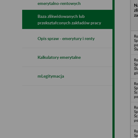
emerytalno-rentowych
N
z
z
Baza zlikwidowanych lub
przekształconych zakładów pracy
Ro
Opis spraw - emerytury i renty
Sp
po
Śl
Kalkulatory emerytalne
Ro
Sp
Śl
gó
mLegitymacja
Ro
Sp
Śc
po
Ro
Sp
Śc
po
Ro
Sp