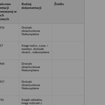
rańcowe
Rodzaj
Źródło
ntacji
dokumentacji
owywanej w
ach
owych
1956
Dniówki
obrachunkowe
Niekompletne
57
Księgi rozlicz. z prac. i
ewidenc. dniówek
obrach., niekompletne
1964
Dniówki
obrachunkowe
Niekompletne
1957
Dniówki
obrachunkowe
Niekompletne
956
Książki wkładów,
księgi rozliczeń z