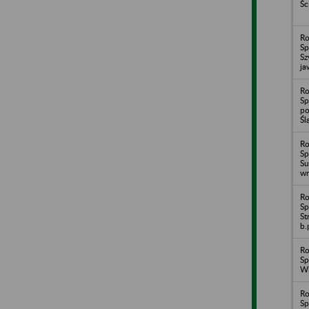
Śc
Ro
Sp
Sz
ja
Ro
Sp
po
Śl
Ro
Sp
Su
wr
Ro
Sp
St
b.
Ro
Sp
Wi
Ro
Sp