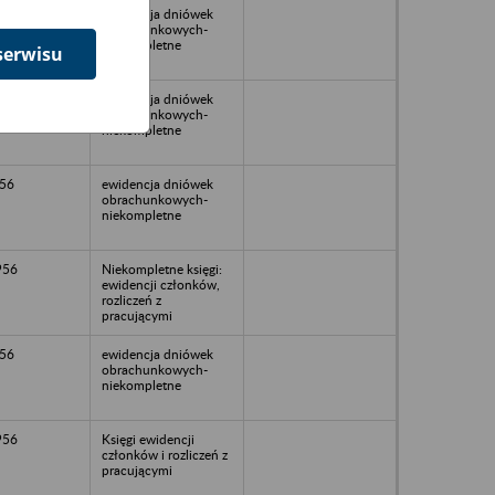
59
ewidencja dniówek
obrachunkowych-
niekompletne
serwisu
57
ewidencja dniówek
obrachunkowych-
niekompletne
56
ewidencja dniówek
obrachunkowych-
niekompletne
956
Niekompletne księgi:
ewidencji członków,
rozliczeń z
pracującymi
56
ewidencja dniówek
obrachunkowych-
niekompletne
956
Księgi ewidencji
członków i rozliczeń z
pracującymi