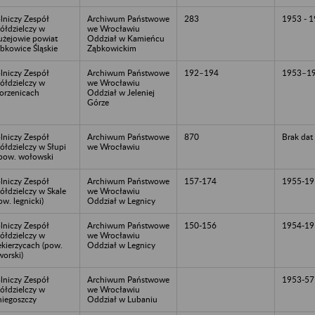
lniczy Zespół
Archiwum Państwowe
283
1953 - 
ółdzielczy w
we Wrocławiu
użejowie powiat
Oddział w Kamieńcu
bkowice Śląskie
Ząbkowickim
lniczy Zespół
Archiwum Państwowe
192–194
1953–1
ółdzielczy w
we Wrocławiu
orzenicach
Oddział w Jeleniej
Górze
lniczy Zespół
Archiwum Państwowe
870
Brak dat
ółdzielczy w Słupi
we Wrocławiu
pow. wołowski
lniczy Zespół
Archiwum Państwowe
157-174
1955-19
ółdzielczy w Skale
we Wrocławiu
ow. legnicki)
Oddział w Legnicy
lniczy Zespół
Archiwum Państwowe
150-156
1954-19
ółdzielczy w
we Wrocławiu
ekierzycach (pow.
Oddział w Legnicy
worski)
lniczy Zespół
Archiwum Państwowe
1953-57
ółdzielczy w
we Wrocławiu
iegoszczy
Oddział w Lubaniu