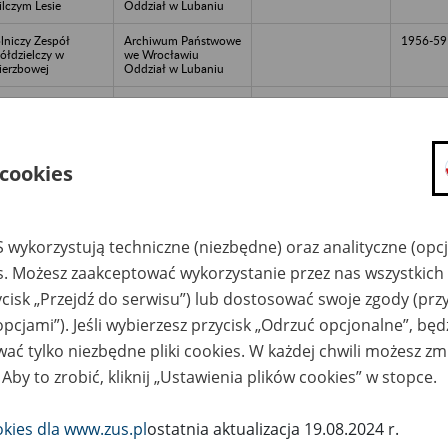
lczym Lesie
Oddział w Lubaniu
lniczy Zespół
Archiwum Państwowe
1956-59
ółdzielczy w
we Wrocławiu
erzbowej
Oddział w Lubaniu
lniczy Zespół
Archiwum Państwowe
1954-56
ółdzielczy w
we Wrocławiu
elkiej Borowej
Oddział w Lubaniu
lniczy Zespół
Archiwum Państwowe
867
1951-19
 cookies
ółdzielczy w
we Wrocławiu
rzegówku b.pow.
rzeliński
 wykorzystują techniczne (niezbędne) oraz analityczne (opc
lniczy Zespół
Archiwum Państwowe
157-174
1955-57
ółdzielczy w Warcie
we Wrocławiu
es. Możesz zaakceptować wykorzystanie przez nas wszystkich 
lesławieckiej
Oddział w Lubaniu
ycisk „Przejdź do serwisu”) lub dostosować swoje zgody (przy
lniczy Zespół
Archiwum Państwowe
157-174
1955-
ółdzielczy w
we Wrocławiu
opcjami”). Jeśli wybierzesz przycisk „Odrzuć opcjonalne”, bę
rzałkowicach (pow.
Oddział w Legnicy
ać tylko niezbędne pliki cookies. W każdej chwili możesz zm
gnicki)
 Aby to zrobić, kliknij „Ustawienia plików cookies” w stopce.
lniczy Zespół
Archiwum Państwowe
290
1950 - 
ółdzielczy w
we Wrocławiu
oszowicach powiat
Oddział w Kamieńcu
okies dla www.zus.pl
ostatnia aktualizacja 19.08.2024 r.
bkowice Śląskie
Ząbkowickim