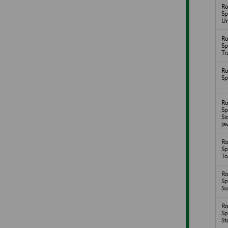
Ro
Sp
Un
Ro
Sp
Tr
Ro
Sp
Ro
Sp
Si
ja
Ro
Sp
To
Ro
Sp
Su
Ro
Sp
St