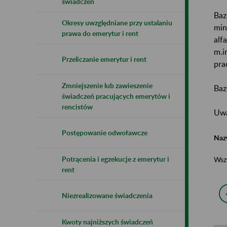
świadczeń
Baz
Okresy uwzględniane przy ustalaniu
min
prawa do emerytur i rent
alf
m.i
Przeliczanie emerytur i rent
pra
Zmniejszenie lub zawieszenie
Baz
świadczeń pracujących emerytów i
rencistów
Uwa
Postępowanie odwoławcze
Naz
Potrącenia i egzekucje z emerytur i
Wsz
rent
Niezrealizowane świadczenia
Kwoty najniższych świadczeń