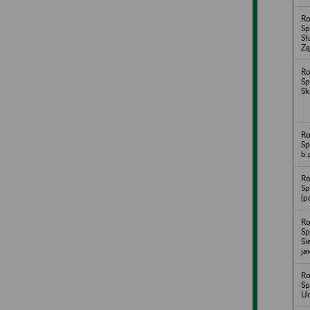
Ro
Sp
Sł
Zą
Ro
Sp
Sk
Ro
Sp
b.
Ro
Sp
(p
Ro
Sp
Si
ja
Ro
Sp
Un