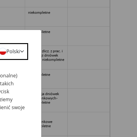
niekompletne
niekompletne
Polski
56
Księgi rozlicz. z prac. i
ewidencji dniówek
obrach., niekompletne
jonalne)
niekompletne
takich
cisk
ewidencja dniówek
obrachunkowych-
dziemy
niekompletne
ienić swoje
1956
Dniówki
obrachunkowe
Niekompletne