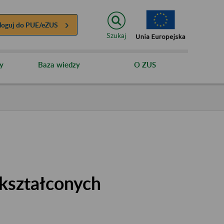
loguj do
PUE/eZUS
Szukaj
y
Baza wiedzy
O ZUS
kształconych