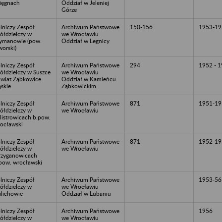
ięgnach
Oddział w Jeleniej
Górze
lniczy Zespół
Archiwum Państwowe
150-156
1953-19
ółdzielczy w
we Wrocławiu
ymanowie (pow.
Oddział w Legnicy
worski)
lniczy Zespół
Archiwum Państwowe
294
1952 - 
ółdzielczy w Suszce
we Wrocławiu
wiat Ząbkowice
Oddział w Kamieńcu
ąskie
Ząbkowickim
lniczy Zespół
Archiwum Państwowe
871
1951-19
ółdzielczy w
we Wrocławiu
listrowicach b.pow.
ocławski
lniczy Zespół
Archiwum Państwowe
871
1952-19
ółdzielczy w
we Wrocławiu
rzyganowicach
pow. wrocławski
lniczy Zespół
Archiwum Państwowe
1953-56
ółdzielczy w
we Wrocławiu
lichowie
Oddział w Lubaniu
lniczy Zespół
Archiwum Państwowe
1956
ółdzielczy w
we Wrocławiu