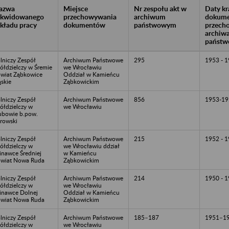
azwa
Miejsce
Nr zespołu akt w
Daty k
likwidowanego
przechowywania
archiwum
dokume
akładu pracy
dokumentów
państwowym
przech
archiw
państw
lniczy Zespół
Archiwum Państwowe
295
1953 - 
ółdzielczy w Śremie
we Wrocławiu
wiat Ząbkowice
Oddział w Kamieńcu
ąskie
Ząbkowickim
lniczy Zespół
Archiwum Państwowe
856
1953-19
ółdzielczy w
we Wrocławiu
ubowie b.pow.
rowski
lniczy Zespół
Archiwum Państwowe
215
1952 - 
ółdzielczy w
we Wrocławiu ddział
inawce Średniej
w Kamieńcu
wiat Nowa Ruda
Ząbkowickim
lniczy Zespół
Archiwum Państwowe
214
1950 - 
ółdzielczy w
we Wrocławiu
inawce Dolnej
Oddział w Kamieńcu
wiat Nowa Ruda
Ząbkowickim
lniczy Zespół
Archiwum Państwowe
185–187
1951–1
ółdzielczy w
we Wrocławiu