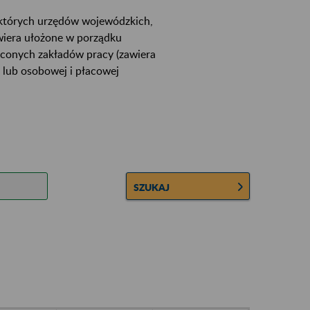
ektórych urzędów wojewódzkich,
wiera ułożone w porządku
łconych zakładów pracy (zawiera
 lub osobowej i płacowej
SZUKAJ