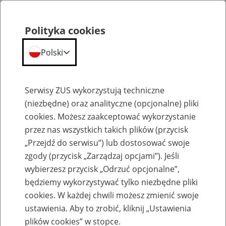
Polityka cookies
Polski
Menu
Szukaj
Serwisy ZUS wykorzystują techniczne
(niezbędne) oraz analityczne (opcjonalne) pliki
cookies. Możesz zaakceptować wykorzystanie
Emerytury
przez nas wszystkich takich plików (przycisk
„Przejdź do serwisu”) lub dostosować swoje
zgody (przycisk „Zarządzaj opcjami”). Jeśli
wybierzesz przycisk „Odrzuć opcjonalne”,
będziemy wykorzystywać tylko niezbędne pliki
Baza zlikwidowanych lub
cookies. W każdej chwili możesz zmienić swoje
przekształconych zakładów pracy
ustawienia. Aby to zrobić, kliknij „Ustawienia
plików cookies” w stopce.