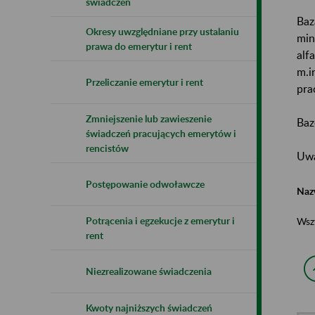
świadczeń
Baz
Okresy uwzględniane przy ustalaniu
min
prawa do emerytur i rent
alf
m.i
Przeliczanie emerytur i rent
pra
Zmniejszenie lub zawieszenie
Baz
świadczeń pracujących emerytów i
rencistów
Uwa
Postępowanie odwoławcze
Naz
Potrącenia i egzekucje z emerytur i
Wsz
rent
Niezrealizowane świadczenia
Kwoty najniższych świadczeń