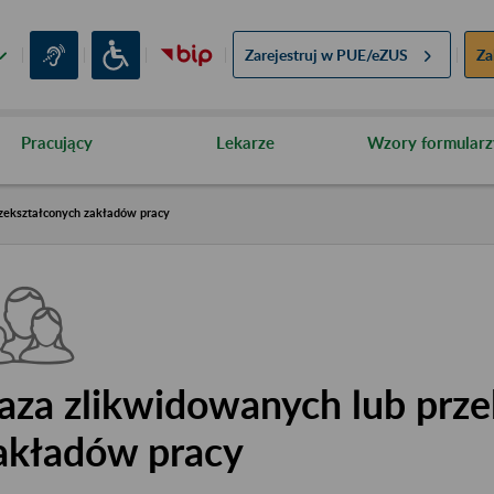
Zarejestruj w
PUE/eZUS
Za
Pracujący
Lekarze
Wzory formularz
zekształconych zakładów pracy
aza zlikwidowanych lub prze
akładów pracy