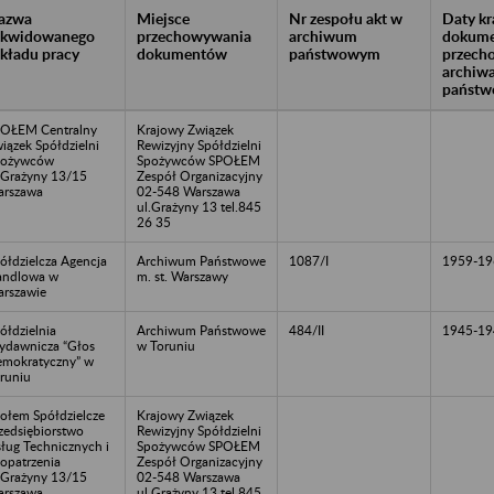
azwa
Miejsce
Nr zespołu akt w
Daty k
likwidowanego
przechowywania
archiwum
dokume
akładu pracy
dokumentów
państwowym
przech
archiw
państw
OŁEM Centralny
Krajowy Związek
iązek Spółdzielni
Rewizyjny Spółdzielni
pożywców
Spożywców SPOŁEM
.Grażyny 13/15
Zespół Organizacyjny
rszawa
02-548 Warszawa
ul.Grażyny 13 tel.845
26 35
ółdzielcza Agencja
Archiwum Państwowe
1087/I
1959-19
andlowa w
m. st. Warszawy
rszawie
ółdzielnia
Archiwum Państwowe
484/II
1945-19
dawnicza “Głos
w Toruniu
mokratyczny” w
runiu
ołem Spółdzielcze
Krajowy Związek
zedsiębiorstwo
Rewizyjny Spółdzielni
ług Technicznych i
Spożywców SPOŁEM
opatrzenia
Zespół Organizacyjny
.Grażyny 13/15
02-548 Warszawa
rszawa
ul.Grażyny 13 tel.845