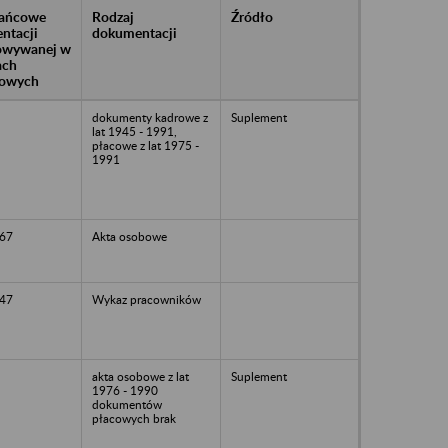
rańcowe
Rodzaj
Źródło
ntacji
dokumentacji
owywanej w
ach
owych
dokumenty kadrowe z
Suplement
lat 1945 - 1991,
płacowe z lat 1975 -
1991
67
Akta osobowe
47
Wykaz pracowników
akta osobowe z lat
Suplement
1976 - 1990
dokumentów
płacowych brak