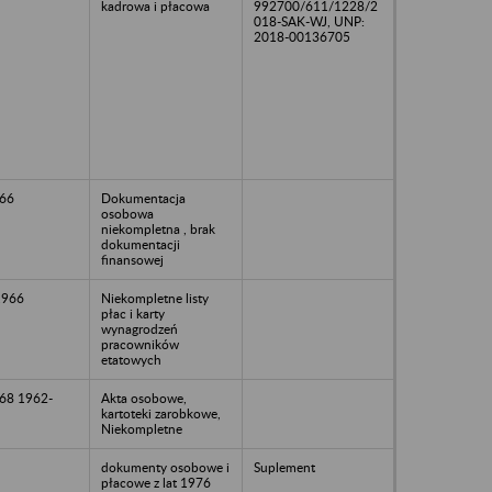
kadrowa i płacowa
992700/611/1228/2
018-SAK-WJ, UNP:
2018-00136705
66
Dokumentacja
osobowa
niekompletna , brak
dokumentacji
finansowej
1966
Niekompletne listy
płac i karty
wynagrodzeń
pracowników
etatowych
68 1962-
Akta osobowe,
kartoteki zarobkowe,
Niekompletne
dokumenty osobowe i
Suplement
płacowe z lat 1976