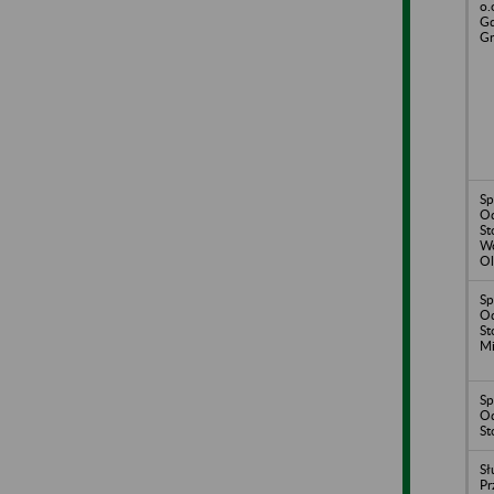
o.
Gd
Gr
Sp
Od
St
Wo
Ol
Sp
Od
St
Mi
Sp
Od
St
Sł
Pr