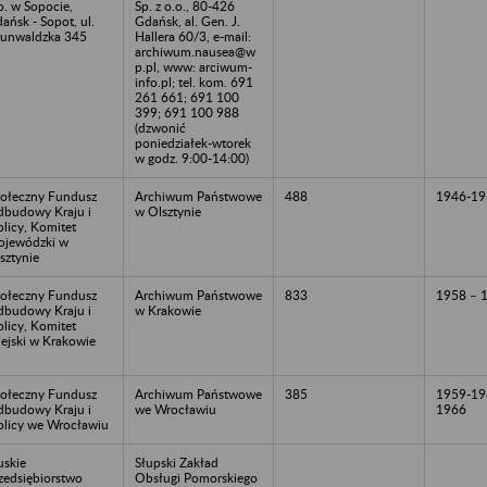
o. w Sopocie,
Sp. z o.o., 80-426
ańsk - Sopot, ul.
Gdańsk, al. Gen. J.
unwaldzka 345
Hallera 60/3, e-mail:
archiwum.nausea@w
p.pl, www: arciwum-
info.pl; tel. kom. 691
261 661; 691 100
399; 691 100 988
(dzwonić
poniedziałek-wtorek
w godz. 9:00-14:00)
ołeczny Fundusz
Archiwum Państwowe
488
1946-19
budowy Kraju i
w Olsztynie
olicy, Komitet
jewódzki w
sztynie
ołeczny Fundusz
Archiwum Państwowe
833
1958 – 
budowy Kraju i
w Krakowie
olicy, Komitet
ejski w Krakowie
ołeczny Fundusz
Archiwum Państwowe
385
1959-19
budowy Kraju i
we Wrocławiu
1966
olicy we Wrocławiu
uskie
Słupski Zakład
zedsiębiorstwo
Obsługi Pomorskiego