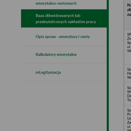
emerytalno-rentowych
N
z
z
Baza zlikwidowanych lub
przekształconych zakładów pracy
SP
Opis spraw - emerytury i renty
Zw
S
ul
Wa
Kalkulatory emerytalne
Sp
mLegitymacja
H
Wa
Sp
Wy
De
To
Sp
Pr
Us
Za
ul
Wa