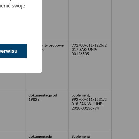
ienić swoje
Dokumenty osobowe
992700/611/1226/2
i płacowe
017-SAK; UNP:
serwisu
00126535
dokumentacja od
Suplement;
1982 r.
992700/611/1231/2
018-SAK-WJ, UNP:
2018-00136774
dokumentacja
Suplement;