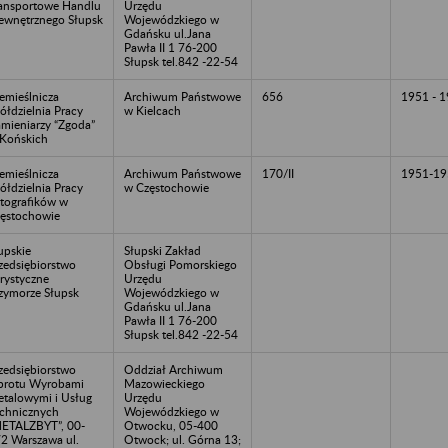
ansportowe Handlu
Urzędu
wnętrznego Słupsk
Wojewódzkiego w
Gdańsku ul.Jana
Pawła II 1 76-200
Słupsk tel.842 -22-54
emieślnicza
Archiwum Państwowe
656
1951 - 
ółdzielnia Pracy
w Kielcach
mieniarzy “Zgoda”
Końskich
emieślnicza
Archiwum Państwowe
170/II
1951-19
ółdzielnia Pracy
w Częstochowie
tografików w
ęstochowie
upskie
Słupski Zakład
zedsiębiorstwo
Obsługi Pomorskiego
rystyczne
Urzędu
zymorze Słupsk
Wojewódzkiego w
Gdańsku ul.Jana
Pawła II 1 76-200
Słupsk tel.842 -22-54
zedsiębiorstwo
Oddział Archiwum
rotu Wyrobami
Mazowieckiego
talowymi i Usług
Urzędu
chnicznych
Wojewódzkiego w
ETALZBYT”, 00-
Otwocku, 05-400
2 Warszawa ul.
Otwock; ul. Górna 13;