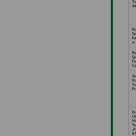
Tr
We
Rz
Sp
Ka
w 
Rz
Sp
Fo
Cz
Sł
Pr
Tu
Pr
Pr
Ob
Me
Te
„M
87