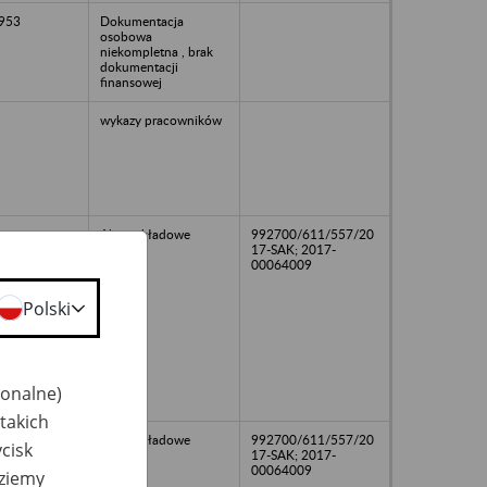
953
Dokumentacja
osobowa
niekompletna , brak
dokumentacji
finansowej
wykazy pracowników
Akta zakładowe
992700/611/557/20
17-SAK; 2017-
00064009
Polski
jonalne)
takich
1959
Akta zakładowe
992700/611/557/20
cisk
17-SAK; 2017-
00064009
dziemy