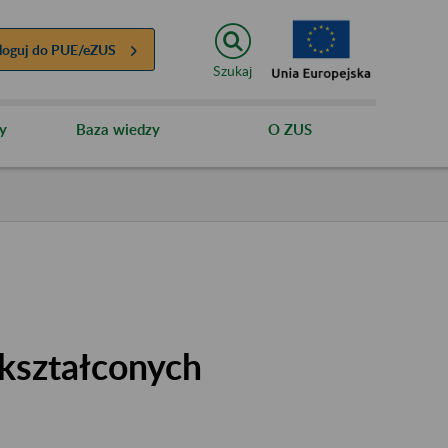
loguj do
PUE/eZUS
Szukaj
y
Baza wiedzy
O ZUS
kształconych