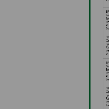
S
Go
Sp
Rz
Po
Pr
S
Go
Sp
Rz
Po
Pr
S
Go
Sp
Rz
Po
Pr
S
Go
Sp
Rz
Po
Ła