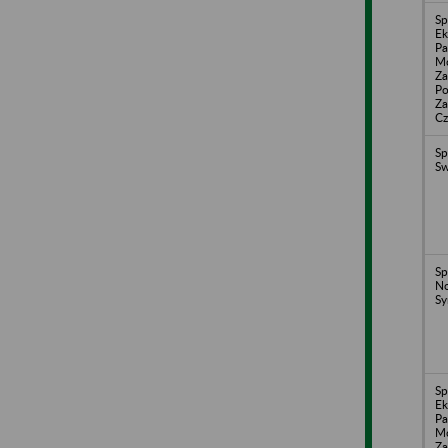
Sp
Ek
P
M
Za
Po
Za
Cz
Sp
Sw
Sp
No
Sy
Sp
Ek
P
M
Za