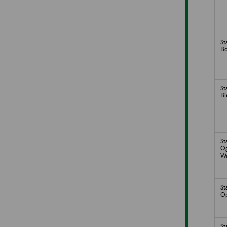
St
Bo
St
Bi
St
Og
Wa
St
Op
St