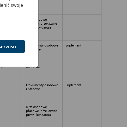
ienić swoje
akta osobowe i
płacowe, przekazane
przez likwidatora
Dokumenty osobowe
Suplement
serwisu
i płacowe
39
osobowe
Dokumenty osobowe
Suplement
i płacowe
akta osobowe i
płacowe, przekazane
przez likwidatora