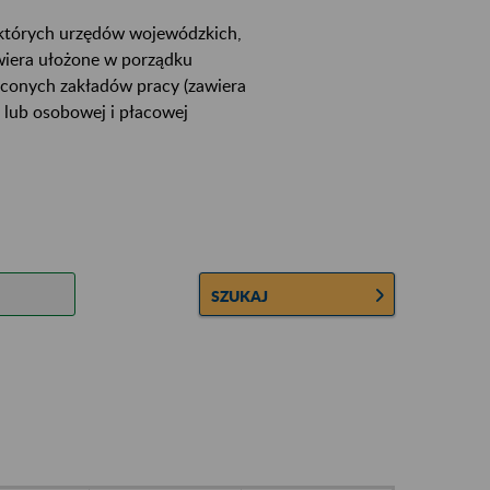
ektórych urzędów wojewódzkich,
wiera ułożone w porządku
łconych zakładów pracy (zawiera
 lub osobowej i płacowej
SZUKAJ