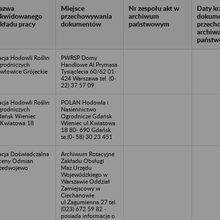
azwa
Miejsce
Nr zespołu akt w
Daty k
likwidowanego
przechowywania
archiwum
dokume
akładu pracy
dokumentów
państwowym
przech
archiw
państw
acja Hodowli Roślin
PWRSP Domy
rodniczych
Handlowe Al.Prymasa
włowice Grójeckie
Tysiąclecia 60/62 01-
424 Warszawa tel. (0-
22) 37 57 09
acja Hodowli Roślin
POLAN Hodowla i
rodniczych
Nasiennictwo
ańsk Wieniec
Ogrodnicze Gdańsk
.Kwiatowa 18
Wieniec ul.Kwiatowa
18 80- 690 Gdańsk
te.(0- 58) 30 23 451
acja Doświadczalna
Archiwum Rotacyjne
ceny Odmian
Zakładu Obsługi
zedwojewo
Maz.Urzędu
Wojewódzkiego w
Warszawie Oddział
Zamiejscowy w
Ciechanowie
ul.Zagumienna 27 tel.
(023) 672 59 82 -
posiada informacje o