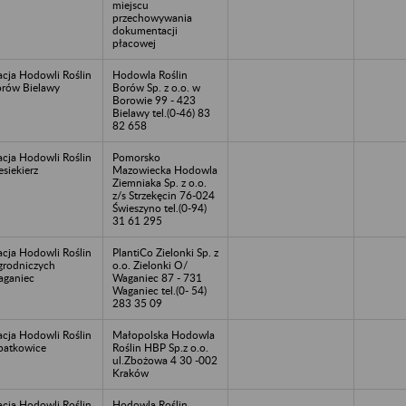
miejscu
przechowywania
dokumentacji
płacowej
acja Hodowli Roślin
Hodowla Roślin
rów Bielawy
Borów Sp. z o.o. w
Borowie 99 - 423
Bielawy tel.(0-46) 83
82 658
acja Hodowli Roślin
Pomorsko
esiekierz
Mazowiecka Hodowla
Ziemniaka Sp. z o.o.
z/s Strzekęcin 76-024
Świeszyno tel.(0-94)
31 61 295
acja Hodowli Roślin
PlantiCo Zielonki Sp. z
rodniczych
o.o. Zielonki O/
ganiec
Waganiec 87 - 731
Waganiec tel.(0- 54)
283 35 09
acja Hodowli Roślin
Małopolska Hodowla
atkowice
Roślin HBP Sp.z o.o.
ul.Zbożowa 4 30 -002
Kraków
acja Hodowli Roślin
Hodowla Roślin