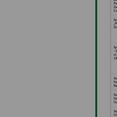
Po
Za
Cz
Sp
„P
Do
Sp
-
ul
18
St
Na
Ra
St
Na
O
St
C