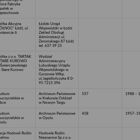
lsce Fabryka
pałek w
ęstochowie
ółka Akcyjna
Łódzki Urząd
ÓŁNOC” Łódź, ul.
Wojewódzki w Łodzi
stawcza 6
Zakład Obsługi
Administracji ul.
Żeromskiego 87 Łódź
tel. 637 39 25
ółka z o.o. TARTAK
Wydział
 STARE KUROWO
Administracyjny
.Świerczewskiego
Lubuskiego Urzędu
 Stare Kurowo
Wojewódzkiego w
Gorzowie Wlkp.
ul.Jagiellończyka 8 0-
95 7215 396
udium
Archiwum Państwowe
557
1988 – 
uczycielskie w
w Krakowie Oddział
bce
w Nowym Targu
udium
Archiwum Państwowe
458
1957- 1
uczycielskie w
w Opolu
polu
acja Hodowli Roślin
Hodowla Roślin
hełmo
Nieznanice Sp.z o.o.