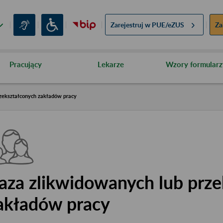
Zarejestruj w
PUE/eZUS
Za
Pracujący
Lekarze
Wzory formularz
zekształconych zakładów pracy
aza zlikwidowanych lub prze
akładów pracy