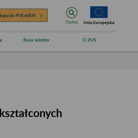
loguj do
PUE/eZUS
Szukaj
y
Baza wiedzy
O ZUS
kształconych