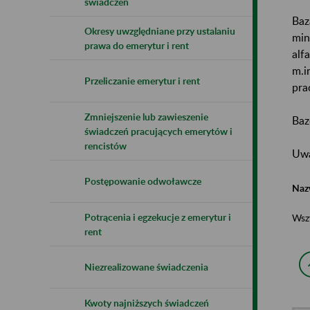
świadczeń
Baz
Okresy uwzględniane przy ustalaniu
min
prawa do emerytur i rent
alf
m.i
Przeliczanie emerytur i rent
pra
Zmniejszenie lub zawieszenie
Baz
świadczeń pracujących emerytów i
rencistów
Uwa
Postępowanie odwoławcze
Naz
Potrącenia i egzekucje z emerytur i
Wsz
rent
Niezrealizowane świadczenia
Kwoty najniższych świadczeń