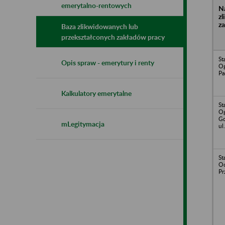
emerytalno-rentowych
N
z
z
Baza zlikwidowanych lub
przekształconych zakładów pracy
St
Opis spraw - emerytury i renty
Og
Pa
Kalkulatory emerytalne
St
Og
Gd
mLegitymacja
ul
St
O
Pr