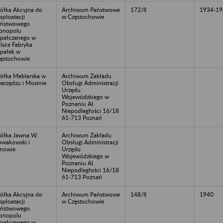
ółka Akcyjna do
Archiwum Państwowe
172/II
1934-19
sploatacji
w Częstochowie
aństwowego
onopolu
pałczanego w
lsce Fabryka
pałek w
ęstochowie
ółka Meblarska w
Archiwum Zakładu
arzędzu i Mosinie
Obsługi Administracji
Urzędu
Wojewódzkiego w
Poznaniu Al.
Niepodległości 16/18
61-713 Poznań
ółka Jawna W.
Archiwum Zakładu
wakowski i
Obsługi Administracji
nowie
Urzędu
Wojewódzkiego w
Poznaniu Al.
Niepodległości 16/18
61-713 Poznań
ółka Akcyjna do
Archiwum Państwowe
148/II
1940
sploatacji
w Częstochowie
aństwowego
onopolu
pałczanego w