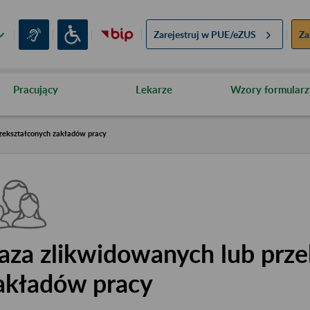
Zarejestruj w
PUE/eZUS
Za
Pracujący
Lekarze
Wzory formularz
zekształconych zakładów pracy
aza zlikwidowanych lub prze
akładów pracy