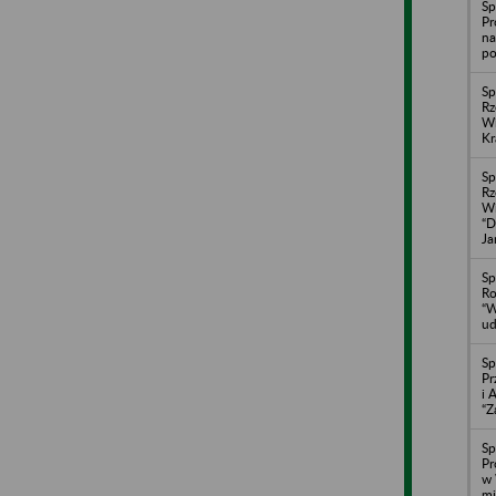
Sp
Pr
na
po
Sp
Rz
Wi
Kr
Sp
Rz
Wi
“D
Ja
Sp
Ro
“W
ud
Sp
Pr
i 
“Z
Sp
Pr
w 
mi