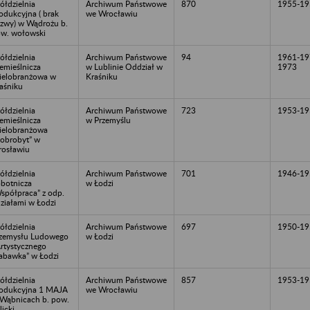
ółdzielnia
Archiwum Państwowe
870
1955-19
odukcyjna ( brak
we Wrocławiu
zwy) w Wądrożu b.
w. wołowski
ółdzielnia
Archiwum Państwowe
94
1961-19
emieślnicza
w Lublinie Oddział w
1973
elobranżowa w
Kraśniku
aśniku
ółdzielnia
Archiwum Państwowe
723
1953-19
emieślnicza
w Przemyślu
elobranżowa
obrobyt” w
rosławiu
ółdzielnia
Archiwum Państwowe
701
1946-19
botnicza
w Łodzi
spółpraca” z odp.
ziałami w Łodzi
ółdzielnia
Archiwum Państwowe
697
1950-19
zemysłu Ludowego
w Łodzi
Artystycznego
abawka” w Łodzi
ółdzielnia
Archiwum Państwowe
857
1953-19
odukcyjna 1 MAJA
we Wrocławiu
Wąbnicach b. pow.
licki