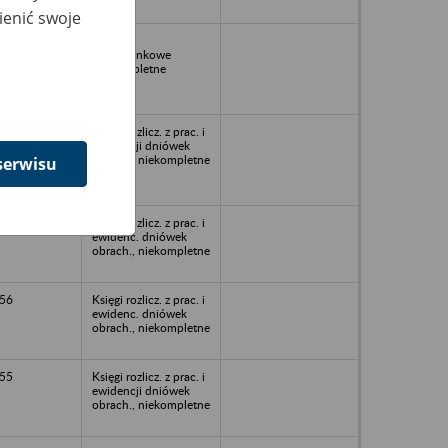
ienić swoje
1956
Dniówki
obrachunkowe
Niekompletne
56
Księgi rozlicz. z prac. i
ewidencji dniówek
obrach., niekompletne
serwisu
56
Księgi rozlicz. z prac. i
ewidenc. dniówek
obrach., niekompletne
56
Księgi rozlicz. z prac. i
ewidenc. dniówek
obrach., niekompletne
55
Księgi rozlicz. z prac. i
ewidencji dniówek
obrach., niekompletne