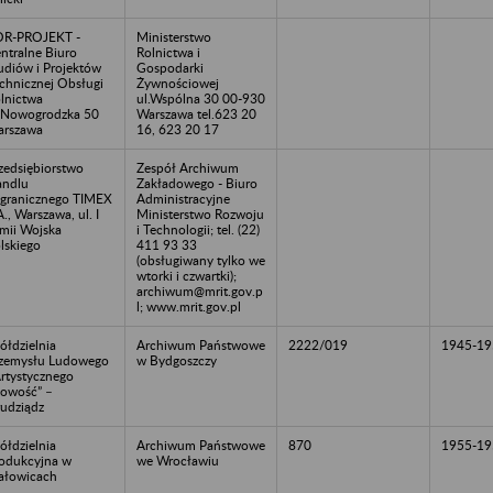
OR-PROJEKT -
Ministerstwo
ntralne Biuro
Rolnictwa i
udiów i Projektów
Gospodarki
chnicznej Obsługi
Żywnościowej
lnictwa
ul.Wspólna 30 00-930
.Nowogrodzka 50
Warszawa tel.623 20
rszawa
16, 623 20 17
zedsiębiorstwo
Zespół Archiwum
ndlu
Zakładowego - Biuro
granicznego TIMEX
Administracyjne
A., Warszawa, ul. I
Ministerstwo Rozwoju
mii Wojska
i Technologii; tel. (22)
lskiego
411 93 33
(obsługiwany tylko we
wtorki i czwartki);
archiwum@mrit.gov.p
l; www.mrit.gov.pl
ółdzielnia
Archiwum Państwowe
2222/019
1945-19
zemysłu Ludowego
w Bydgoszczy
Artystycznego
owość” –
udziądz
ółdzielnia
Archiwum Państwowe
870
1955-19
odukcyjna w
we Wrocławiu
łowicach