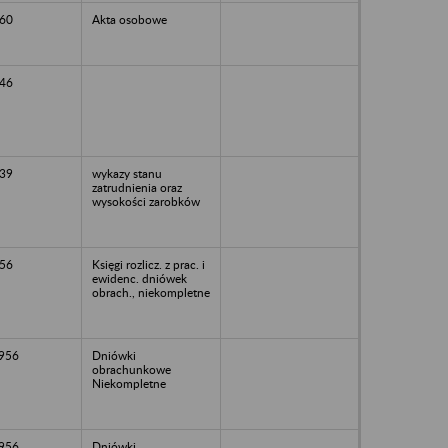
60
Akta osobowe
46
39
wykazy stanu
zatrudnienia oraz
wysokości zarobków
56
Księgi rozlicz. z prac. i
ewidenc. dniówek
obrach., niekompletne
1956
Dniówki
obrachunkowe
Niekompletne
1956
Dniówki