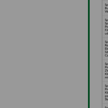
Sp
B
Wa
Sp
S
Pr
Fi
ud
Sp
Ro
Ek
Sz
Cz
Sp
Pr
Z
Kl
mi
Sp
Pr
KŁ
po
Śl
Sp