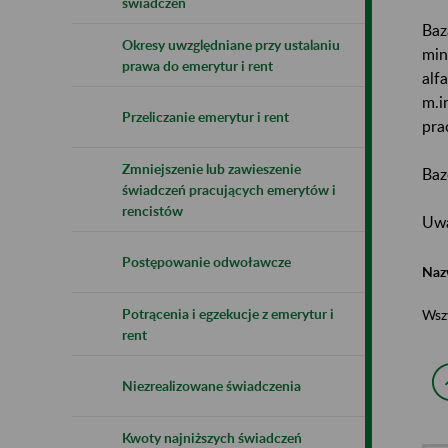
świadczeń
Baz
Okresy uwzględniane przy ustalaniu
min
prawa do emerytur i rent
alf
m.i
Przeliczanie emerytur i rent
pra
Zmniejszenie lub zawieszenie
Baz
świadczeń pracujących emerytów i
rencistów
Uwa
Postępowanie odwoławcze
Naz
Potrącenia i egzekucje z emerytur i
Wsz
rent
Niezrealizowane świadczenia
Kwoty najniższych świadczeń