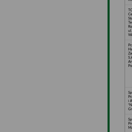
T
Ce
St
Te
Ro
ul
Wa
Pr
Ha
Za
S.
Ar
Po
Sp
Pr
i 
“N
Gr
Sp
Pr
Ma