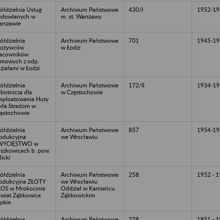
ółdzielnia Usług
Archiwum Państwowe
430/I
1952-19
udowlanych w
m. st. Warszawy
rszawie
ółdzielnia
Archiwum Państwowe
701
1945-19
pożywców
w Łodzi
acowników
lmowych z odp.
ziałami w Łodzi
ółdzielnia
Archiwum Państwowe
172/II
1934-19
botnicza dla
w Częstochowie
sploatowania Huty
kła Stradom w
ęstochowie
ółdzielnia
Archiwum Państwowe
857
1954-19
odukcyjna
we Wrocławiu
WYCIĘSTWO w
iszkowicach b. pow.
licki
ółdzielnia
Archiwum Państwowe
258
1952 - 
odukcyjna ZŁOTY
we Wrocławiu
OS w Mrokocinie
Oddział w Kamieńcu
wiat Ząbkowice
Ząbkowickim
ąskie
ółdzielnia
Archiwum Państwowe
228
1951 - 