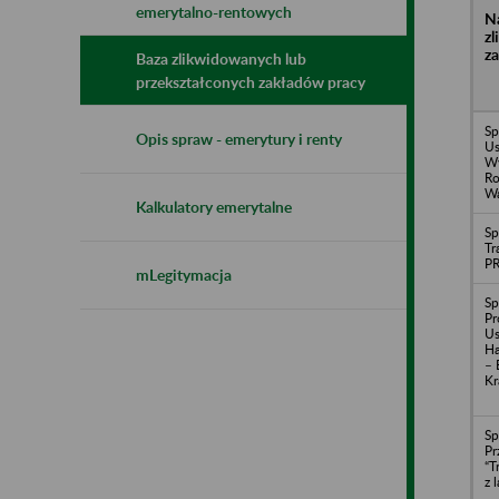
emerytalno-rentowych
N
z
z
Baza zlikwidowanych lub
przekształconych zakładów pracy
Sp
Opis spraw - emerytury i renty
Us
Wy
Ro
Wa
Kalkulatory emerytalne
Sp
Tr
P
mLegitymacja
Sp
Pr
Us
H
– 
Kr
Sp
Pr
“T
z 