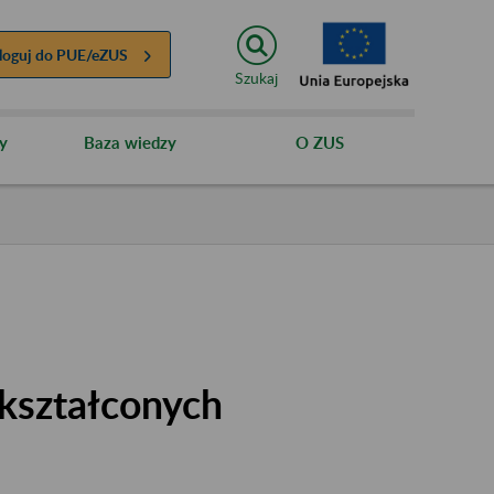
loguj do
PUE/eZUS
Szukaj
y
Baza wiedzy
O ZUS
kształconych