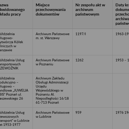
azwa
Miejsce
Nr zespołu akt w
Daty k
likwidowanego
przechowywania
archiwum
dokume
akładu pracy
dokumentów
państwowym
przech
archiw
państw
ółdzielnia
Archiwum Państwowe
1197/I
1963-19
ługowo-
m. st. Warszawy
twórcza Kółek
lniczych w
rszawie
ółdzielnia Usług
Archiwum Państwowe
1262
1953 – 
ansportowych
w Poznaniu
RZEWOŹNIK
ółdzielnia
Archiwum Zakładu
odukcyjno –
Obsługi Administracji
ługowo –
Urzędu
andlowa „JUWELIA
Wojewódzkiego w
BIS” Poznań ul.
Poznaniu Al.
aszewskiego 26
Niepodległości 16/18
61-713 Poznań
ółdzielnia Usług
Archiwum Państwowe
959
1976 19
zewozowych
w Lublinie
ransport” w Lublinie
lat 1953-1977