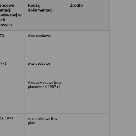
rańcowe
Rodzaj
Źródło
ntacji
dokumentacji
owywanej w
ach
owych
70
Akta osobowe
1971
akta osobowe
Akta zakładowe (akta
płacowe od 1987 r.)
68-1977
akta osobowe listy
płac