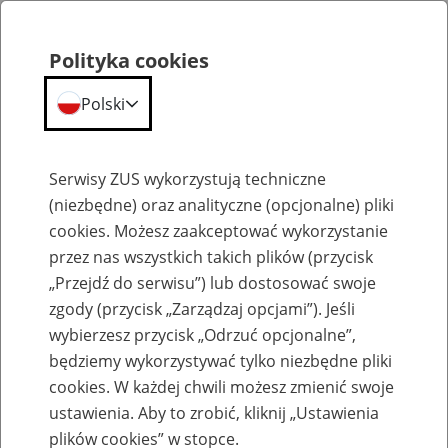
Polityka cookies
Polski
Menu
Szukaj
Serwisy ZUS wykorzystują techniczne
(niezbędne) oraz analityczne (opcjonalne) pliki
cookies. Możesz zaakceptować wykorzystanie
Emerytury
przez nas wszystkich takich plików (przycisk
„Przejdź do serwisu”) lub dostosować swoje
zgody (przycisk „Zarządzaj opcjami”). Jeśli
wybierzesz przycisk „Odrzuć opcjonalne”,
będziemy wykorzystywać tylko niezbędne pliki
Baza zlikwidowanych lub
cookies. W każdej chwili możesz zmienić swoje
przekształconych zakładów pracy
ustawienia. Aby to zrobić, kliknij „Ustawienia
plików cookies” w stopce.