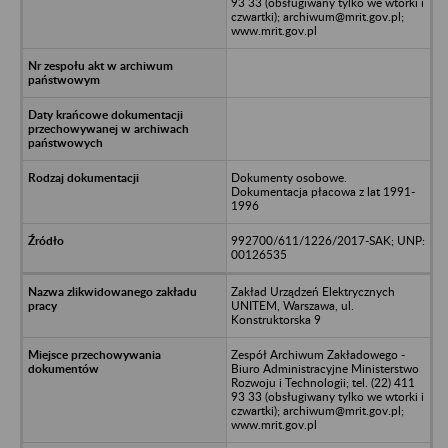
93 33 (obsługiwany tylko we wtorki i
czwartki); archiwum@mrit.gov.pl;
www.mrit.gov.pl
Dokumenty osobowe.
Dokumentacja płacowa z lat 1991-
1996
992700/611/1226/2017-SAK; UNP:
00126535
Zakład Urządzeń Elektrycznych
UNITEM, Warszawa, ul.
Konstruktorska 9
Zespół Archiwum Zakładowego -
Biuro Administracyjne Ministerstwo
Rozwoju i Technologii; tel. (22) 411
93 33 (obsługiwany tylko we wtorki i
czwartki); archiwum@mrit.gov.pl;
www.mrit.gov.pl