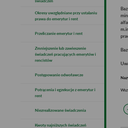
świadczeń
Baz
Okresy uwzględniane przy ustalaniu
min
prawa do emerytur i rent
alf
m.i
Przeliczanie emerytur i rent
pra
Zmniejszenie lub zawieszenie
Baz
świadczeń pracujących emerytów i
rencistów
Uwa
Postępowanie odwoławcze
Naz
Potrącenia i egzekucje z emerytur i
Wsz
rent
Niezrealizowane świadczenia
Kwoty najniższych świadczeń