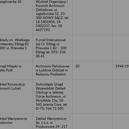
zegórzecka 10
Wydział Organizacji i
Kontroli Archiwum
Zakładowe; ul.
Jagiellońska 52, 33-
300 NOWY SĄCZ, tel.
18 5402406; 18
5402337; fax. 18
4437193
kłady im. Wielkiego
Furnel International
oletariatu Elbląg 82
Ltd O/ Elbląg ul.
300 ul. Piławska 1
Piławska 1 82 – 300
Elbląg tel. 055/ 234
08 41
rząd Miejski w
Archiwum Państwowe
20
1944-19
ałej Podl.
w Lublinie Oddział w
Radzyniu Podlaskim
kład Konstrukcji
Dolnośląski Urząd
lowych Lubań
Wojewódzki Zakład
Obsługi w Jeleniej
Górze Archiwum, ul.
Hirszfelda 15a, 58-
560 Jelenia Góra, tel.
(0-75) 764 73 300
kład Warzywniczy
Zakład Warzywniczy
zyborów
Sp. z o.o. w
Przyborowie 39- 217