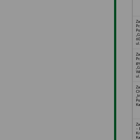
Za
Pr
Po
„G
60
ul
Za
Pr
gr
„
Wr
ul
Za
Ch
„
Po
Ka
Za
– 
Kr
Ka