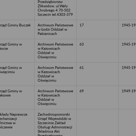
Przedsiębiorstw
Zlikwidow. ul.Wały
Chrobrego 4 70-502
Szczecin tel.4303-379
rząd Gminy Buczek
Archiwum Państwowe
17
1945-19
w Łodzi Oddział w
Pabianicach
rząd Gminy w
Archiwum Państwowe
63
1945-19
torze
w Katowicach
Oddział w
Oświęcimiu
rząd Gminy w
Archiwum Państwowe
61
1945-19
więcimiu
w Katowicach
Oddział w
Oświęcimiu
rząd Gminy w
Archiwum Państwowe
69
1949-19
akowie
w Katowicach
Oddział w
Oświęcimiu
kłady Naprawcze
Zachodniopomorski
chanizacji
Urząd Wojewódzki w
lnictwa w
Szczecinie Zakład
lczewie
Obsługi Administracji
Składnica Akt
Przedsiębiorstw