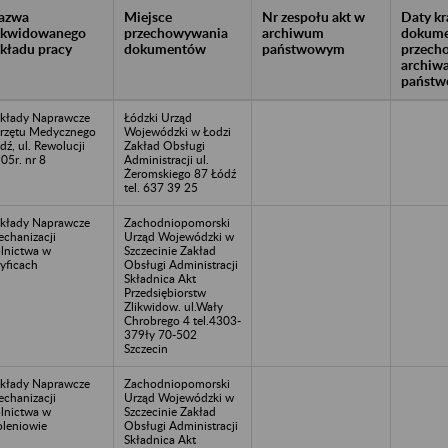
azwa
Miejsce
Nr zespołu akt w
Daty k
likwidowanego
przechowywania
archiwum
dokume
akładu pracy
dokumentów
państwowym
przech
archiw
państw
kłady Naprawcze
Łódzki Urząd
rzętu Medycznego
Wojewódzki w Łodzi
dź, ul. Rewolucji
Zakład Obsługi
05r. nr 8
Administracji ul.
Żeromskiego 87 Łódź
tel. 637 39 25
kłady Naprawcze
Zachodniopomorski
chanizacji
Urząd Wojewódzki w
lnictwa w
Szczecinie Zakład
yficach
Obsługi Administracji
Składnica Akt
Przedsiębiorstw
Zlikwidow. ul.Wały
Chrobrego 4 tel.4303-
379ły 70-502
Szczecin
kłady Naprawcze
Zachodniopomorski
chanizacji
Urząd Wojewódzki w
lnictwa w
Szczecinie Zakład
leniowie
Obsługi Administracji
Składnica Akt