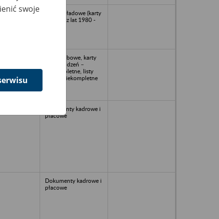
ienić swoje
Akta zakładowe (karty
wynagr. z lat 1980 -
1993)
1994
akta osobowe, karty
wynagrodzeń –
niekompletne, listy
płac – niekompletne
serwisu
dokumenty kadrowe i
płacowe
Dokumenty kadrowe i
płacowe