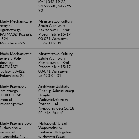
(041) 342-19-23,
347-22-80, 347-22-
90
kłady Mechaniczne
Ministerstwo Kultury i
zemysłu
Sztuki Archiwum
ligraficznego
Zakładowe ul. Krak.
RAFMASZ” Poznań,
Przedmieście 15/17
-324
00-071 Warszawa
.Marcelińska 96
tel.620-02-31
kłady Mechaniczne
Ministerstwo Kultury i
zemysłu Poli-
Sztuki Archiwum
aficznego
Zakładowe ul. Krak.
GRAFMASZ”
Przedmieście 15/17
ocław, 50-422
00-071 Warszawa
.Rakowiecka 25
tel.620-02-31
kłady Przemysłu
Archiwum Zakładu
emicznego
Obsługi Administracji
METALCHEM”
Urzędu
znań ul.
Wojewódzkiego w
miennogórska
Poznaniu Al.
Niepodległości 16/18
61-713 Poznań
kłady Przemysłowo
Małopolski Urząd
Budowlane w
Wojewódzki w
akowie ul.
Krakowie Delegatura
ntorowicka 4, ul.
w Nowym Sączu