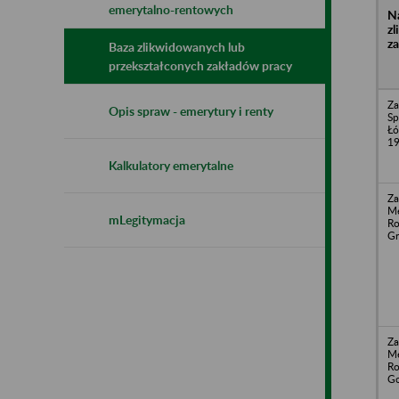
emerytalno-rentowych
N
z
z
Baza zlikwidowanych lub
przekształconych zakładów pracy
Za
Opis spraw - emerytury i renty
Sp
Łó
19
Kalkulatory emerytalne
Za
Me
mLegitymacja
Ro
Gr
Za
Me
Ro
Go