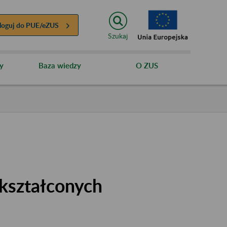
loguj do
PUE/eZUS
Szukaj
y
Baza wiedzy
O ZUS
kształconych