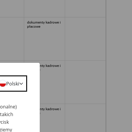
dokumenty kadrowe i
płacowe
dokumenty kadrowe i
płacowe
Polski
jonalne)
dokumenty kadrowe i
płacowe
takich
cisk
dziemy