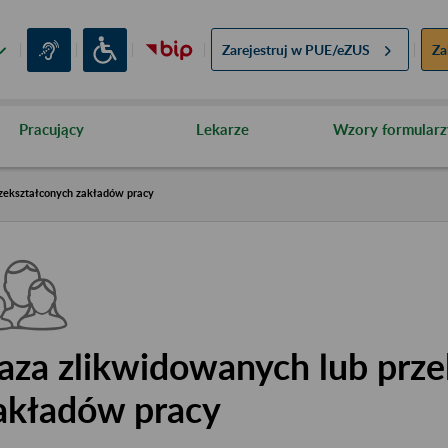
Zarejestruj w
PUE/eZUS
Za
Pracujący
Lekarze
Wzory formularz
zekształconych zakładów pracy
aza zlikwidowanych lub prze
akładów pracy