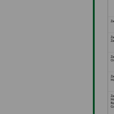
Za
Za
Za
Za
Oś
Za
M
Za
Me
Ro
Go