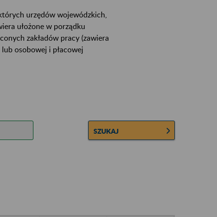
ektórych urzędów wojewódzkich,
wiera ułożone w porządku
łconych zakładów pracy (zawiera
 lub osobowej i płacowej
SZUKAJ