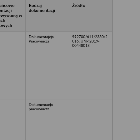
rańcowe
Rodzaj
Źródło
ntacji
dokumentacji
owywanej w
ach
owych
Dokumentajcja
992700/611/2380/2
Pracownicza
016; UNP:2019-
00448013
Dokumentacja
pracownicza