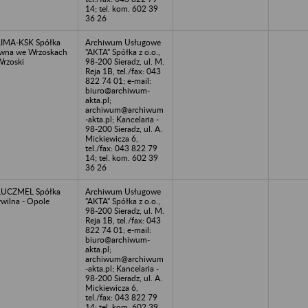
14; tel. kom. 602 39
36 26
IMA-KSK Spółka
Archiwum Usługowe
wna we Wrzoskach
"AKTA" Spółka z o.o.,
Wrzoski
98-200 Sieradz, ul. M.
Reja 1B, tel./fax: 043
822 74 01; e-mail:
biuro@archiwum-
akta.pl;
archiwum@archiwum
-akta.pl; Kancelaria -
98-200 Sieradz, ul. A.
Mickiewicza 6,
tel./fax: 043 822 79
14; tel. kom. 602 39
36 26
LUCZMEL Spółka
Archiwum Usługowe
wilna - Opole
"AKTA" Spółka z o.o.,
98-200 Sieradz, ul. M.
Reja 1B, tel./fax: 043
822 74 01; e-mail:
biuro@archiwum-
akta.pl;
archiwum@archiwum
-akta.pl; Kancelaria -
98-200 Sieradz, ul. A.
Mickiewicza 6,
tel./fax: 043 822 79
14; tel. kom. 602 39