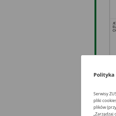
J
E
Ch
Polityka
IN
Serwisy ZUS
pliki cooki
plików (prz
„Zarządzaj 