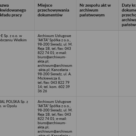
azwa
Miejsce
Nr zespołu akt w
Daty k
likwidowanego
przechowywania
archiwum
dokume
akładu pracy
dokumentów
państwowym
przech
archiw
państw
E Sp. z o.o. w
Archiwum Usługowe
brzeniu Wielkim
"AKTA" Spółka z o.o.,
98-200 Sieradz, ul. M.
Reja 1B, tel./fax: 043
822 74 01; e-mail:
biuro@archiwum-
akta.pl;
archiwum@archiwum
-akta.pl; Kancelaria -
98-200 Sieradz, ul. A.
Mickiewicza 6,
tel./fax: 043 822 79
14; tel. kom. 602 39
36 26
AL POLSKA Sp. z
Archiwum Usługowe
o. w Opolu
"AKTA" Spółka z o.o.,
98-200 Sieradz, ul. M.
Reja 1B, tel./fax: 043
822 74 01; e-mail:
biuro@archiwum-
akta.pl;
archiwum@archiwum
-akta.pl; Kancelaria -