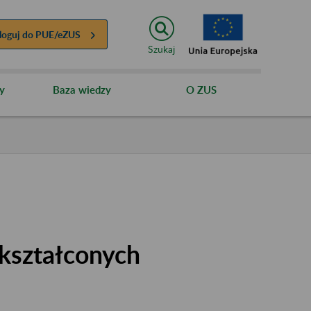
loguj do
PUE/eZUS
Szukaj
y
Baza wiedzy
O ZUS
kształconych