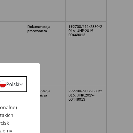
Dokumentacja
992700/611/2380/2
pracownicza
016; UNP:2019-
00448013
Polski
Dokumentacja
992700/611/2380/2
pracownicza
016; UNP:2019-
00448013
jonalne)
takich
cisk
dziemy