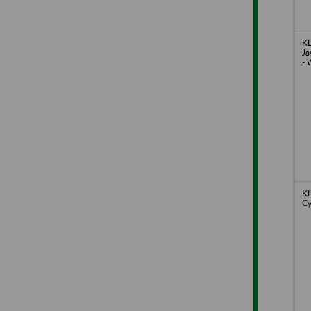
KL
Ja
- 
K
Cy