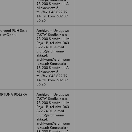
98-200 Sieradz, ul. A.
Mickiewicza 6,
tel./fax: 043 822 79
14; tel. kom. 602 39
36 26
dropol PUH Sp. z
Archiwum Usługowe
o. w Opolu
"AKTA" Spółka z o.o.,
98-200 Sieradz, ul. M.
Reja 1B, tel./fax: 043
822 74 01; e-mail:
biuro@archiwum-
akta.pl;
archiwum@archiwum
-akta.pl; Kancelaria -
98-200 Sieradz, ul. A.
Mickiewicza 6,
tel./fax: 043 822 79
14; tel. kom. 602 39
36 26
ORTUNA POLSKA
Archiwum Usługowe
"AKTA" Spółka z o.o.,
98-200 Sieradz, ul. M.
Reja 1B, tel./fax: 043
822 74 01; e-mail:
biuro@archiwum-
akta.pl;
archiwum@archiwum
-akta.pl; Kancelaria -
98-200 Sieradz, ul. A.