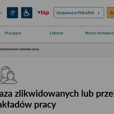
Zarejestruj w
PUE/eZUS
Za
Pracujący
Lekarze
Wzory formularz
zekształconych zakładów pracy
aza zlikwidowanych lub prze
akładów pracy