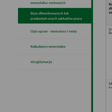
emerytalno-rentowych
N
z
z
Baza zlikwidowanych lub
przekształconych zakładów pracy
G+
Opis spraw - emerytury i renty
Do
Kalkulatory emerytalne
mLegitymacja
GR
o.