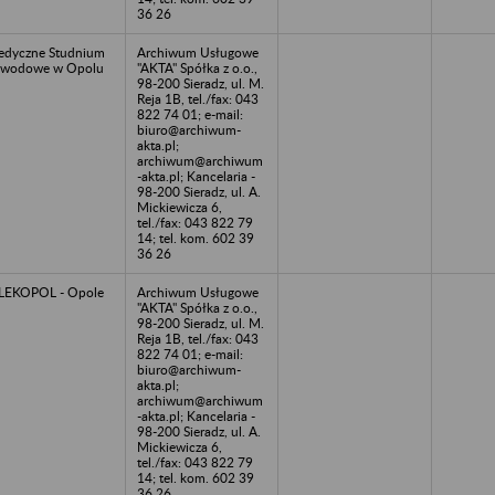
36 26
dyczne Studnium
Archiwum Usługowe
awodowe w Opolu
"AKTA" Spółka z o.o.,
98-200 Sieradz, ul. M.
Reja 1B, tel./fax: 043
822 74 01; e-mail:
biuro@archiwum-
akta.pl;
archiwum@archiwum
-akta.pl; Kancelaria -
98-200 Sieradz, ul. A.
Mickiewicza 6,
tel./fax: 043 822 79
14; tel. kom. 602 39
36 26
LEKOPOL - Opole
Archiwum Usługowe
"AKTA" Spółka z o.o.,
98-200 Sieradz, ul. M.
Reja 1B, tel./fax: 043
822 74 01; e-mail:
biuro@archiwum-
akta.pl;
archiwum@archiwum
-akta.pl; Kancelaria -
98-200 Sieradz, ul. A.
Mickiewicza 6,
tel./fax: 043 822 79
14; tel. kom. 602 39
36 26