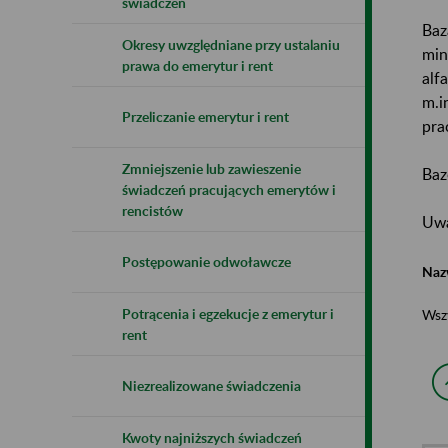
świadczeń
Baz
Okresy uwzględniane przy ustalaniu
min
prawa do emerytur i rent
alf
m.i
Przeliczanie emerytur i rent
pra
Zmniejszenie lub zawieszenie
Baz
świadczeń pracujących emerytów i
rencistów
Uwa
Postępowanie odwoławcze
Naz
Potrącenia i egzekucje z emerytur i
Wsz
rent
Niezrealizowane świadczenia
Kwoty najniższych świadczeń