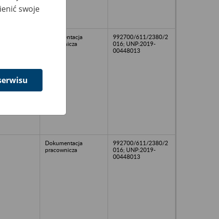
ienić swoje
Dokumentacja
992700/611/2380/2
pracownicza
016; UNP:2019-
00448013
serwisu
Dokumentacja
992700/611/2380/2
pracownicza
016; UNP:2019-
00448013