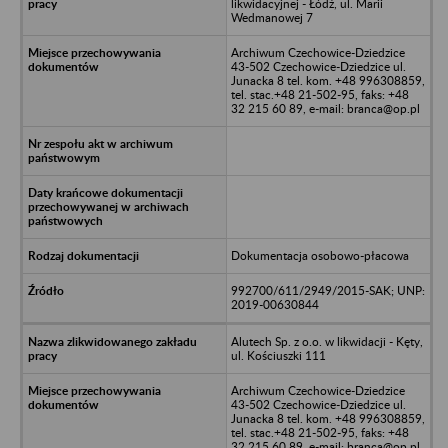
likwidacyjnej - Łódź, ul. Marii
Wedmanowej 7
Archiwum Czechowice-Dziedzice
43-502 Czechowice-Dziedzice ul.
Junacka 8 tel. kom. +48 996308859,
tel. stac.+48 21-502-95, faks: +48
32 215 60 89, e-mail: branca@op.pl
Dokumentacja osobowo-płacowa
992700/611/2949/2015-SAK; UNP:
2019-00630844
Alutech Sp. z o.o. w likwidacji - Kęty,
ul. Kościuszki 111
Archiwum Czechowice-Dziedzice
43-502 Czechowice-Dziedzice ul.
Junacka 8 tel. kom. +48 996308859,
tel. stac.+48 21-502-95, faks: +48
32 215 60 89, e-mail: branca@op.pl