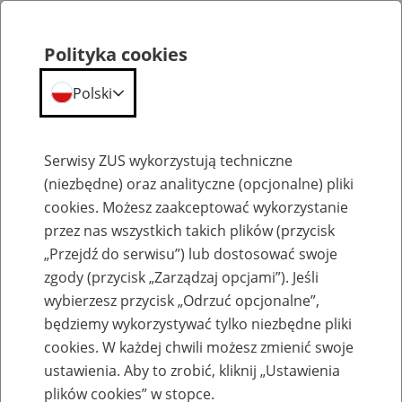
Polityka cookies
Polski
Menu
Szukaj
Serwisy ZUS wykorzystują techniczne
(niezbędne) oraz analityczne (opcjonalne) pliki
cookies. Możesz zaakceptować wykorzystanie
Emerytury
przez nas wszystkich takich plików (przycisk
„Przejdź do serwisu”) lub dostosować swoje
zgody (przycisk „Zarządzaj opcjami”). Jeśli
wybierzesz przycisk „Odrzuć opcjonalne”,
będziemy wykorzystywać tylko niezbędne pliki
Baza zlikwidowanych lub
cookies. W każdej chwili możesz zmienić swoje
przekształconych zakładów pracy
ustawienia. Aby to zrobić, kliknij „Ustawienia
plików cookies” w stopce.