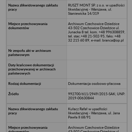
RUSZT MONT SP. z o.o. w upadłości
likwidacyjnej - Warszawa, ul.
Staniewicka 14/319
Archiwum Czechowice-Dziedzice
43-502 Czechowice-Dziedzice ul.
Junacka 8 tel. kom. +48 996308859,
tel. stac.+48 21-502-95, faks: +48
32 215 60 89, e-mail: branca@op.pl
Dokumentacja osobowo-płacowa
992700/611/2949/2015-SAK; UNP:
2019-00630844
Kułacz Rafał w upadłości
likwidacyjnej - Warszawa, ul. Jana
Pawła II 68/91
Archiwum Czechowice-Dziedzice
43-502 Czechowice-Dziedzice ul.