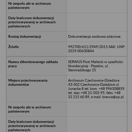
Dokumentacja osobowo-płacowa
992700/611/2949/2015-SAK; UNP:
2019-00630844
SERWUS Piotr Małecki w upadłości
likwidacyjnej - Piastów, ul.
SIemiradzkiego 25
Archiwum Czechowice-Dziedzice
43-502 Czechowice-Dziedzice ul.
Junacka 8 tel. kom. +48 996308859,
tel. stac.+48 21-502-95, faks: +48
32 215 60 89, e-mail: branca@op.pl