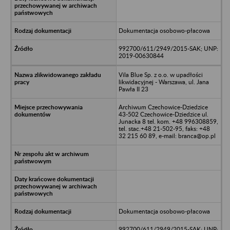
Dokumentacja osobowo-płacowa
992700/611/2949/2015-SAK; UNP:
2019-00630844
Vila Blue Sp. z o.o. w upadłości
likwidacyjnej - Warszawa, ul. Jana
Pawła II 23
Archiwum Czechowice-Dziedzice
43-502 Czechowice-Dziedzice ul.
Junacka 8 tel. kom. +48 996308859,
tel. stac.+48 21-502-95, faks: +48
32 215 60 89, e-mail: branca@op.pl
Dokumentacja osobowo-płacowa
992700/611/2949/2015-SAK; UNP: