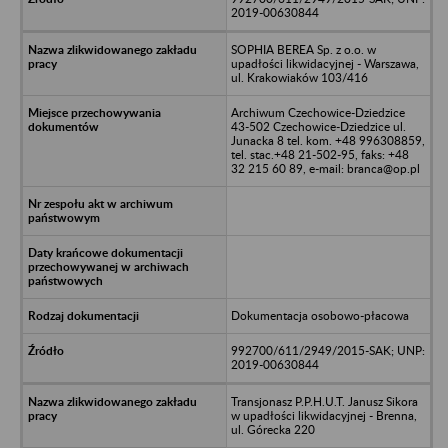
2019-00630844
SOPHIA BEREA Sp. z o.o. w
upadłości likwidacyjnej - Warszawa,
ul. Krakowiaków 103/416
Archiwum Czechowice-Dziedzice
43-502 Czechowice-Dziedzice ul.
Junacka 8 tel. kom. +48 996308859,
tel. stac.+48 21-502-95, faks: +48
32 215 60 89, e-mail: branca@op.pl
Dokumentacja osobowo-płacowa
992700/611/2949/2015-SAK; UNP:
2019-00630844
Transjonasz P.P.H.U.T. Janusz Sikora
w upadłości likwidacyjnej - Brenna,
ul. Górecka 220