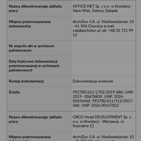
OFFICE-NET Sp. z o.o. w likwidacji -
Stara Wieś, Zielony Zakątek
ArchiDoc S.A. ul. Niedźwiedziniec 10
- 41-506 Chorzów e-mail:
cda@archidoc.pl; tel. +48 32 721 99
12
Dokumentacja osobowa
992700/611/1702/2019-SAK; UNP:
2019 - 00478839, UNP: 2024-
00656460, 992700/611/513/2017-
SAK, UNP: 2026-00167822
ORCO Hotel DEVELOPMENT Sp. z
o.o. w likwidacji - Warszawa, ul.
Kościelna 12
ArchiDoc S.A. ul. Niedźwiedziniec 10