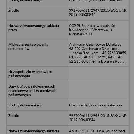
992700/611/2949/2015-SAK; UNP:
2019-00630844
CCP PL Sp. z o.o. w upadłości
likwidacyjnej - Warszawa, ul.
Marynarska 11
Archiwum Czechowice-Dziedzice
43-502 Czechowice-Dziedzice ul.
Junacka 8 tel. kom. +48 996308859,
tel. stac.+48 21-502-95, faks: +48
32 215 60 89, e-mail: branca@op.pl
Dokumentacja osobowo-płacowa
992700/611/2949/2015-SAK; UNP:
2019-00630844
AMR GROUP SP. z o.o. w upadłości