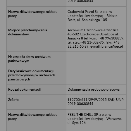
2019-00630844
Grabowski Patrol Sp. z o.o. w
upadłości likwidacyjnej - BIelsko-
Biała, ul. Sobieskiego 105
Archiwum Czechowice-Dziedzice
43-502 Czechowice-Dziedzice ul.
Junacka 8 tel. kom. +48 996308859,
tel. stac.+48 21-502-95, faks: +48
32 215 60 89, e-mail: branca@op.pl
Dokumentacja osobowo-płacowa
992700/611/2949/2015-SAK; UNP:
2019-00630844
FEEL THE CHILL SP. z o.o. w
upadłości likwidacyjnej - Warszawa,
ul. Syta 126