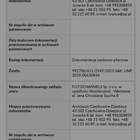
43-502 Czechowice-Dziedzice ul.
Junacka 8 tel. kom. +48 996308859,
tel. stac.+48 21-502-95, faks: +48
32 215 60 89, e-mail: branca@op.pl
Dokumentacja osobowo-płacowa
992700/611/2949/2015-SAK; UNP:
2019-00630844
FOTOCHANNELS Sp. z o.o. w
upadłości likwidacyjnej - Warszawa,
al. Jana Chrystiana Szucha 8
Archiwum Czechowice-Dziedzice
43-502 Czechowice-Dziedzice ul.
Junacka 8 tel. kom. +48 996308859,
tel. stac.+48 21-502-95, faks: +48
32 215 60 89, e-mail: branca@op.pl