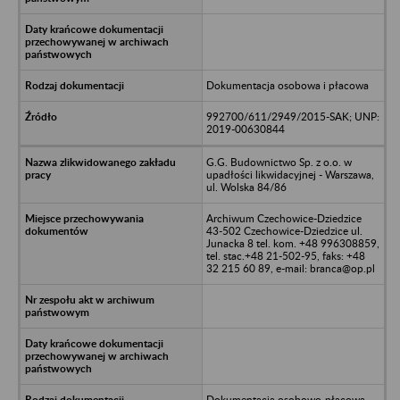
Dokumentacja osobowa i płacowa
992700/611/2949/2015-SAK; UNP:
2019-00630844
G.G. Budownictwo Sp. z o.o. w
upadłości likwidacyjnej - Warszawa,
ul. Wolska 84/86
Archiwum Czechowice-Dziedzice
43-502 Czechowice-Dziedzice ul.
Junacka 8 tel. kom. +48 996308859,
tel. stac.+48 21-502-95, faks: +48
32 215 60 89, e-mail: branca@op.pl
Dokumentacja osobowo-płacowa