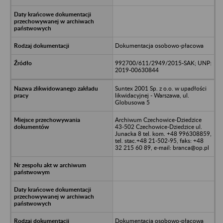
Dokumentacja osobowo-płacowa
992700/611/2949/2015-SAK; UNP:
2019-00630844
Suntex 2001 Sp. z o.o. w upadłości
likwidacyjnej - Warszawa, ul.
Globusowa 5
Archiwum Czechowice-Dziedzice
43-502 Czechowice-Dziedzice ul.
Junacka 8 tel. kom. +48 996308859,
tel. stac.+48 21-502-95, faks: +48
32 215 60 89, e-mail: branca@op.pl
Dokumentacja osobowo-płacowa