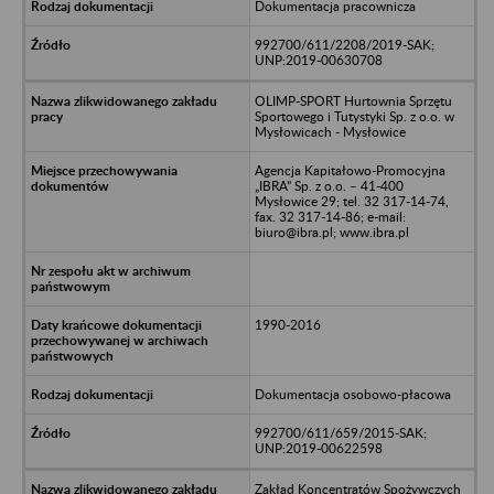
Dokumentacja pracownicza
992700/611/2208/2019-SAK;
UNP:2019-00630708
OLIMP-SPORT Hurtownia Sprzętu
Sportowego i Tutystyki Sp. z o.o. w
Mysłowicach - Mysłowice
Agencja Kapitałowo-Promocyjna
„IBRA” Sp. z o.o. – 41-400
Mysłowice 29; tel. 32 317-14-74,
fax. 32 317-14-86; e-mail:
biuro@ibra.pl; www.ibra.pl
1990-2016
Dokumentacja osobowo-płacowa
992700/611/659/2015-SAK;
UNP:2019-00622598
Zakład Koncentratów Spożywczych