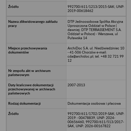
992700/611/1213/2015-SAK; UNP:
2019-00618462
DTP Jednoosobowa Spółka Akcyjna
Uproszczona Oddział w Polsce (
dawniej: DTP TERRASSEMENT S.A.
Oddział w Polsce) - Warszawa, ul
Puławska 14
ArchiDoc S.A. ul. Niedźwiedziniec 10
- 41-506 Chorzów e-mail:
cda@archidoc.pl; tel. +48 32 721 99
12
2007-2013
Dokumentacja osobowa i płacowa
992700/611/1702/2019-SAK; UNP:
2019 - 00478839, UNP: 2024-
00656460, 992700/611/513/2017-
SAK, UNP: 2026-00167822