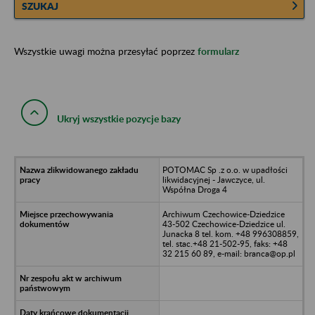
SZUKAJ
Wszystkie uwagi można przesyłać poprzez
formularz
Ukryj wszystkie pozycje bazy
POTOMAC Sp .z o.o. w upadłości
likwidacyjnej - Jawczyce, ul.
Współna Droga 4
Archiwum Czechowice-Dziedzice
43-502 Czechowice-Dziedzice ul.
Junacka 8 tel. kom. +48 996308859,
tel. stac.+48 21-502-95, faks: +48
32 215 60 89, e-mail: branca@op.pl